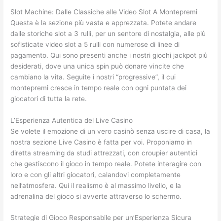
Slot Machine: Dalle Classiche alle Video Slot A Montepremi
Questa è la sezione più vasta e apprezzata. Potete andare
dalle storiche slot a 3 rulli, per un sentore di nostalgia, alle più
sofisticate video slot a 5 rulli con numerose di linee di
pagamento. Qui sono presenti anche i nostri giochi jackpot più
desiderati, dove una unica spin può donare vincite che
cambiano la vita. Seguite i nostri “progressive”, il cui
montepremi cresce in tempo reale con ogni puntata dei
giocatori di tutta la rete.
L’Esperienza Autentica del Live Casino
Se volete il emozione di un vero casinò senza uscire di casa, la
nostra sezione Live Casino è fatta per voi. Proponiamo in
diretta streaming da studi attrezzati, con croupier autentici
che gestiscono il gioco in tempo reale. Potete interagire con
loro e con gli altri giocatori, calandovi completamente
nell’atmosfera. Qui il realismo è al massimo livello, e la
adrenalina del gioco si avverte attraverso lo schermo.
Strategie di Gioco Responsabile per un’Esperienza Sicura