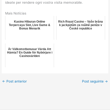
ideate per rendere ogni vostra visita memorabile.
Mais Notícias
Kasino Hiburan Online
Rich Royal Casino – Vaše brána
Terpercaya Slot, Live Game &
k jackpotům za reálné peníze v
Bonus Menarik
České republice
Är Välkomstbonusar Värda Att
Hämta? En Guide för Nybörjare i
Casinovärlden
←
Post anterior
Post seguinte
→