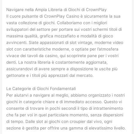
Navigare nella Ampia Libreria di Giochi di CrownPlay
Il cuore pulsante di CrownPlay Casino è sicuramente la sua
vasta collezione di giochi. Collaboriamo con i migliori
sviluppatori del settore per portare sui vostri schermi titoli di
massima qualità, grafica mozzafiato e modalità di gioco
avvincenti. Siate appassionati di slot vintage, moderne video
slot con caratteristiche moderne, o optiate per l’atmosfera
vivace dei tavoli da casino, qui scoprirete pane per i vostri
denti. La nostra libreria è costantemente aggiornata,
assicurandovi di avere sempre a disposizione le uscite più
gettonate e i titoli più apprezzati dal mercato.
Le Categorie di Giochi Fondamentali
Per aiutarvi a navigare al meglio, abbiamo organizzato i nostri
giochi in categorie chiare e di immediato accesso. Questo vi
consente di trovare in pochi secondi il tipo di intrattenimento
che fa per voi in quel particolare momento, senza dispersioni
di tempo. Dalle slot ai giochi con croupier dal vivo, ogni
sezione è gestita per offrire una gamma di elevatissimo livello.