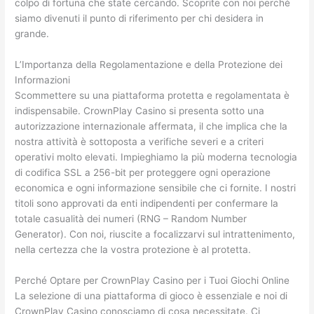
colpo di fortuna che state cercando. Scoprite con noi perché
siamo divenuti il punto di riferimento per chi desidera in
grande.
L’Importanza della Regolamentazione e della Protezione dei
Informazioni
Scommettere su una piattaforma protetta e regolamentata è
indispensabile. CrownPlay Casino si presenta sotto una
autorizzazione internazionale affermata, il che implica che la
nostra attività è sottoposta a verifiche severi e a criteri
operativi molto elevati. Impieghiamo la più moderna tecnologia
di codifica SSL a 256-bit per proteggere ogni operazione
economica e ogni informazione sensibile che ci fornite. I nostri
titoli sono approvati da enti indipendenti per confermare la
totale casualità dei numeri (RNG – Random Number
Generator). Con noi, riuscite a focalizzarvi sul intrattenimento,
nella certezza che la vostra protezione è al protetta.
Perché Optare per CrownPlay Casino per i Tuoi Giochi Online
La selezione di una piattaforma di gioco è essenziale e noi di
CrownPlay Casino conosciamo di cosa necessitate. Ci