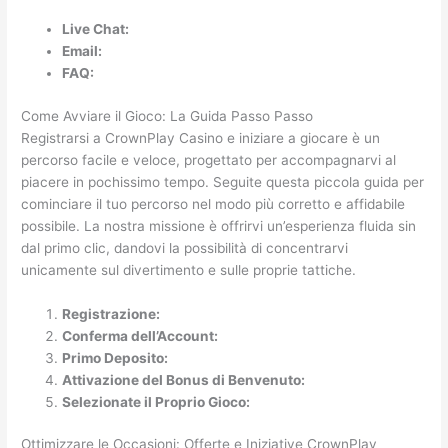
Live Chat:
Email:
FAQ:
Come Avviare il Gioco: La Guida Passo Passo
Registrarsi a CrownPlay Casino e iniziare a giocare è un
percorso facile e veloce, progettato per accompagnarvi al
piacere in pochissimo tempo. Seguite questa piccola guida per
cominciare il tuo percorso nel modo più corretto e affidabile
possibile. La nostra missione è offrirvi un’esperienza fluida sin
dal primo clic, dandovi la possibilità di concentrarvi
unicamente sul divertimento e sulle proprie tattiche.
Registrazione:
Conferma dell’Account:
Primo Deposito:
Attivazione del Bonus di Benvenuto:
Selezionate il Proprio Gioco:
Ottimizzare le Occasioni: Offerte e Iniziative CrownPlay