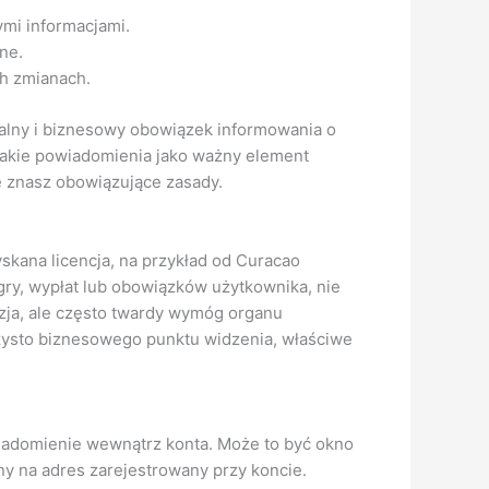
ymi informacjami.
ne.
ch zmianach.
alny i biznesowy obowiązek informowania o
 takie powiadomienia jako ważny element
e znasz obowiązujące zasady.
skana licencja, na przykład od Curacao
gry, wypłat lub obowiązków użytkownika, nie
zja, ale często twardy wymóg organu
 czysto biznesowego punktu widzenia, właściwe
iadomienie wewnątrz konta. Może to być okno
 na adres zarejestrowany przy koncie.