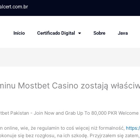
lcert.com.br
Início
Certificado Digital
Sobre
Java
minu Mostbet Casino zostają właściw
 online, wie, że regulamin to coś więcej niż formalność,
https:
konuje się bez rozgłosu, na ich szkodę. Przyjrzałem się zatem,