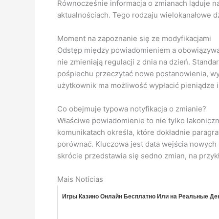
Równocześnie informacja o zmianach ląduje na 
aktualnościach. Tego rodzaju wielokanałowe dz
Moment na zapoznanie się ze modyfikacjami
Odstęp między powiadomieniem a obowiązywani
nie zmieniają regulacji z dnia na dzień. Stan
pośpiechu przeczytać nowe postanowienia, wyj
użytkownik ma możliwość wypłacić pieniądze i
Co obejmuje typowa notyfikacja o zmianie?
Właściwe powiadomienie to nie tylko lakoniczn
komunikatach określa, które dokładnie paragraf
porównać. Kluczowa jest data wejścia nowych p
skrócie przedstawia się sedno zmian, na przyk
Mais Notícias
Игры Казино Онлайн Бесплатно Или на Реальные Де