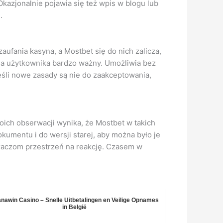
kazjonalnie pojawia się też wpis w blogu lub
.
ania kasyna, a Mostbet się do nich zalicza,
 dla użytkownika bardzo ważny. Umożliwia bez
śli nowe zasady są nie do zaakceptowania,
oich obserwacji wynika, że Mostbet w takich
okumentu i do wersji starej, aby można było je
graczom przestrzeń na reakcję. Czasem w
nawin Casino – Snelle Uitbetalingen en Veilige Opnames
in België