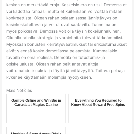
kesken on merkittäviä eroja. Keskeisin ero on riski. Demossa et
voi kadottaa rahaasi, mutta et kuitenkaan voi voittaa mitään
konkreettista. Oikean rahan pelaamisessa jännittävyys on
käsinkosketeltavaa ja voitot ovat saatavilla. Tunnelma on
myös poikkeava. Demossa voit olla täysin kokeilunhaluinen.
Oikealla rahalla strategia ja varainhoito tulevat tärkeämmiksi.
Myöskään bonusten kierrätysvaatimukset tai erikoisturnaukset
eivät yleensä koske demotilassa pelaamista. Kummallakin
tavoilla on oma roolinsa. Demotila on tutustumis- ja
opiskelualusta. Oikean rahan pelit antavat aitoja
voittomahdollisuuksia ja täyttä jännittävyyttä. Taitava pelaaja
kykenee käyttämään molempia hyödykseen.
Mais Notícias
Gamble Online and Win Big in
Everything You Required to
Canada at Magius Casino
Know About Reward Free Spins