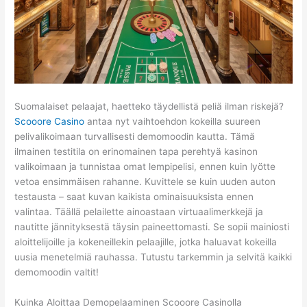
Suomalaiset pelaajat, haetteko täydellistä peliä ilman riskejä?
Scooore Casino
antaa nyt vaihtoehdon kokeilla suureen
pelivalikoimaan turvallisesti demomoodin kautta. Tämä
ilmainen testitila on erinomainen tapa perehtyä kasinon
valikoimaan ja tunnistaa omat lempipelisi, ennen kuin lyötte
vetoa ensimmäisen rahanne. Kuvittele se kuin uuden auton
testausta – saat kuvan kaikista ominaisuuksista ennen
valintaa. Täällä pelailette ainoastaan virtuaalimerkkejä ja
nautitte jännityksestä täysin paineettomasti. Se sopii mainiosti
aloittelijoille ja kokeneillekin pelaajille, jotka haluavat kokeilla
uusia menetelmiä rauhassa. Tutustu tarkemmin ja selvitä kaikki
demomoodin valtit!
Kuinka Aloittaa Demopelaaminen Scooore Casinolla