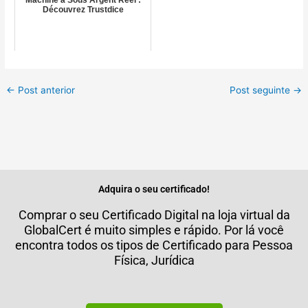
Machine à Sous Argent Réel :
Découvrez Trustdice
←
Post anterior
Post seguinte
→
Adquira o seu certificado!
Comprar o seu Certificado Digital na loja virtual da
GlobalCert é muito simples e rápido. Por lá você
encontra todos os tipos de Certificado para Pessoa
Física, Jurídica