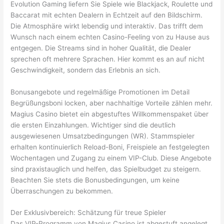
Evolution Gaming liefern Sie Spiele wie Blackjack, Roulette und
Baccarat mit echten Dealern in Echtzeit auf den Bildschirm.
Die Atmosphäre wirkt lebendig und interaktiv. Das trifft dem
Wunsch nach einem echten Casino-Feeling von zu Hause aus
entgegen. Die Streams sind in hoher Qualität, die Dealer
sprechen oft mehrere Sprachen. Hier kommt es an auf nicht
Geschwindigkeit, sondern das Erlebnis an sich.
Bonusangebote und regelmäßige Promotionen im Detail
Begrüßungsboni locken, aber nachhaltige Vorteile zählen mehr.
Magius Casino bietet ein abgestuftes Willkommenspaket über
die ersten Einzahlungen. Wichtiger sind die deutlich
ausgewiesenen Umsatzbedingungen (WR). Stammspieler
erhalten kontinuierlich Reload-Boni, Freispiele an festgelegten
Wochentagen und Zugang zu einem VIP-Club. Diese Angebote
sind praxistauglich und helfen, das Spielbudget zu steigern.
Beachten Sie stets die Bonusbedingungen, um keine
Überraschungen zu bekommen.
Der Exklusivbereich: Schätzung für treue Spieler
Das VIP-Programm von Magius Casino ist abgestuft angelegt