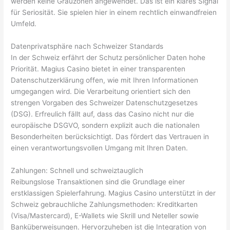
werden keine Grauzonen angewendet. Das ist ein klares Signal
für Seriosität. Sie spielen hier in einem rechtlich einwandfreien
Umfeld.
Datenprivatsphäre nach Schweizer Standards
In der Schweiz erfährt der Schutz persönlicher Daten hohe
Priorität. Magius Casino bietet in einer transparenten
Datenschutzerklärung offen, wie mit Ihren Informationen
umgegangen wird. Die Verarbeitung orientiert sich den
strengen Vorgaben des Schweizer Datenschutzgesetzes
(DSG). Erfreulich fällt auf, dass das Casino nicht nur die
europäische DSGVO, sondern explizit auch die nationalen
Besonderheiten berücksichtigt. Das fördert das Vertrauen in
einen verantwortungsvollen Umgang mit Ihren Daten.
Zahlungen: Schnell und schweiztauglich
Reibungslose Transaktionen sind die Grundlage einer
erstklassigen Spielerfahrung. Magius Casino unterstützt in der
Schweiz gebrauchliche Zahlungsmethoden: Kreditkarten
(Visa/Mastercard), E-Wallets wie Skrill und Neteller sowie
Banküberweisungen. Hervorzuheben ist die Integration von