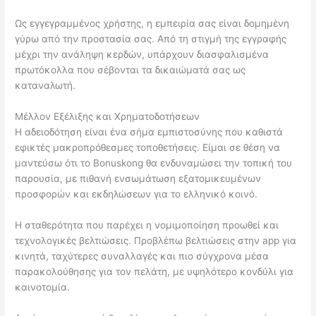
Ως εγγεγραμμένος χρήστης, η εμπειρία σας είναι δομημένη
γύρω από την προστασία σας. Από τη στιγμή της εγγραφής
μέχρι την ανάληψη κερδών, υπάρχουν διασφαλισμένα
πρωτόκολλα που σέβονται τα δικαιώματά σας ως
καταναλωτή.
Μέλλον Εξέλιξης και Χρηματοδοτήσεων
Η αδειοδότηση είναι ένα σήμα εμπιστοσύνης που καθιστά
εφικτές μακροπρόθεσμες τοποθετήσεις. Είμαι σε θέση να
μαντεύσω ότι το Bonuskong θα ενδυναμώσει την τοπική του
παρουσία, με πιθανή ενσωμάτωση εξατομικευμένων
προσφορών και εκδηλώσεων για το ελληνικό κοινό.
Η σταθερότητα που παρέχει η νομιμοποίηση προωθεί και
τεχνολογικές βελτιώσεις. Προβλέπω βελτιώσεις στην app για
κινητά, ταχύτερες συναλλαγές και πιο σύγχρονα μέσα
παρακολούθησης για τον πελάτη, με υψηλότερο κονδύλι για
καινοτομία.