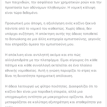
των παιχνιδιών, την ασφάλεια των χρηματικών ροών και την
προστασία των αδύναμων πληθυσμών. Η νομική κάλυψη
είναι τώρα δεδομένο.
Προσωπική μου άποψη, η αξιολόγηση ενός καζίνο ξεκινά
πάντοτε από το νομικό του καθεστώς. Χωρίς άδεια, δεν
υπάρχει συζήτηση. Η απόκτηση αυτής της άδειας τοποθετεί
το Bonuskong σε μια άλλη κατηγορία εμπιστοσύνης, γεγονός
που επηρεάζει άμεσα την εμπιστοσύνη μου.
Η απόκλιση είναι αντιληπτή ακόμα και στο πώς
αλληλεπιδράτε με την πλατφόρμα. Είμαι σίγουρος ότι κάθε
πάτημα και κάθε συναλλαγή εκτελείται σε ένα πλαίσιο
εθνικής νομοθεσίας. Αυτή η γνώση περιορίζει το στρες και
δίνει τη δυνατότητα πραγματική απόλαυση.
Η άδεια λειτουργεί ως φίλτρο ποιότητας. Διασφαλίζει ότι το
καζίνο δεν είναι μια παροδική εταιρεία, αλλά μια
υποχρεωμένη οντότητα με μακροχρόνιο ορίζοντα. Αυτό
μεταφράζεται σε καλύτερη εξυπηρέτηση και σταθερότητα για