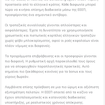
προστασία από το ελληνικό κράτος. Κάθε διαφωνία μπορεί
τώρα να κινήσει επίσημη διαδικασία μέσω της ΕΕΕΠ,
προσφέροντας ένα σημαντικό αντίβαρο.
Οι τραπεζικές συναλλαγές γίνονται απλούστερες και
ασφαλέστερες. Έχετε τη δυνατότητα να χρησιμοποιήσετε
χρεωστικές και πιστωτικές καρτέλες ελληνικών τραπεζών
χωρίς φόβο μπλοκαρίσματος, αφού οι ροές κεφαλαίων είναι
πλέον νόμιμες και διαφανείς.
Τα προγράμματα επιβράβευσης και οι προσφορών γίνονται
πιο διαφανή. Η ρυθμιστική αρχή παρακολουθεί τους όρους
για να αποφευχθούν παραπλανητικές πρακτικές. Αυτό
σημαίνει πιο ξεκάθαρους κανόνες για τα bonus και τους
γύρους δωρεάν.
Λαμβάνετε επίσης πρόσβαση σε μια πιο ώριμη και αξιόπιστη
εξυπηρέτηση πελατών. Η ΕΕΕΠ απαιτεί από τα καζίνο να
έχουν αποτελεσματικές και κατανοητές διαδικασίες
υποστήριξης, με ρεαλιστικούς χρόνους απόκρισης.