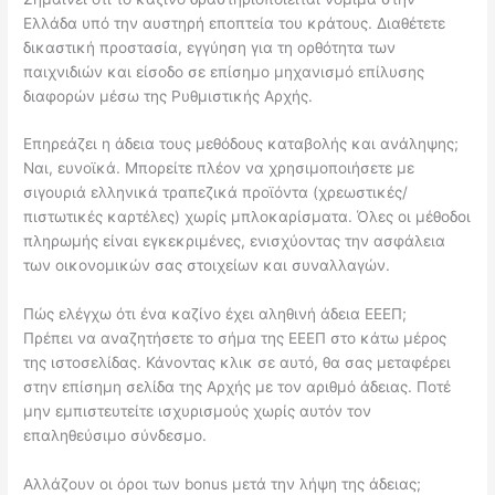
Ελλάδα υπό την αυστηρή εποπτεία του κράτους. Διαθέτετε
δικαστική προστασία, εγγύηση για τη ορθότητα των
παιχνιδιών και είσοδο σε επίσημο μηχανισμό επίλυσης
διαφορών μέσω της Ρυθμιστικής Αρχής.
Επηρεάζει η άδεια τους μεθόδους καταβολής και ανάληψης;
Ναι, ευνοϊκά. Μπορείτε πλέον να χρησιμοποιήσετε με
σιγουριά ελληνικά τραπεζικά προϊόντα (χρεωστικές/
πιστωτικές καρτέλες) χωρίς μπλοκαρίσματα. Όλες οι μέθοδοι
πληρωμής είναι εγκεκριμένες, ενισχύοντας την ασφάλεια
των οικονομικών σας στοιχείων και συναλλαγών.
Πώς ελέγχω ότι ένα καζίνο έχει αληθινή άδεια ΕΕΕΠ;
Πρέπει να αναζητήσετε το σήμα της ΕΕΕΠ στο κάτω μέρος
της ιστοσελίδας. Κάνοντας κλικ σε αυτό, θα σας μεταφέρει
στην επίσημη σελίδα της Αρχής με τον αριθμό άδειας. Ποτέ
μην εμπιστευτείτε ισχυρισμούς χωρίς αυτόν τον
επαληθεύσιμο σύνδεσμο.
Αλλάζουν οι όροι των bonus μετά την λήψη της άδειας;