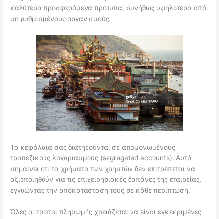
καλύτερα προσφερόμενα πρότυπα, συνήθως υψηλότερα από
μη ρυθμισμένους οργανισμούς.
Τα κεφάλαιά σας διατηρούνται σε απομονωμένους
τραπεζικούς λογαριασμούς (segregated accounts). Αυτό
σημαίνει ότι τα χρήματα των χρηστών δεν επιτρέπεται να
αξιοποιηθούν για τις επιχειρησιακές δαπάνες της εταιρείας,
εγγυώντας την αποκατάσταση τους σε κάθε περίπτωση.
Όλες οι τρόποι πληρωμής χρειάζεται να είναι εγκεκριμένες