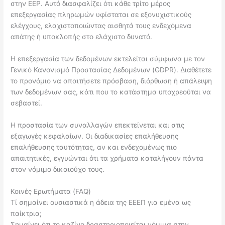
στην ΕΕΡ. Αυτό διασφαλίζει ότι κάθε τρίτο μέρος
επεξεργασίας πληρωμών υφίσταται σε εξονυχιστικούς
ελέγχους, ελαχιστοποιώντας αισθητά τους ενδεχόμενα
απάτης ή υποκλοπής στο ελάχιστο δυνατό.
Η επεξεργασία των δεδομένων εκτελείται σύμφωνα με τον
Γενικό Κανονισμό Προστασίας Δεδομένων (GDPR). Διαθέτετε
το προνόμιο να απαιτήσετε πρόσβαση, διόρθωση ή απάλειψη
των δεδομένων σας, κάτι που το κατάστημα υποχρεούται να
σεβαστεί.
Η προστασία των συναλλαγών επεκτείνεται και στις
εξαγωγές κεφαλαίων. Οι διαδικασίες επαλήθευσης
επαλήθευσης ταυτότητας, αν και ενδεχομένως πιο
απαιτητικές, εγγυώνται ότι τα χρήματα καταλήγουν πάντα
στον νόμιμο δικαιούχο τους.
Κοινές Ερωτήματα (FAQ)
Τί σημαίνει ουσιαστικά η άδεια της ΕΕΕΠ για εμένα ως
παίκτρια;
Σημαίνει ότι το καζίνο δραστηριοποιείται νόμιμα στην