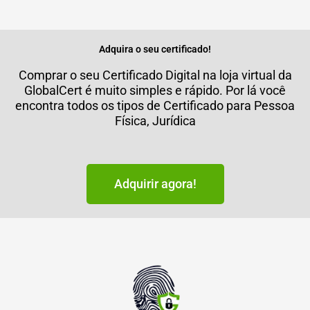
Adquira o seu certificado!
Comprar o seu Certificado Digital na loja virtual da
GlobalCert é muito simples e rápido. Por lá você
encontra todos os tipos de Certificado para Pessoa
Física, Jurídica
Adquirir agora!