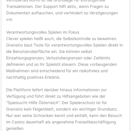
Transaktionen. Der Support hilft aktiv, wenn Fragen zu
Dokumenten auftauchen, und verhindert so Verzögerungen
vor.
Verantwortungsvolles Spielen im Fokus
Clever spielen heißt auch, die Selbstkontrolle zu bewahren.
Gransino baut Tools für verantwortungsvolles Spielen direkt in
die Benutzeroberfläche ein. Sie können selbst
Einzahlungsgrenzen, Verlustobergrenzen oder Zeitlimits
definieren und so Ihr Spielstil steuern. Diese vorbeugenden
Maßnahmen sind entscheidend für ein risikofreies und
nachhaltig positives Erlebnis.
Die Plattform liefert darüber hinaus Informationen zur
Verfügung und führt direkt zu Hilfsangeboten wie der
“Spielsucht-Hilfe Österreich”. Der Spielerschutz ist für
Gransino kein Feigenblatt, sondern ein wichtiger Grundsatz.
Nur wer seine Schranken kennt und einhält, kann den Besuch
im Casino dauerhaft als angenehme Freizeitbeschäftigung
genießen.