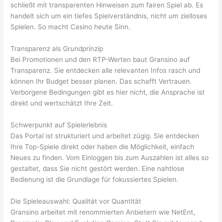
schließt mit transparenten Hinweisen zum fairen Spiel ab. Es
handelt sich um ein tiefes Spielverständnis, nicht um zielloses
Spielen. So macht Casino heute Sinn.
Transparenz als Grundprinzip
Bei Promotionen und den RTP-Werten baut Gransino auf
Transparenz. Sie entdecken alle relevanten Infos rasch und
können Ihr Budget besser planen. Das schafft Vertrauen.
Verborgene Bedingungen gibt es hier nicht, die Ansprache ist
direkt und wertschätzt Ihre Zeit.
Schwerpunkt auf Spielerlebnis
Das Portal ist strukturiert und arbeitet zügig. Sie entdecken
Ihre Top-Spiele direkt oder haben die Möglichkeit, einfach
Neues zu finden. Vom Einloggen bis zum Auszahlen ist alles so
gestaltet, dass Sie nicht gestört werden. Eine nahtlose
Bedienung ist die Grundlage für fokussiertes Spielen.
Die Spieleauswahl: Qualität vor Quantität
Gransino arbeitet mit renommierten Anbietern wie NetEnt,