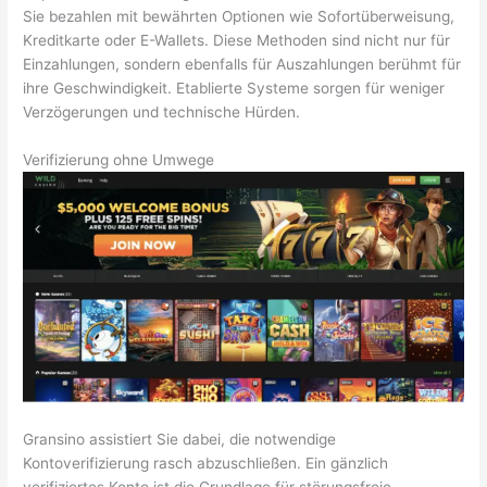
Sie bezahlen mit bewährten Optionen wie Sofortüberweisung,
Kreditkarte oder E-Wallets. Diese Methoden sind nicht nur für
Einzahlungen, sondern ebenfalls für Auszahlungen berühmt für
ihre Geschwindigkeit. Etablierte Systeme sorgen für weniger
Verzögerungen und technische Hürden.
Verifizierung ohne Umwege
Gransino assistiert Sie dabei, die notwendige
Kontoverifizierung rasch abzuschließen. Ein gänzlich
verifiziertes Konto ist die Grundlage für störungsfreie