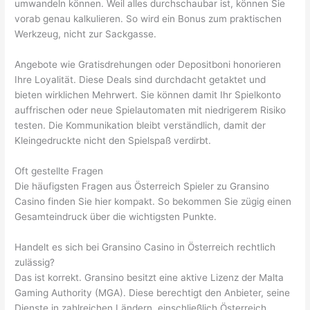
umwandeln können. Weil alles durchschaubar ist, können Sie
vorab genau kalkulieren. So wird ein Bonus zum praktischen
Werkzeug, nicht zur Sackgasse.
Angebote wie Gratisdrehungen oder Depositboni honorieren
Ihre Loyalität. Diese Deals sind durchdacht getaktet und
bieten wirklichen Mehrwert. Sie können damit Ihr Spielkonto
auffrischen oder neue Spielautomaten mit niedrigerem Risiko
testen. Die Kommunikation bleibt verständlich, damit der
Kleingedruckte nicht den Spielspaß verdirbt.
Oft gestellte Fragen
Die häufigsten Fragen aus Österreich Spieler zu Gransino
Casino finden Sie hier kompakt. So bekommen Sie zügig einen
Gesamteindruck über die wichtigsten Punkte.
Handelt es sich bei Gransino Casino in Österreich rechtlich
zulässig?
Das ist korrekt. Gransino besitzt eine aktive Lizenz der Malta
Gaming Authority (MGA). Diese berechtigt den Anbieter, seine
Dienste in zahlreichen Ländern, einschließlich Österreich,