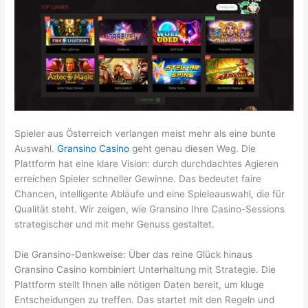
Spieler aus Österreich verlangen meist mehr als eine bunte
Auswahl.
Gransino Casino
geht genau diesen Weg. Die
Plattform hat eine klare Vision: durch durchdachtes Agieren
erreichen Spieler schneller Gewinne. Das bedeutet faire
Chancen, intelligente Abläufe und eine Spieleauswahl, die für
Qualität steht. Wir zeigen, wie Gransino Ihre Casino-Sessions
strategischer und mit mehr Genuss gestaltet.
Die Gransino-Denkweise: Über das reine Glück hinaus
Gransino Casino kombiniert Unterhaltung mit Strategie. Die
Plattform stellt Ihnen alle nötigen Daten bereit, um kluge
Entscheidungen zu treffen. Das startet mit den Regeln und