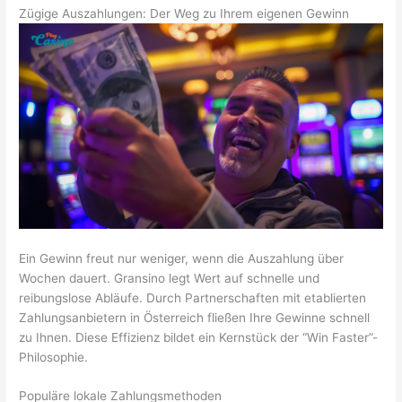
Zügige Auszahlungen: Der Weg zu Ihrem eigenen Gewinn
Ein Gewinn freut nur weniger, wenn die Auszahlung über
Wochen dauert. Gransino legt Wert auf schnelle und
reibungslose Abläufe. Durch Partnerschaften mit etablierten
Zahlungsanbietern in Österreich fließen Ihre Gewinne schnell
zu Ihnen. Diese Effizienz bildet ein Kernstück der “Win Faster”-
Philosophie.
Populäre lokale Zahlungsmethoden