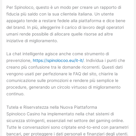
Per Spinoloco, questo è un modo per creare un rapporto di
fiducia più saldo con la sua clientela italiana. Un utente
appagato tende a restare fedele alla piattaforma e dice bene
del brand. In più, alleggerire il carico di lavoro degli operatori
umani rende possibile di allocare quelle risorse ad altre
iniziative di miglioramento.
La chat intelligente agisce anche come strumento di
prevenzione,
https://spinolocoo.eu/it-it/
. Individua i punti che
creano più confusione tra le domande ricorrenti. Questi dati
vengono usati per perfezionare le FAQ del sito, chiarire la
comunicazione sulle promozioni e rendere più semplice le
procedure, generando un circolo virtuoso di miglioramento
continuo.
Tutela e Riservatezza nella Nuova Piattaforma
Spinoloco Casino ha implementato nella chat sistemi di
sicurezza stringenti, essenziali nel settore del gaming online.
Tutte le conversazioni sono criptate end-to-end con parametri
bancari, per proteggere i dati personali e finanziari degli utenti.