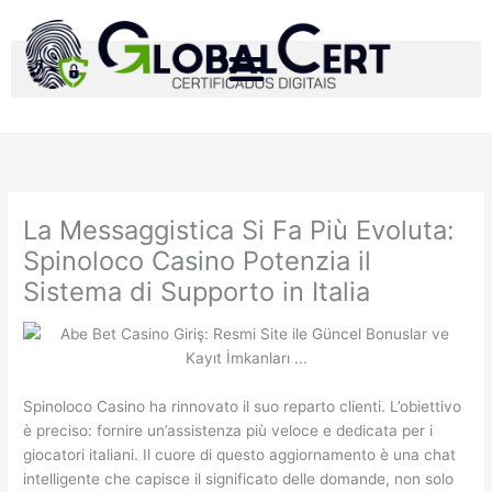
Ir
para
o
conteúdo
La Messaggistica Si Fa Più Evoluta:
Spinoloco Casino Potenzia il
Sistema di Supporto in Italia
Spinoloco Casino ha rinnovato il suo reparto clienti. L’obiettivo
è preciso: fornire un’assistenza più veloce e dedicata per i
giocatori italiani. Il cuore di questo aggiornamento è una chat
intelligente che capisce il significato delle domande, non solo