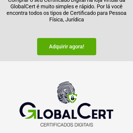
GlobalCert é muito simples e rápido. Por lá você
encontra todos os tipos de Certificado para Pessoa
Física, Jurídica
Adquirir agora!