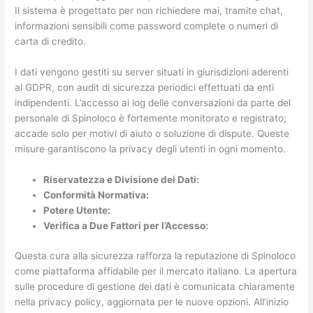
Il sistema è progettato per non richiedere mai, tramite chat,
informazioni sensibili come password complete o numeri di
carta di credito.
I dati vengono gestiti su server situati in giurisdizioni aderenti
al GDPR, con audit di sicurezza periodici effettuati da enti
indipendenti. L’accesso ai log delle conversazioni da parte del
personale di Spinoloco è fortemente monitorato e registrato;
accade solo per motivi di aiuto o soluzione di dispute. Queste
misure garantiscono la privacy degli utenti in ogni momento.
Riservatezza e Divisione dei Dati:
Conformità Normativa:
Potere Utente:
Verifica a Due Fattori per l’Accesso:
Questa cura alla sicurezza rafforza la reputazione di Spinoloco
come piattaforma affidabile per il mercato italiano. La apertura
sulle procedure di gestione dei dati è comunicata chiaramente
nella privacy policy, aggiornata per le nuove opzioni. All’inizio