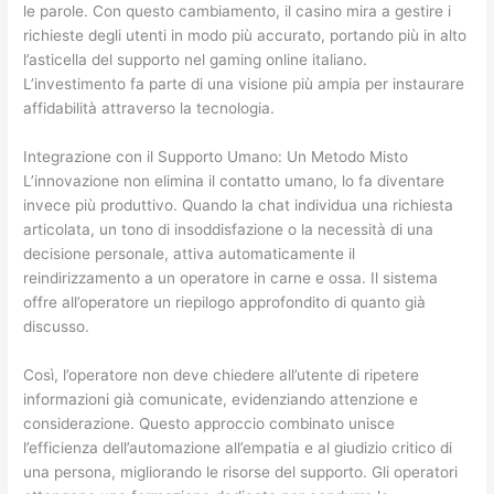
le parole. Con questo cambiamento, il casino mira a gestire i
richieste degli utenti in modo più accurato, portando più in alto
l’asticella del supporto nel gaming online italiano.
L’investimento fa parte di una visione più ampia per instaurare
affidabilità attraverso la tecnologia.
Integrazione con il Supporto Umano: Un Metodo Misto
L’innovazione non elimina il contatto umano, lo fa diventare
invece più produttivo. Quando la chat individua una richiesta
articolata, un tono di insoddisfazione o la necessità di una
decisione personale, attiva automaticamente il
reindirizzamento a un operatore in carne e ossa. Il sistema
offre all’operatore un riepilogo approfondito di quanto già
discusso.
Così, l’operatore non deve chiedere all’utente di ripetere
informazioni già comunicate, evidenziando attenzione e
considerazione. Questo approccio combinato unisce
l’efficienza dell’automazione all’empatia e al giudizio critico di
una persona, migliorando le risorse del supporto. Gli operatori