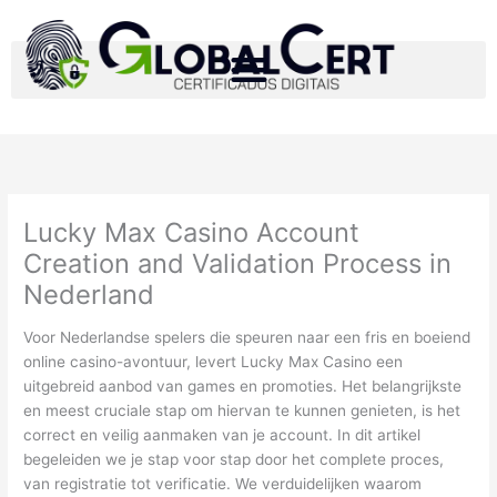
Ir
para
o
conteúdo
Lucky Max Casino Account
Creation and Validation Process in
Nederland
Voor Nederlandse spelers die speuren naar een fris en boeiend
online casino-avontuur, levert Lucky Max Casino een
uitgebreid aanbod van games en promoties. Het belangrijkste
en meest cruciale stap om hiervan te kunnen genieten, is het
correct en veilig aanmaken van je account. In dit artikel
begeleiden we je stap voor stap door het complete proces,
van registratie tot verificatie. We verduidelijken waarom