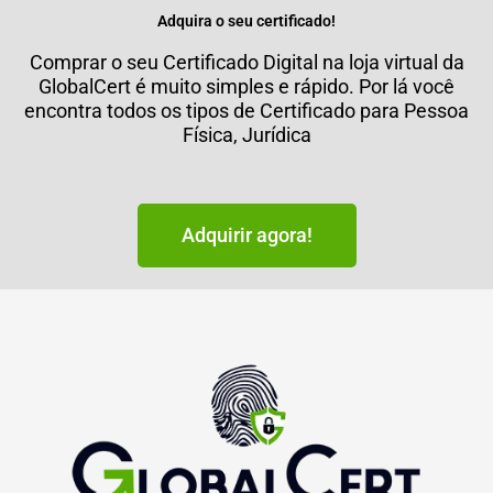
Adquira o seu certificado!
Comprar o seu Certificado Digital na loja virtual da
GlobalCert é muito simples e rápido. Por lá você
encontra todos os tipos de Certificado para Pessoa
Física, Jurídica
Adquirir agora!