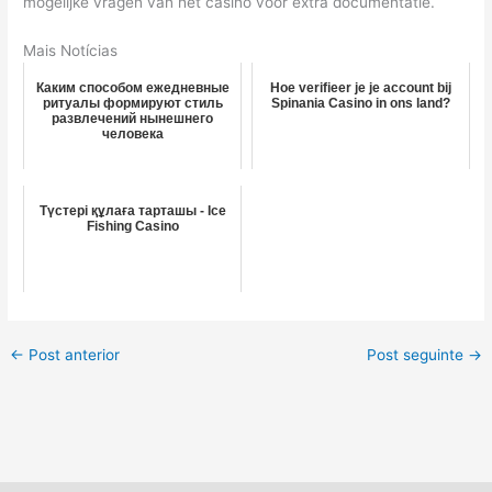
mogelijke vragen van het casino voor extra documentatie.
Mais Notícias
Каким способом ежедневные
Hoe verifieer je je account bij
ритуалы формируют стиль
Spinania Casino in ons land?
развлечений нынешнего
человека
Түстері құлаға тарташы - Ice
Fishing Casino
←
Post anterior
Post seguinte
→