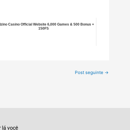
zino Casino Official Website 6,000 Games & 500 Bonus +
150FS
Post seguinte
→
r lá você