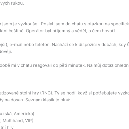
ivých rukou.
jsem je vyzkoušel. Poslal jsem do chatu s otázkou na specifick
ektní češtině. Operátor byl příjemný a věděl, o čem hovoří.
jší), e-mail nebo telefon. Nachází se k dispozici v dobách, kdy
ověji.
té době mi v chatu reagovali do pěti minutek. Na můj dotaz ohle
zované stolní hry (RNG). Ty se hodí, když si potřebujete vyzko
ždy na dosah. Seznam klasik je plný:
ouzská, Americká)
, Multihand, VIP)
tní hry