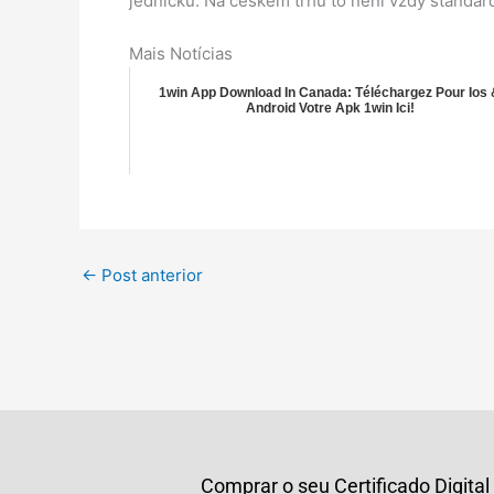
jedničku. Na českém trhu to není vždy standa
Mais Notícias
1win App Download In Canada: Téléchargez Pour Ios
Android Votre Apk 1win Ici!
←
Post anterior
Comprar o seu Certificado Digital 