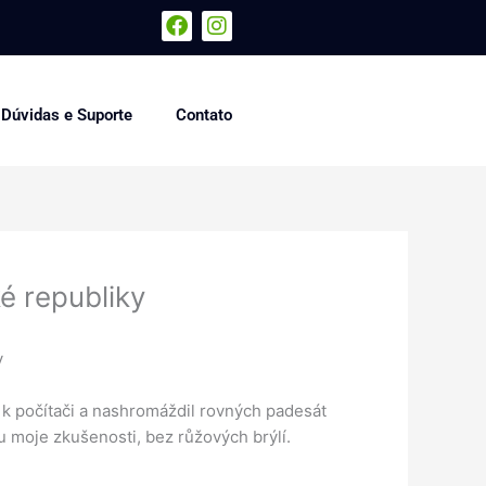
F
I
a
n
c
s
e
t
b
a
Dúvidas e Suporte
Contato
o
g
o
r
k
a
m
é republiky
 k počítači a nashromáždil rovných padesát
ou moje zkušenosti, bez růžových brýlí.