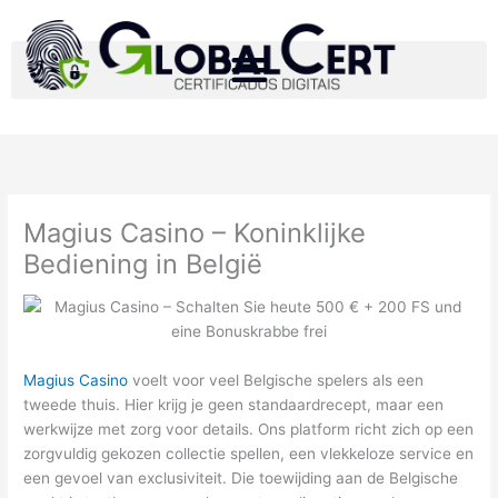
Ir
para
o
conteúdo
Magius Casino – Koninklijke
Bediening in België
Magius Casino
voelt voor veel Belgische spelers als een
tweede thuis. Hier krijg je geen standaardrecept, maar een
werkwijze met zorg voor details. Ons platform richt zich op een
zorgvuldig gekozen collectie spellen, een vlekkeloze service en
een gevoel van exclusiviteit. Die toewijding aan de Belgische