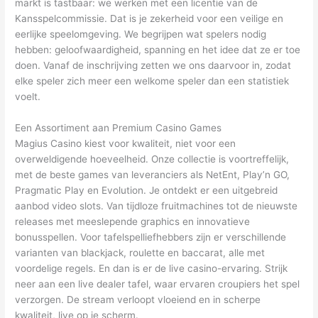
markt is tastbaar: we werken met een licentie van de
Kansspelcommissie. Dat is je zekerheid voor een veilige en
eerlijke speelomgeving. We begrijpen wat spelers nodig
hebben: geloofwaardigheid, spanning en het idee dat ze er toe
doen. Vanaf de inschrijving zetten we ons daarvoor in, zodat
elke speler zich meer een welkome speler dan een statistiek
voelt.
Een Assortiment aan Premium Casino Games
Magius Casino kiest voor kwaliteit, niet voor een
overweldigende hoeveelheid. Onze collectie is voortreffelijk,
met de beste games van leveranciers als NetEnt, Play’n GO,
Pragmatic Play en Evolution. Je ontdekt er een uitgebreid
aanbod video slots. Van tijdloze fruitmachines tot de nieuwste
releases met meeslepende graphics en innovatieve
bonusspellen. Voor tafelspelliefhebbers zijn er verschillende
varianten van blackjack, roulette en baccarat, alle met
voordelige regels. En dan is er de live casino-ervaring. Strijk
neer aan een live dealer tafel, waar ervaren croupiers het spel
verzorgen. De stream verloopt vloeiend en in scherpe
kwaliteit, live op je scherm.