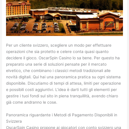
Per un cliente svizzero, scegliere un modo per effettuare
operazioni che sia protetto e celere conta quasi quanto
decidere il gioco. OscarSpin Casino lo sa bene. Per questo ha
preparato una serie di soluzioni pensate per il mercato
elvetico, che combinano i classici metodi tradizionali alle
novità digitali. Qui hai una panoramica pratica su ogni sistema
disponibile. Discutiamo di tempi di attesa, limiti per operazione
e possibili costi aggiuntivi. L’idea è darti tutti gli elementi per
gestire i tuoi fondi sul sito in piena tranquillità, avendo chiaro
già come andranno le cose.
Panoramica riguardante i Metodi di Pagamento Disponibili in
Svizzera
OscarSpin Casino propone ai giocatori con conto svizzero una