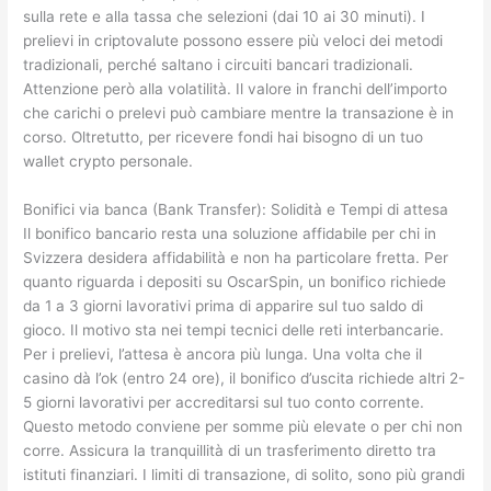
sulla rete e alla tassa che selezioni (dai 10 ai 30 minuti). I
prelievi in criptovalute possono essere più veloci dei metodi
tradizionali, perché saltano i circuiti bancari tradizionali.
Attenzione però alla volatilità. Il valore in franchi dell’importo
che carichi o prelevi può cambiare mentre la transazione è in
corso. Oltretutto, per ricevere fondi hai bisogno di un tuo
wallet crypto personale.
Bonifici via banca (Bank Transfer): Solidità e Tempi di attesa
Il bonifico bancario resta una soluzione affidabile per chi in
Svizzera desidera affidabilità e non ha particolare fretta. Per
quanto riguarda i depositi su OscarSpin, un bonifico richiede
da 1 a 3 giorni lavorativi prima di apparire sul tuo saldo di
gioco. Il motivo sta nei tempi tecnici delle reti interbancarie.
Per i prelievi, l’attesa è ancora più lunga. Una volta che il
casino dà l’ok (entro 24 ore), il bonifico d’uscita richiede altri 2-
5 giorni lavorativi per accreditarsi sul tuo conto corrente.
Questo metodo conviene per somme più elevate o per chi non
corre. Assicura la tranquillità di un trasferimento diretto tra
istituti finanziari. I limiti di transazione, di solito, sono più grandi