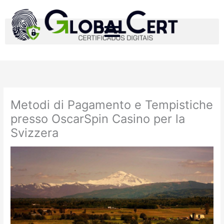
Ir
para
o
conteúdo
Metodi di Pagamento e Tempistiche
presso OscarSpin Casino per la
Svizzera