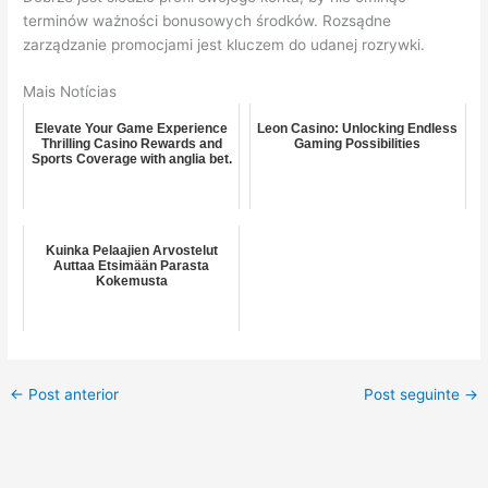
terminów ważności bonusowych środków. Rozsądne
zarządzanie promocjami jest kluczem do udanej rozrywki.
Mais Notícias
Elevate Your Game Experience
Leon Casino: Unlocking Endless
Thrilling Casino Rewards and
Gaming Possibilities
Sports Coverage with anglia bet.
Kuinka Pelaajien Arvostelut
Auttaa Etsimään Parasta
Kokemusta
←
Post anterior
Post seguinte
→