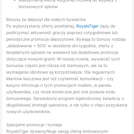
Maksymalną kwotę wygranej możliwą do wypłaty z
bonusowych spinów.
Bonusy za depozyt dla stałych bywalców
Po wykorzystaniu oferty powitalnej,
RoyalsTiger
dąży do
podtrzymać aktywność graczy poprzez cotygodniowe lub
periodyczne promocje depozytowe. Bywają to bonusy rodzaju
„doładowanie + 50%” w określone dni tygodnia, oferty z
bezpłatnymi spinami na weekend lub dodatkowe promocje
dotyczące nowymi grami. W naszej ocenie, wysokość tych
bonusów często jest niższa niż startowych, ale za to
wymagania obrotowe są korzystniejsze. Dla regularnych
klientów kluczowa jest też czytelność komunikacji – czy
kasyno informuje o tych promocjach mailem, w panelu
użytkownika, czy może konieczne jest one podania kodu
bonusowego. Sprawdzony program lojalnościowy świadczy o
długofalowej strategii operatora, a nie tylko o chęci pozyskania
nowych użytkowników.
Specjalne promocje i turnieje
RoyalsTiger dywersyfikuje swoją ofertę limitowanymi