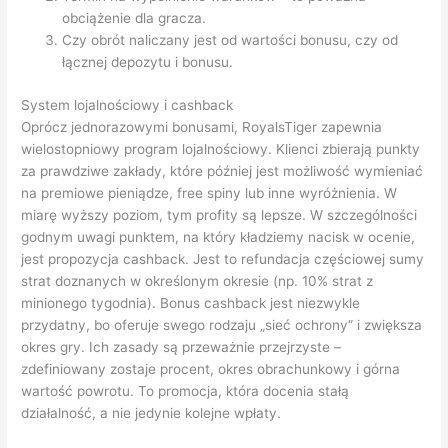
obciążenie dla gracza.
Czy obrót naliczany jest od wartości bonusu, czy od
łącznej depozytu i bonusu.
System lojalnościowy i cashback
Oprócz jednorazowymi bonusami, RoyalsTiger zapewnia
wielostopniowy program lojalnościowy. Klienci zbierają punkty
za prawdziwe zakłady, które później jest możliwość wymieniać
na premiowe pieniądze, free spiny lub inne wyróżnienia. W
miarę wyższy poziom, tym profity są lepsze. W szczególności
godnym uwagi punktem, na który kładziemy nacisk w ocenie,
jest propozycja cashback. Jest to refundacja częściowej sumy
strat doznanych w określonym okresie (np. 10% strat z
minionego tygodnia). Bonus cashback jest niezwykle
przydatny, bo oferuje swego rodzaju „sieć ochrony” i zwiększa
okres gry. Ich zasady są przeważnie przejrzyste –
zdefiniowany zostaje procent, okres obrachunkowy i górna
wartość powrotu. To promocja, która docenia stałą
działalność, a nie jedynie kolejne wpłaty.