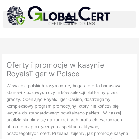
Ir
para
o
conteúdo
Oferty i promocje w kasynie
RoyalsTiger w Polsce
W świecie polskich kasyn online, bogata oferta bonusowa
stanowi kluczowych czynników selekcji platformy przez
graczy. Oceniając RoyalsTiger Casino, dostrzegamy
kompleksowy program promocyjny, który nie kończy się
jedynie do standardowego powitalnego pakietu. W naszej
analizie skupimy się na konkretnych profitach, warunkach
obrotu oraz praktycznych aspektach aktywacji
poszczególnych ofert. Przeanalizujemy, jak promocje kasyna