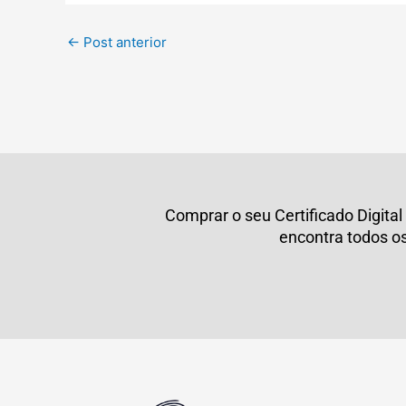
←
Post anterior
Comprar o seu Certificado Digital 
encontra todos os