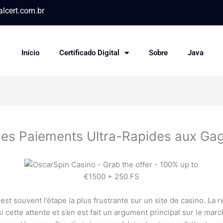
lcert.com.br
Início
Certificado Digital
Sobre
Java
des Paiements Ultra-Rapides aux Ga
est souvent l’étape la plus frustrante sur un site de casino. La r
 cette attente et s’en est fait un argument principal sur le marc