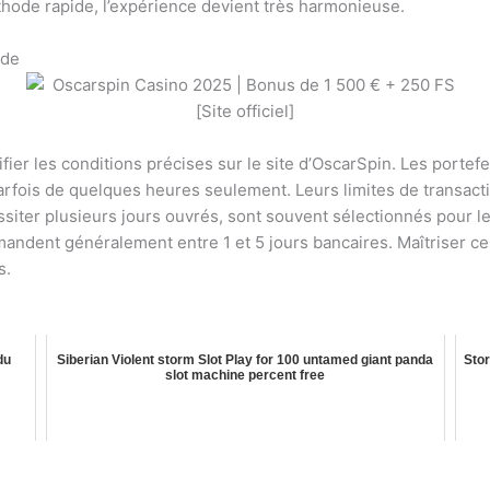
éthode rapide, l’expérience devient très harmonieuse.
ode
fier les conditions précises sur le site d’OscarSpin. Les portefe
arfois de quelques heures seulement. Leurs limites de transacti
iter plusieurs jours ouvrés, sont souvent sélectionnés pour le
mandent généralement entre 1 et 5 jours bancaires. Maîtriser ces 
s.
du
Siberian Violent storm Slot Play for 100 untamed giant panda
Stor
slot machine percent free