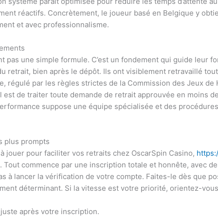
 Son système paraît optimisée pour réduire les temps d’attente 
nt réactifs. Concrètement, le joueur basé en Belgique y obtient u
ment et avec professionnalisme.
aiements
t pas une simple formule. C’est un fondement qui guide leur f
etrait, bien après le dépôt. Ils ont visiblement retravaillé tout
e, régulé par les règles strictes de la Commission des Jeux de H
iel est de traiter toute demande de retrait approuvée en moins d
e performance suppose une équipe spécialisée et des procédures
s plus prompts
 à jouer pour faciliter vos retraits chez OscarSpin Casino,
https:
 Tout commence par une inscription totale et honnête, avec d
as à lancer la vérification de votre compte. Faites-le dès que po
nt déterminant. Si la vitesse est votre priorité, orientez-vous 
juste après votre inscription.