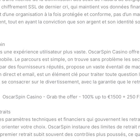
 chiffrement SSL de dernier cri, qui maintient vos données fina
 d’une organisation à la fois protégée et conforme, pas d’un ma
ent, tout en ayant la conviction que son argent et son identité s
pin
ns une expérience utilisateur plus vaste. OscarSpin Casino off
mobile. Le parcours est simple, on trouve sans problème les se
 par des fournisseurs réputés, propose un vaste éventail de mach
n direct et email, est un élément clé pour traiter toute question
 se consacrer sur le divertissement, avec la garantie que le retra
raits
les paramètres techniques et financiers qui gouvernent les ret
t orienter votre choix. OscarSpin instaure des limites de retra
premier retrait subit souvent des contrôles plus poussés, ce qui 