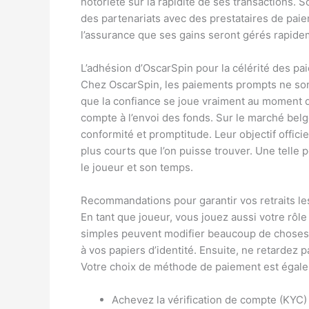
notoriété sur la rapidité de ses transactions.
des partenariats avec des prestataires de paieme
l’assurance que ses gains seront gérés rapide
L’adhésion d’OscarSpin pour la célérité des p
Chez OscarSpin, les paiements prompts ne son
que la confiance se joue vraiment au moment du r
compte à l’envoi des fonds. Sur le marché belg
conformité et promptitude. Leur objectif offic
plus courts que l’on puisse trouver. Une tell
le joueur et son temps.
Recommandations pour garantir vos retraits le
En tant que joueur, vous jouez aussi votre rôle
simples peuvent modifier beaucoup de choses.
à vos papiers d’identité. Ensuite, ne retardez p
Votre choix de méthode de paiement est égaleme
Achevez la vérification de compte (KYC) 