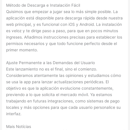
Método de Descarga e Instalación Fácil
Quisimos que empezar a jugar sea lo más simple posible. La
aplicación está disponible para descarga rápida desde nuestra
web principal, y es funcional con iOS y Android. La instalación
es veloz y te dirige paso a paso, para que en pocos minutos
ingreses. Añadimos instrucciones precisas para establecer los
permisos necesarios y que todo funcione perfecto desde el
primer momento.
Ajuste Permanente a las Demandas del Usuario
Este lanzamiento no es el final, sino el comienzo.
Consideramos atentamente las opiniones y estudiamos cómo
se usa la app para lanzar actualizaciones periódicas. El
objetivo es que la aplicación evolucione constantemente,
previendo a lo que solicita el mercado móvil. Ya estamos
trabajando en futuras integraciones, como sistemas de pago
locales y más opciones para que cada usuario personalice su
interfaz.
Mais Notícias