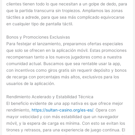
clientes tienen todo lo que necesitan a un golpe de dedo, para
que la partida transcurra sin tropiezos. Ampliamos las zonas
táctiles a adrede, para que sea más complicado equivocarse
en cualquier tipo de pantalla táctil.
Bonos y Promociones Exclusivas
Para festejar el lanzamiento, preparamos ofertas especiales
que solo se ofrecen en la aplicación móvil. Estas promociones
recompensan tanto a los nuevos jugadores como a nuestra
comunidad actual. Buscamos que sea rentable usar la app,
con incentivos como giros gratis sin requerir depósito y bonos
de recarga con porcentajes más altos, exclusivos para los
usuarios de la aplicación.
Rendimiento Acelerado y Estabilidad Técnica
El beneficio evidente de una app nativa es que ofrece mejor
rendimiento,
https://sultan-casino.org/es-es/
. Opera con
mayor velocidad y con más estabilidad que un navegador
móvil, y la espera de carga es mínima. Con esto se evitan los
tirones y retrasos, para una experiencia de juego continua. El