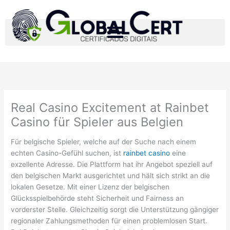
Ir
para
o
conteúdo
Real Casino Excitement at Rainbet
Casino für Spieler aus Belgien
Für belgische Spieler, welche auf der Suche nach einem
echten Casino-Gefühl suchen, ist
rainbet casino
eine
exzellente Adresse. Die Plattform hat ihr Angebot speziell auf
den belgischen Markt ausgerichtet und hält sich strikt an die
lokalen Gesetze. Mit einer Lizenz der belgischen
Glücksspielbehörde steht Sicherheit und Fairness an
vorderster Stelle. Gleichzeitig sorgt die Unterstützung gängiger
regionaler Zahlungsmethoden für einen problemlosen Start.