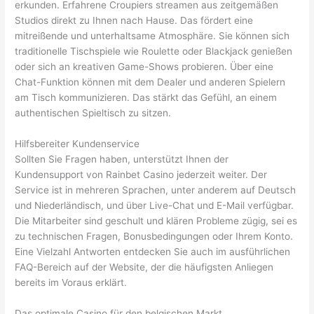
erkunden. Erfahrene Croupiers streamen aus zeitgemäßen
Studios direkt zu Ihnen nach Hause. Das fördert eine
mitreißende und unterhaltsame Atmosphäre. Sie können sich
traditionelle Tischspiele wie Roulette oder Blackjack genießen
oder sich an kreativen Game-Shows probieren. Über eine
Chat-Funktion können mit dem Dealer und anderen Spielern
am Tisch kommunizieren. Das stärkt das Gefühl, an einem
authentischen Spieltisch zu sitzen.
Hilfsbereiter Kundenservice
Sollten Sie Fragen haben, unterstützt Ihnen der
Kundensupport von Rainbet Casino jederzeit weiter. Der
Service ist in mehreren Sprachen, unter anderem auf Deutsch
und Niederländisch, und über Live-Chat und E-Mail verfügbar.
Die Mitarbeiter sind geschult und klären Probleme zügig, sei es
zu technischen Fragen, Bonusbedingungen oder Ihrem Konto.
Eine Vielzahl Antworten entdecken Sie auch im ausführlichen
FAQ-Bereich auf der Website, der die häufigsten Anliegen
bereits im Voraus erklärt.
Das optimale Casino für den belgischen Markt