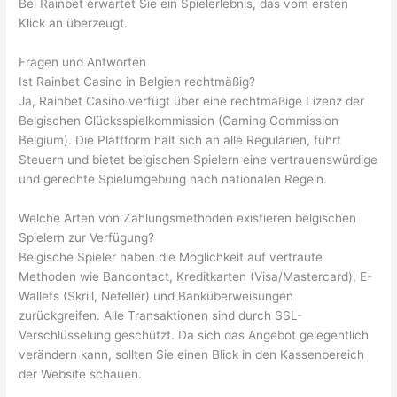
Bei Rainbet erwartet Sie ein Spielerlebnis, das vom ersten
Klick an überzeugt.
Fragen und Antworten
Ist Rainbet Casino in Belgien rechtmäßig?
Ja, Rainbet Casino verfügt über eine rechtmäßige Lizenz der
Belgischen Glücksspielkommission (Gaming Commission
Belgium). Die Plattform hält sich an alle Regularien, führt
Steuern und bietet belgischen Spielern eine vertrauenswürdige
und gerechte Spielumgebung nach nationalen Regeln.
Welche Arten von Zahlungsmethoden existieren belgischen
Spielern zur Verfügung?
Belgische Spieler haben die Möglichkeit auf vertraute
Methoden wie Bancontact, Kreditkarten (Visa/Mastercard), E-
Wallets (Skrill, Neteller) und Banküberweisungen
zurückgreifen. Alle Transaktionen sind durch SSL-
Verschlüsselung geschützt. Da sich das Angebot gelegentlich
verändern kann, sollten Sie einen Blick in den Kassenbereich
der Website schauen.