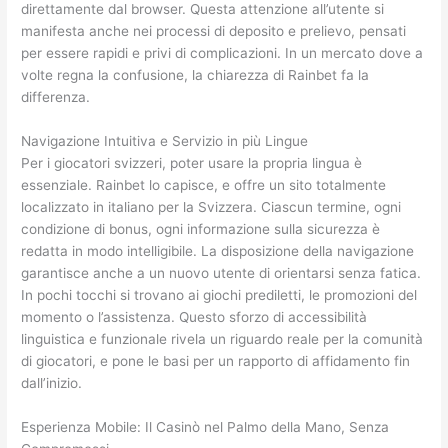
direttamente dal browser. Questa attenzione all’utente si
manifesta anche nei processi di deposito e prelievo, pensati
per essere rapidi e privi di complicazioni. In un mercato dove a
volte regna la confusione, la chiarezza di Rainbet fa la
differenza.
Navigazione Intuitiva e Servizio in più Lingue
Per i giocatori svizzeri, poter usare la propria lingua è
essenziale. Rainbet lo capisce, e offre un sito totalmente
localizzato in italiano per la Svizzera. Ciascun termine, ogni
condizione di bonus, ogni informazione sulla sicurezza è
redatta in modo intelligibile. La disposizione della navigazione
garantisce anche a un nuovo utente di orientarsi senza fatica.
In pochi tocchi si trovano ai giochi prediletti, le promozioni del
momento o l’assistenza. Questo sforzo di accessibilità
linguistica e funzionale rivela un riguardo reale per la comunità
di giocatori, e pone le basi per un rapporto di affidamento fin
dall’inizio.
Esperienza Mobile: Il Casinò nel Palmo della Mano, Senza