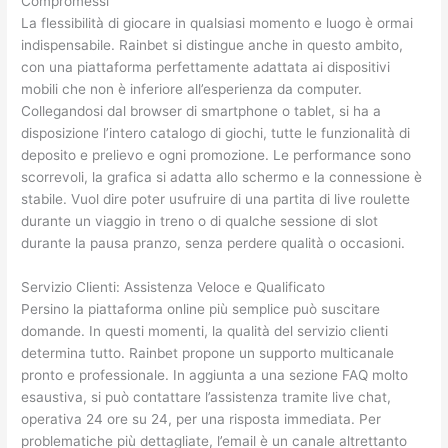
Compromessi
La flessibilità di giocare in qualsiasi momento e luogo è ormai
indispensabile. Rainbet si distingue anche in questo ambito,
con una piattaforma perfettamente adattata ai dispositivi
mobili che non è inferiore all’esperienza da computer.
Collegandosi dal browser di smartphone o tablet, si ha a
disposizione l’intero catalogo di giochi, tutte le funzionalità di
deposito e prelievo e ogni promozione. Le performance sono
scorrevoli, la grafica si adatta allo schermo e la connessione è
stabile. Vuol dire poter usufruire di una partita di live roulette
durante un viaggio in treno o di qualche sessione di slot
durante la pausa pranzo, senza perdere qualità o occasioni.
Servizio Clienti: Assistenza Veloce e Qualificato
Persino la piattaforma online più semplice può suscitare
domande. In questi momenti, la qualità del servizio clienti
determina tutto. Rainbet propone un supporto multicanale
pronto e professionale. In aggiunta a una sezione FAQ molto
esaustiva, si può contattare l’assistenza tramite live chat,
operativa 24 ore su 24, per una risposta immediata. Per
problematiche più dettagliate, l’email è un canale altrettanto