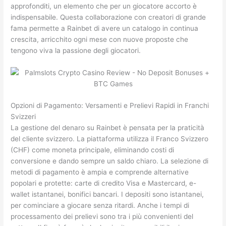
approfonditi, un elemento che per un giocatore accorto è
indispensabile. Questa collaborazione con creatori di grande
fama permette a Rainbet di avere un catalogo in continua
crescita, arricchito ogni mese con nuove proposte che
tengono viva la passione degli giocatori.
Opzioni di Pagamento: Versamenti e Prelievi Rapidi in Franchi
Svizzeri
La gestione del denaro su Rainbet è pensata per la praticità
del cliente svizzero. La piattaforma utilizza il Franco Svizzero
(CHF) come moneta principale, eliminando costi di
conversione e dando sempre un saldo chiaro. La selezione di
metodi di pagamento è ampia e comprende alternative
popolari e protette: carte di credito Visa e Mastercard, e-
wallet istantanei, bonifici bancari. I depositi sono istantanei,
per cominciare a giocare senza ritardi. Anche i tempi di
processamento dei prelievi sono tra i più convenienti del