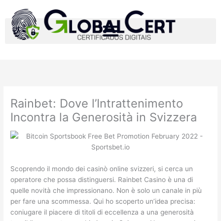
Ir
para
o
conteúdo
Rainbet: Dove l’Intrattenimento
Incontra la Generosità in Svizzera
Scoprendo il mondo dei casinò online svizzeri, si cerca un
operatore che possa distinguersi. Rainbet Casino è una di
quelle novità che impressionano. Non è solo un canale in più
per fare una scommessa. Qui ho scoperto un’idea precisa:
coniugare il piacere di titoli di eccellenza a una generosità