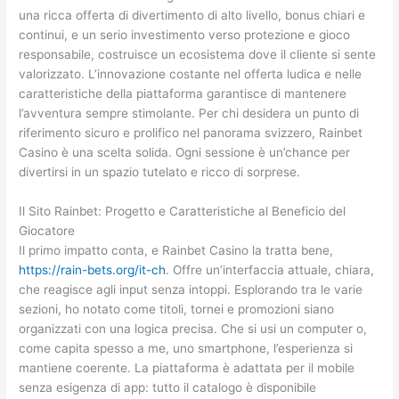
una ricca offerta di divertimento di alto livello, bonus chiari e
continui, e un serio investimento verso protezione e gioco
responsabile, costruisce un ecosistema dove il cliente si sente
valorizzato. L’innovazione costante nel offerta ludica e nelle
caratteristiche della piattaforma garantisce di mantenere
l’avventura sempre stimolante. Per chi desidera un punto di
riferimento sicuro e prolifico nel panorama svizzero, Rainbet
Casino è una scelta solida. Ogni sessione è un’chance per
divertirsi in un spazio tutelato e ricco di sorprese.
Il Sito Rainbet: Progetto e Caratteristiche al Beneficio del
Giocatore
Il primo impatto conta, e Rainbet Casino la tratta bene,
https://rain-bets.org/it-ch
. Offre un’interfaccia attuale, chiara,
che reagisce agli input senza intoppi. Esplorando tra le varie
sezioni, ho notato come titoli, tornei e promozioni siano
organizzati con una logica precisa. Che si usi un computer o,
come capita spesso a me, uno smartphone, l’esperienza si
mantiene coerente. La piattaforma è adattata per il mobile
senza esigenza di app: tutto il catalogo è disponibile