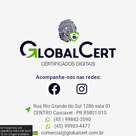
Acompanhe-nos nas redes:
F
I
a
n
Rua Rio Grande do Sul 1286 sala 01
c
s
CENTRO Cascavel - PR 85801-010
(45 ) 99842-3590
e
t
(45) 99903-4477
comercial@globalcert.com.br