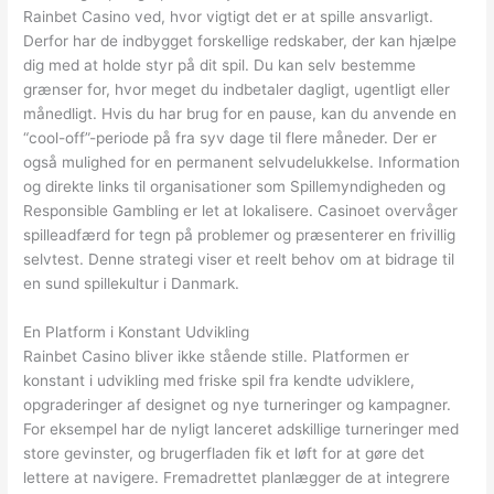
Rainbet Casino ved, hvor vigtigt det er at spille ansvarligt.
Derfor har de indbygget forskellige redskaber, der kan hjælpe
dig med at holde styr på dit spil. Du kan selv bestemme
grænser for, hvor meget du indbetaler dagligt, ugentligt eller
månedligt. Hvis du har brug for en pause, kan du anvende en
“cool-off”-periode på fra syv dage til flere måneder. Der er
også mulighed for en permanent selvudelukkelse. Information
og direkte links til organisationer som Spillemyndigheden og
Responsible Gambling er let at lokalisere. Casinoet overvåger
spilleadfærd for tegn på problemer og præsenterer en frivillig
selvtest. Denne strategi viser et reelt behov om at bidrage til
en sund spillekultur i Danmark.
En Platform i Konstant Udvikling
Rainbet Casino bliver ikke stående stille. Platformen er
konstant i udvikling med friske spil fra kendte udviklere,
opgraderinger af designet og nye turneringer og kampagner.
For eksempel har de nyligt lanceret adskillige turneringer med
store gevinster, og brugerfladen fik et løft for at gøre det
lettere at navigere. Fremadrettet planlægger de at integrere