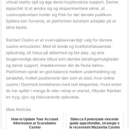
virtual reality-spil og øge deres kryptovaluta-support. Denne
kapacitet til at ændre sig og eksperimentere sikrer, at
casinooplevelsen holder sig frisk for det danske publikum.
Spillere kan forvente, at platformen konstant arbejder på at
blive bedre.
Rainbet Casino er et overvejelsesværdigt valg for danske
casino-entusiaster. Med sit brede og kvalitetsfokuserede
spiludvalg, sit fokus på sikkerhed og fair play, og sine
brugervenlige danske tilbud som danske betalingsmuligheder
og dansk support, imødekommer det de fleste behov.
Platformen opnår en god balance mellem underholdning og
seriøsitet, hvilket positionerer den som et sted, hvor online
casino i Danmark kombineres med reel ekspertise. Hvad enten
du har spillet i mange år eller netop er startet, tilbyder Rainbet
en tryg, sjov og tidssvarende oplevelse.
Mais Notícias
How to Update Your Account
Sblocca il potenziale vincente
Information at Scarabwins
guide approfondite, strategie e
Casino
le recensioni Wazamba Casino