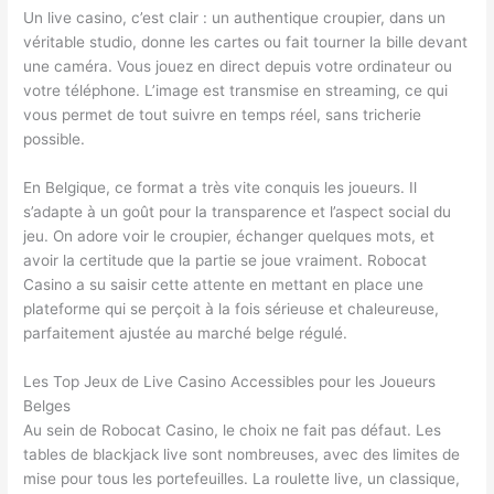
Un live casino, c’est clair : un authentique croupier, dans un
véritable studio, donne les cartes ou fait tourner la bille devant
une caméra. Vous jouez en direct depuis votre ordinateur ou
votre téléphone. L’image est transmise en streaming, ce qui
vous permet de tout suivre en temps réel, sans tricherie
possible.
En Belgique, ce format a très vite conquis les joueurs. Il
s’adapte à un goût pour la transparence et l’aspect social du
jeu. On adore voir le croupier, échanger quelques mots, et
avoir la certitude que la partie se joue vraiment. Robocat
Casino a su saisir cette attente en mettant en place une
plateforme qui se perçoit à la fois sérieuse et chaleureuse,
parfaitement ajustée au marché belge régulé.
Les Top Jeux de Live Casino Accessibles pour les Joueurs
Belges
Au sein de Robocat Casino, le choix ne fait pas défaut. Les
tables de blackjack live sont nombreuses, avec des limites de
mise pour tous les portefeuilles. La roulette live, un classique,