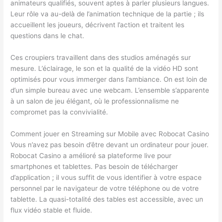
animateurs qualifiés, souvent aptes à parler plusieurs langues.
Leur rôle va au-delà de l’animation technique de la partie ; ils
accueillent les joueurs, décrivent l’action et traitent les
questions dans le chat.
Ces croupiers travaillent dans des studios aménagés sur
mesure. L’éclairage, le son et la qualité de la vidéo HD sont
optimisés pour vous immerger dans l’ambiance. On est loin de
d’un simple bureau avec une webcam. L’ensemble s’apparente
à un salon de jeu élégant, où le professionnalisme ne
compromet pas la convivialité.
Comment jouer en Streaming sur Mobile avec Robocat Casino
Vous n’avez pas besoin d’être devant un ordinateur pour jouer.
Robocat Casino a amélioré sa plateforme live pour
smartphones et tablettes. Pas besoin de télécharger
d’application ; il vous suffit de vous identifier à votre espace
personnel par le navigateur de votre téléphone ou de votre
tablette. La quasi-totalité des tables est accessible, avec un
flux vidéo stable et fluide.