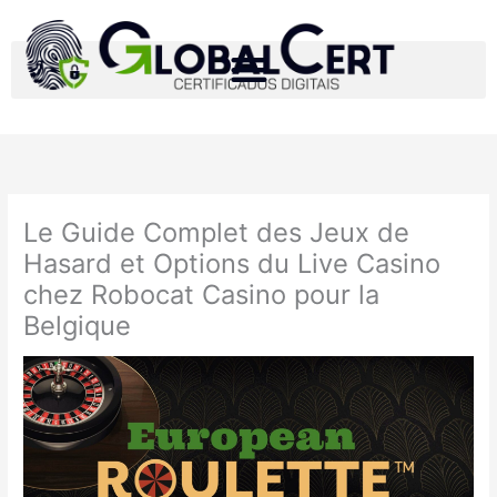
Ir
para
o
conteúdo
Le Guide Complet des Jeux de
Hasard et Options du Live Casino
chez Robocat Casino pour la
Belgique