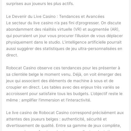
surprises aux joueurs les plus actifs.
Le Devenir du Live Casino : Tendances et Avancées
Le secteur du live casino n’a pas fini d’progresser. On discute
abondamment des réalités virtuelle (VR) et augmentée (AR),
qui pourraient un jour vous procurer l’illusion de vous déplacer
physiquement dans le studio. L’intelligence artificielle pourrait
aussi suggérer des statistiques de jeu ultra-personnalisées en
direct.
Robocat Casino observe ces tendances pour les présenter à
sa clientèle belge le moment venu. Déjà, on voit émerger des
jeux qui associent des éléments de machine à sous et de
croupier en direct. Les tables avec des enjeux très variés se
accroissent pour satisfaire tous les budgets. L’objectif reste le
même : amplifier l’immersion et l’interactivité.
Le live casino de Robocat Casino correspond précisément aux
attentes des joueurs belges : authenticité, sécurité et
divertissement de qualité. Entre sa gamme de jeux complète,