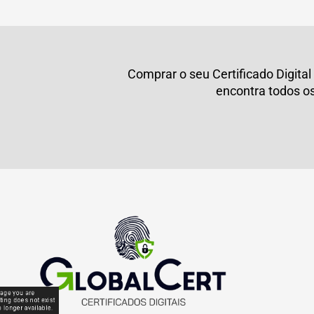
Comprar o seu Certificado Digital 
encontra todos os