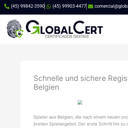
Ir
(45) 99842-3590
(45) 99903-4477
comercial@globa
para
o
conteúdo
Schnelle und sichere Regist
Belgien
Spieler aus Belgien, die nach einem neuen un
breiten Spielangebot. Der erste Schritt hin zu