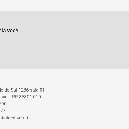
r lá você
e do Sul 1286 sala 01
vel - PR 85801-010
3590
477
obalcert.com.br