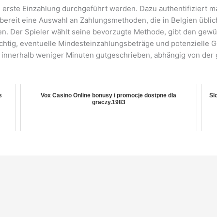
ie erste Einzahlung durchgeführt werden. Dazu authentifiziert
t bereit eine Auswahl an Zahlungsmethoden, die in Belgien üblic
n. Der Spieler wählt seine bevorzugte Methode, gibt den gewü
chtig, eventuelle Mindesteinzahlungsbeträge und potenzielle G
r innerhalb weniger Minuten gutgeschrieben, abhängig von der
s
Vox Casino Online bonusy i promocje dostpne dla
Sl
graczy.1983