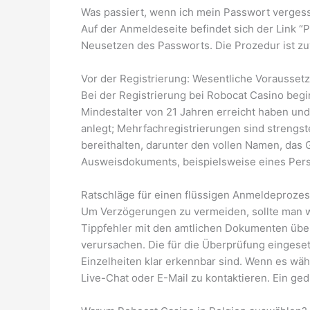
Was passiert, wenn ich mein Passwort verges
Auf der Anmeldeseite befindet sich der Link 
Neusetzen des Passworts. Die Prozedur ist zuv
Vor der Registrierung: Wesentliche Vorausset
Bei der Registrierung bei Robocat Casino begi
Mindestalter von 21 Jahren erreicht haben und 
anlegt; Mehrfachregistrierungen sind strengst
bereithalten, darunter den vollen Namen, das 
Ausweisdokuments, beispielsweise eines Pers
Ratschläge für einen flüssigen Anmeldeproze
Um Verzögerungen zu vermeiden, sollte man wä
Tippfehler mit den amtlichen Dokumenten üb
verursachen. Die für die Überprüfung eingeset
Einzelheiten klar erkennbar sind. Wenn es wä
Live-Chat oder E-Mail zu kontaktieren. Ein ged