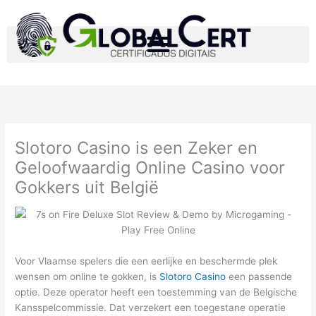
Ir
para
o
conteúdo
Slotoro Casino is een Zeker en
Geloofwaardig Online Casino voor
Gokkers uit België
Voor Vlaamse spelers die een eerlijke en beschermde plek
wensen om online te gokken, is
Slotoro Casino
een passende
optie. Deze operator heeft een toestemming van de Belgische
Kansspelcommissie. Dat verzekert een toegestane operatie