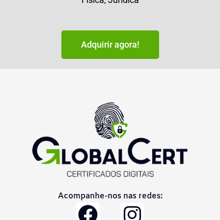
Adquirir agora!
Acompanhe-nos nas redes:
F
I