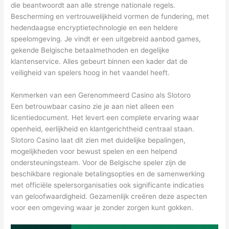
die beantwoordt aan alle strenge nationale regels.
Bescherming en vertrouwelijkheid vormen de fundering, met
hedendaagse encryptietechnologie en een heldere
speelomgeving. Je vindt er een uitgebreid aanbod games,
gekende Belgische betaalmethoden en degelijke
klantenservice. Alles gebeurt binnen een kader dat de
veiligheid van spelers hoog in het vaandel heeft.
Kenmerken van een Gerenommeerd Casino als Slotoro
Een betrouwbaar casino zie je aan niet alleen een
licentiedocument. Het levert een complete ervaring waar
openheid, eerlijkheid en klantgerichtheid centraal staan.
Slotoro Casino laat dit zien met duidelijke bepalingen,
mogelijkheden voor bewust spelen en een helpend
ondersteuningsteam. Voor de Belgische speler zijn de
beschikbare regionale betalingsopties en de samenwerking
met officiële spelersorganisaties ook significante indicaties
van geloofwaardigheid. Gezamenlijk creëren deze aspecten
voor een omgeving waar je zonder zorgen kunt gokken.