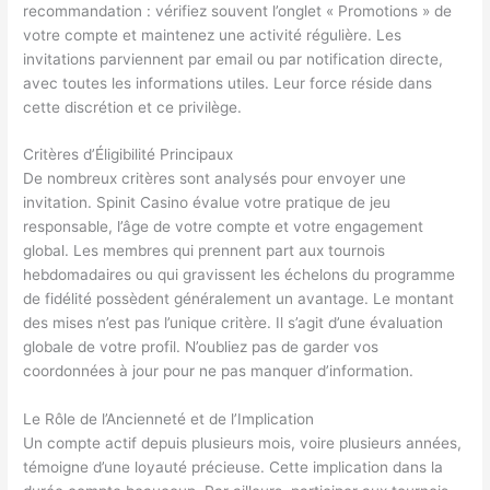
recommandation : vérifiez souvent l’onglet « Promotions » de
votre compte et maintenez une activité régulière. Les
invitations parviennent par email ou par notification directe,
avec toutes les informations utiles. Leur force réside dans
cette discrétion et ce privilège.
Critères d’Éligibilité Principaux
De nombreux critères sont analysés pour envoyer une
invitation. Spinit Casino évalue votre pratique de jeu
responsable, l’âge de votre compte et votre engagement
global. Les membres qui prennent part aux tournois
hebdomadaires ou qui gravissent les échelons du programme
de fidélité possèdent généralement un avantage. Le montant
des mises n’est pas l’unique critère. Il s’agit d’une évaluation
globale de votre profil. N’oubliez pas de garder vos
coordonnées à jour pour ne pas manquer d’information.
Le Rôle de l’Ancienneté et de l’Implication
Un compte actif depuis plusieurs mois, voire plusieurs années,
témoigne d’une loyauté précieuse. Cette implication dans la