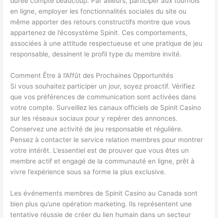
durée compte beaucoup. Par ailleurs, participer aux tournois
en ligne, employer les fonctionnalités sociales du site ou
même apporter des retours constructifs montre que vous
appartenez de l’écosystème Spinit. Ces comportements,
associées à une attitude respectueuse et une pratique de jeu
responsable, dessinent le profil type du membre invité.
Comment Être à l’Affût des Prochaines Opportunités
Si vous souhaitez participer un jour, soyez proactif. Vérifiez
que vos préférences de communication sont activées dans
votre compte. Surveillez les canaux officiels de Spinit Casino
sur les réseaux sociaux pour y repérer des annonces.
Conservez une activité de jeu responsable et régulière.
Pensez à contacter le service relation membres pour montrer
votre intérêt. L’essentiel est de prouver que vous êtes un
membre actif et engagé de la communauté en ligne, prêt à
vivre l’expérience sous sa forme la plus exclusive.
Les événements membres de Spinit Casino au Canada sont
bien plus qu’une opération marketing. Ils représentent une
tentative réussie de créer du lien humain dans un secteur