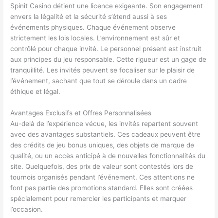
Spinit Casino détient une licence exigeante. Son engagement
envers la légalité et la sécurité s’étend aussi à ses
événements physiques. Chaque événement observe
strictement les lois locales. L’environnement est sûr et
contrôlé pour chaque invité. Le personnel présent est instruit
aux principes du jeu responsable. Cette rigueur est un gage de
tranquillité. Les invités peuvent se focaliser sur le plaisir de
l’événement, sachant que tout se déroule dans un cadre
éthique et légal.
Avantages Exclusifs et Offres Personnalisées
Au-delà de l’expérience vécue, les invités repartent souvent
avec des avantages substantiels. Ces cadeaux peuvent être
des crédits de jeu bonus uniques, des objets de marque de
qualité, ou un accès anticipé à de nouvelles fonctionnalités du
site. Quelquefois, des prix de valeur sont contestés lors de
tournois organisés pendant l’événement. Ces attentions ne
font pas partie des promotions standard. Elles sont créées
spécialement pour remercier les participants et marquer
l’occasion.