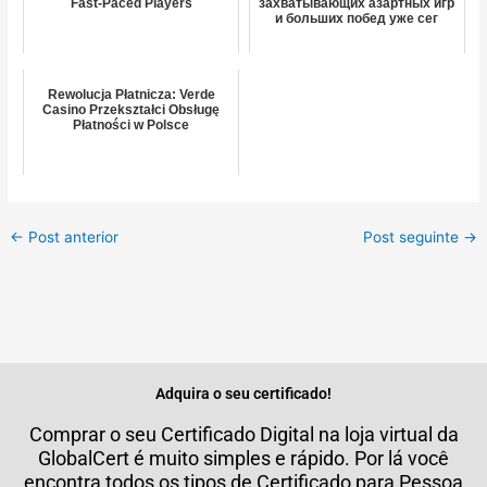
Fast‑Paced Players
захватывающих азартных игр
и больших побед уже сег
Rewolucja Płatnicza: Verde
Casino Przekształci Obsługę
Płatności w Polsce
←
Post anterior
Post seguinte
→
Adquira o seu certificado!
Comprar o seu Certificado Digital na loja virtual da
GlobalCert é muito simples e rápido. Por lá você
encontra todos os tipos de Certificado para Pessoa