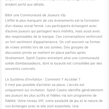
évident porté aux détails.
Bâtir une Communauté de Joueurs Vip
L’effet le plus marquant de ces événements est la formation
d’un réseau social fermé. Les participants échangent avec
d’autres joueurs qui partagent leurs intérêts, mais aussi avec
des responsables de la marque. Ces conversations renforcent
un fort sentiment d’appartenance. On voit souvent se former
de vraies amitiés lors de ces soirées. Des groupes de
discussion privés se mettent en place parfois après
l’événement. Spinit Casino entretient ainsi une communauté
solide d’ambassadeurs, dont la loyauté est consolidée par des
souvenirs concrets.
Le Système d’Invitation : Comment Y Accéder ?
Il n’est pas possible d’acheter sa place. L’accès est
uniquement sur invitation. Spinit Casino identifie généralement
ses joueurs les plus actifs et fidèles via son programme de
fidélité. Votre niveau VIP, votre assiduité de jeu et la nature de
vos échanges avec le site sont essentiels. Une