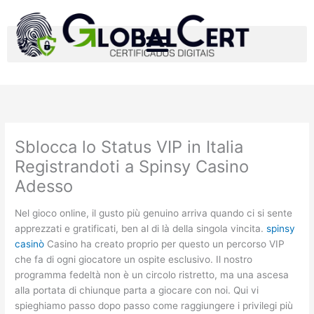
Ir
para
o
conteúdo
Sblocca lo Status VIP in Italia
Registrandoti a Spinsy Casino
Adesso
Nel gioco online, il gusto più genuino arriva quando ci si sente
apprezzati e gratificati, ben al di là della singola vincita.
spinsy
casinò
Casino ha creato proprio per questo un percorso VIP
che fa di ogni giocatore un ospite esclusivo. Il nostro
programma fedeltà non è un circolo ristretto, ma una ascesa
alla portata di chiunque parta a giocare con noi. Qui vi
spieghiamo passo dopo passo come raggiungere i privilegi più