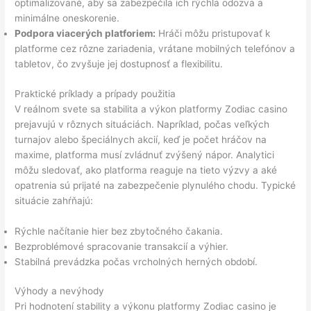
optimalizované, aby sa zabezpečila ich rýchla odozva a
minimálne oneskorenie.
Podpora viacerých platforiem:
Hráči môžu pristupovať k
platforme cez rôzne zariadenia, vrátane mobilných telefónov a
tabletov, čo zvyšuje jej dostupnosť a flexibilitu.
Praktické príklady a prípady použitia
V reálnom svete sa stabilita a výkon platformy Zodiac casino
prejavujú v rôznych situáciách. Napríklad, počas veľkých
turnajov alebo špeciálnych akcií, keď je počet hráčov na
maxime, platforma musí zvládnuť zvýšený nápor. Analytici
môžu sledovať, ako platforma reaguje na tieto výzvy a aké
opatrenia sú prijaté na zabezpečenie plynulého chodu. Typické
situácie zahŕňajú:
Rýchle načítanie hier bez zbytočného čakania.
Bezproblémové spracovanie transakcií a výhier.
Stabilná prevádzka počas vrcholných herných období.
Výhody a nevýhody
Pri hodnotení stability a výkonu platformy Zodiac casino je