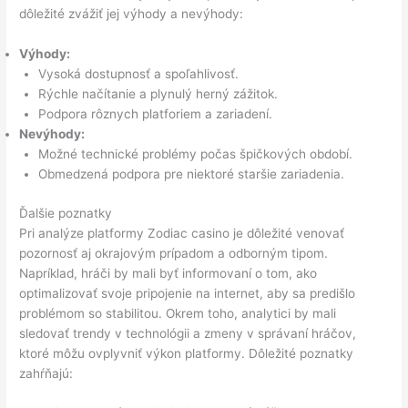
dôležité zvážiť jej výhody a nevýhody:
Výhody:
Vysoká dostupnosť a spoľahlivosť.
Rýchle načítanie a plynulý herný zážitok.
Podpora rôznych platforiem a zariadení.
Nevýhody:
Možné technické problémy počas špičkových období.
Obmedzená podpora pre niektoré staršie zariadenia.
Ďalšie poznatky
Pri analýze platformy Zodiac casino je dôležité venovať
pozornosť aj okrajovým prípadom a odborným tipom.
Napríklad, hráči by mali byť informovaní o tom, ako
optimalizovať svoje pripojenie na internet, aby sa predišlo
problémom so stabilitou. Okrem toho, analytici by mali
sledovať trendy v technológii a zmeny v správaní hráčov,
ktoré môžu ovplyvniť výkon platformy. Dôležité poznatky
zahŕňajú: