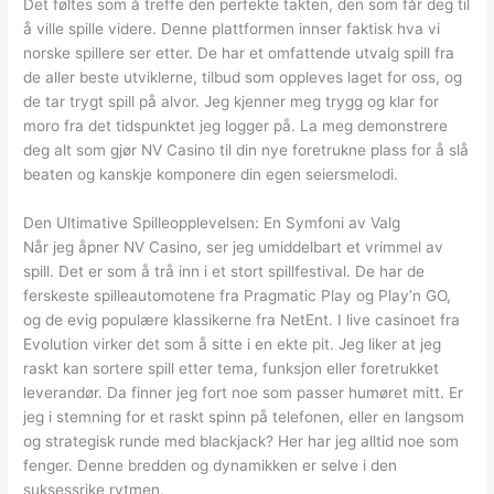
Det føltes som å treffe den perfekte takten, den som får deg til
å ville spille videre. Denne plattformen innser faktisk hva vi
norske spillere ser etter. De har et omfattende utvalg spill fra
de aller beste utviklerne, tilbud som oppleves laget for oss, og
de tar trygt spill på alvor. Jeg kjenner meg trygg og klar for
moro fra det tidspunktet jeg logger på. La meg demonstrere
deg alt som gjør NV Casino til din nye foretrukne plass for å slå
beaten og kanskje komponere din egen seiersmelodi.
Den Ultimative Spilleopplevelsen: En Symfoni av Valg
Når jeg åpner NV Casino, ser jeg umiddelbart et vrimmel av
spill. Det er som å trå inn i et stort spillfestival. De har de
ferskeste spilleautomotene fra Pragmatic Play og Play’n GO,
og de evig populære klassikerne fra NetEnt. I live casinoet fra
Evolution virker det som å sitte i en ekte pit. Jeg liker at jeg
raskt kan sortere spill etter tema, funksjon eller foretrukket
leverandør. Da finner jeg fort noe som passer humøret mitt. Er
jeg i stemning for et raskt spinn på telefonen, eller en langsom
og strategisk runde med blackjack? Her har jeg alltid noe som
fenger. Denne bredden og dynamikken er selve i den
suksessrike rytmen.