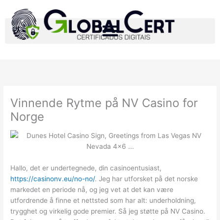
Ir
para
o
conteúdo
Vinnende Rytme på NV Casino for
Norge
Hallo, det er undertegnede, din casinoentusiast,
https://casinonv.eu/no-no/
. Jeg har utforsket på det norske
markedet en periode nå, og jeg vet at det kan være
utfordrende å finne et nettsted som har alt: underholdning,
trygghet og virkelig gode premier. Så jeg støtte på NV Casino.