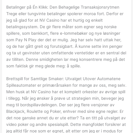
Betalinger på Én Klikk: Den Behagelige Transaksjonsrytmen
Trege eller tungvinte betalinger spolerer moroa fort. Derfor er
jeg så glad for at NV Casino har et hurtig og enkelt
betalingssystem. De gir flere måter som egner seg norske
spillere, som bankkort, flere e-lommebøker og nye løsninger
som Pay N Play der det er mulig. Jeg har selv hatt uttak her,
og de har gått greit og forutsigbart. Å kunne sette inn penger
og ta ut gevinster uten omfattende ventetider er en sentral del
av tilliten. Denne smidigheten lar meg konsentrere meg på det
som faktisk gir meg glede meg: å spille.
Brettspill for Samtlige Smaker: Utvalget Utover Automatene
Spilleautomater er primærårsaken for mange av oss, meg selv.
Men husk at NV Casino har et komplett orkester av øvrige spill
i tillegg. Når jeg ønsker å prøve ut strategien min, beveger jeg
meg til bordspillavdelingen. Der ser jeg flere versjoner av
Blackjack, Roulette og Poker, enhver med sine egne regler. Er
det noe ganske annet du er ute etter? Ta en titt på utvalget av
video poker og andre spesialspill. Dette mangfoldet forsikrer at
jeg alltid får noe som er egnet, alt etter om jeg er i modus for