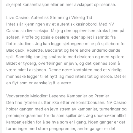
skjerpet konsentrasjon eller en mer avslappet spillseanse.
Live Casino: Autentisk Stemning i Virkelig Tid
Intet slår kjenningen av et autentisk kasinobord. Med NV
Casino sin live-seksjon får jeg den opplevelsen straks hjem på
sofaen. Proffe og sosiale dealere leder spillet i sanntid fra
flotte studioer. Jeg kan legge sjetongene mine på spillebord for
Blackjack, Roulette, Baccarat og flere andre underholdende
spill. Samtidig kan jeg småprate med dealeren og med-spillere.
Bildet er tydelig, overføringen er jevn, og det kjennes som å
være midt i aksjonen. Denne nære kontakten med et virkelig
menneske legger til et nytt lag med intensitet og moroa. Det er
en flyt som er vanskelig å la være.
Vedvarende Melodier: Løpende Kampanjer og Premier
Den fine rytmen slutter ikke etter velkomstbonusen. NV Casino
holder gangen med en jevn strøm av kampanjer, turneringer og
premieprogrammer for de som spiller der. Jeg undersøker alltid
kampanjesiden for å se hva som er i gang. Noen ganger er det
turneringer med store pengepremier, andre ganger er det