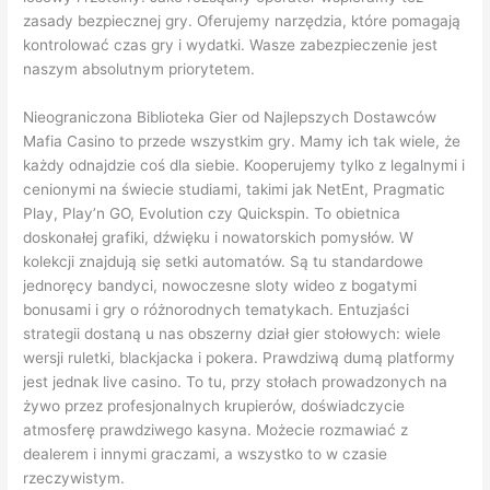
zasady bezpiecznej gry. Oferujemy narzędzia, które pomagają
kontrolować czas gry i wydatki. Wasze zabezpieczenie jest
naszym absolutnym priorytetem.
Nieograniczona Biblioteka Gier od Najlepszych Dostawców
Mafia Casino to przede wszystkim gry. Mamy ich tak wiele, że
każdy odnajdzie coś dla siebie. Kooperujemy tylko z legalnymi i
cenionymi na świecie studiami, takimi jak NetEnt, Pragmatic
Play, Play’n GO, Evolution czy Quickspin. To obietnica
doskonałej grafiki, dźwięku i nowatorskich pomysłów. W
kolekcji znajdują się setki automatów. Są tu standardowe
jednoręcy bandyci, nowoczesne sloty wideo z bogatymi
bonusami i gry o różnorodnych tematykach. Entuzjaści
strategii dostaną u nas obszerny dział gier stołowych: wiele
wersji ruletki, blackjacka i pokera. Prawdziwą dumą platformy
jest jednak live casino. To tu, przy stołach prowadzonych na
żywo przez profesjonalnych krupierów, doświadczycie
atmosferę prawdziwego kasyna. Możecie rozmawiać z
dealerem i innymi graczami, a wszystko to w czasie
rzeczywistym.