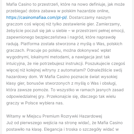
Mafia Casino to przestrzeń, które na nowo definiuje, jak może
przebiegać dobra zabawa w polskim hazardzie online,
https://casinomafiaa.com/pl-pl/
. Dostarczamy naszym
graczom coś więcej niż tylko zestawienie gier. Zamierzamy,
żebyście poczuli się jak u siebie – w przestrzeni pełnej emocji,
zapewnionego bezpieczeństwa i nagród, które naprawdę
radują. Platforma została stworzona z myślą o Was, polskich
graczach. Pracuje po polsku, można dokonywać wpłat
wygodnymi, lokalnymi metodami, a nawigacja jest tak
intuicyjna, że nie potrzebujesz instrukcji. Poszukujecie czegoś
więcej niż kolejnej witryny z automatami? Odnaleźliście swój
hazardowy dom. W Mafia Casino poznacie świat wysokiej
klasy gier, bonusów stworzonych z myślą o Was i obsługi,
która zawsze pomoże. To wszystko w ramach jasnych zasad
odpowiedzialnej gry. Przekonajcie się, dlaczego tak wielu
graczy w Polsce wybiera nas.
Witamy w Miejscu Premium Rozrywki Hazardowej
Już od pierwszego wejścia na stronę widać, że Mafia Casino
postawiło na klasę. Elegancja i troska o szczegóły widać w