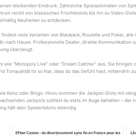
einen bleibenden Eindruck. Zahlreiche Spielautomaten von Spit
ktrum reicht von klassischen Früchteslots bis hin zu Video-Slot
egelmäßig Neuheiten zu entdecken.
 findest viele Varianten von Blackjack, Roulette und Poker, alle
 dir nach Hause. Professionelle Dealer, direkte Kommunikation 
hung überzeugt.
s wie “Monopoly Live” oder “Dream Catcher” aus. Sie bringen da
nd Tonqualität ist so klar, dass du das Gefühl hast, mittendrin 
wie Keno oder Bingo. Hinzu kommen die Jackpot-Slots mit steig
wachsenden Jackpots solltest du stets im Auge behalten – der n
ng hält dein Spielerlebnis lebendig.
EFbet Casino : du divertissement sans fin en France pour les
Lév