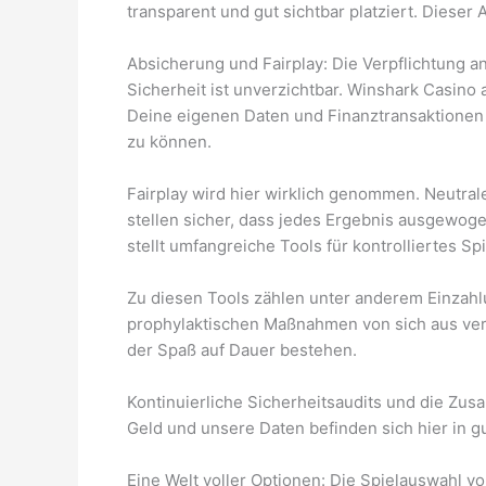
transparent und gut sichtbar platziert. Diese
Absicherung und Fairplay: Die Verpflichtung a
Sicherheit ist unverzichtbar. Winshark Casino
Deine eigenen Daten und Finanztransaktionen s
zu können.
Fairplay wird hier wirklich genommen. Neutrale
stellen sicher, dass jedes Ergebnis ausgewog
stellt umfangreiche Tools für kontrolliertes S
Zu diesen Tools zählen unter anderem Einzahlun
prophylaktischen Maßnahmen von sich aus verf
der Spaß auf Dauer bestehen.
Kontinuierliche Sicherheitsaudits und die Zu
Geld und unsere Daten befinden sich hier in g
Eine Welt voller Optionen: Die Spielauswahl v