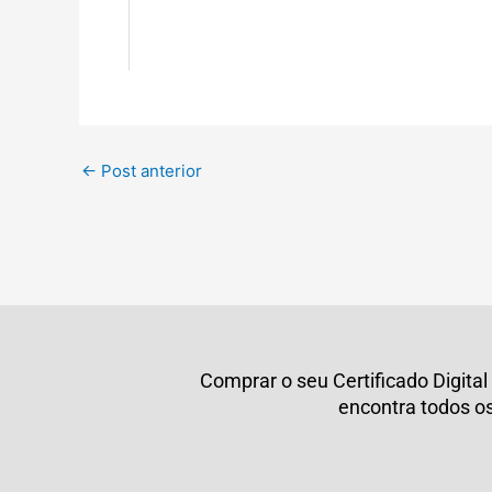
←
Post anterior
Comprar o seu Certificado Digital 
encontra todos os