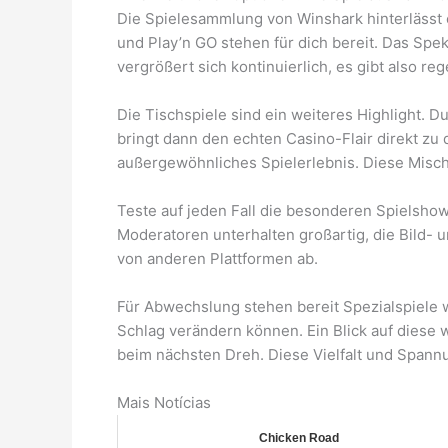
Die Spielesammlung von Winshark hinterlässt 
und Play’n GO stehen für dich bereit. Das Spe
vergrößert sich kontinuierlich, es gibt also r
Die Tischspiele sind ein weiteres Highlight. Du
bringt dann den echten Casino-Flair direkt zu
außergewöhnliches Spielerlebnis. Diese Misc
Teste auf jeden Fall die besonderen Spielshow
Moderatoren unterhalten großartig, die Bild- u
von anderen Plattformen ab.
Für Abwechslung stehen bereit Spezialspiele 
Schlag verändern können. Ein Blick auf diese 
beim nächsten Dreh. Diese Vielfalt und Spannu
Mais Notícias
Chicken Road