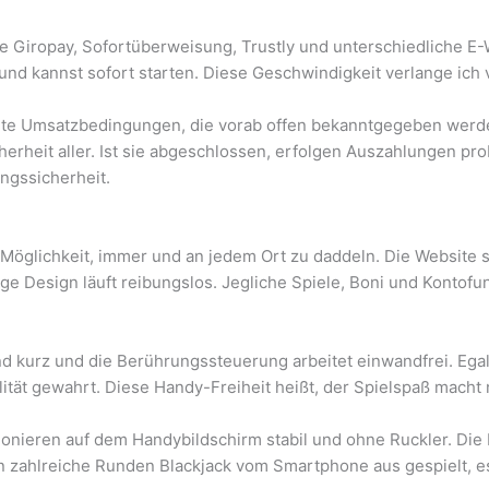
e Giropay, Sofortüberweisung, Trustly und unterschiedliche E-W
und kannst sofort starten. Diese Geschwindigkeit verlange ich
te Umsatzbedingungen, die vorab offen bekanntgegeben werden.
cherheit aller. Ist sie abgeschlossen, erfolgen Auszahlungen p
ngssicherheit.
 Möglichkeit, immer und an jedem Ort zu daddeln. Die Website ste
ige Design läuft reibungslos. Jegliche Spiele, Boni und Kontof
ind kurz und die Berührungssteuerung arbeitet einwandfrei. Egal
lität gewahrt. Diese Handy-Freiheit heißt, der Spielspaß macht
ionieren auf dem Handybildschirm stabil und ohne Ruckler. Die 
chon zahlreiche Runden Blackjack vom Smartphone aus gespielt, 