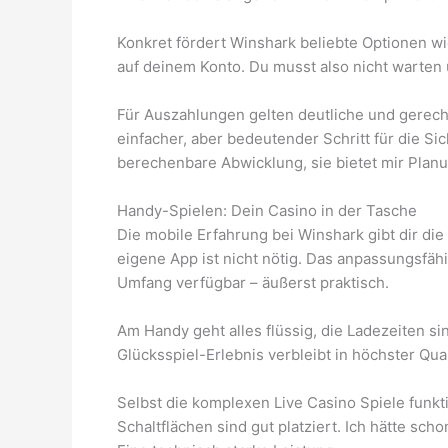
Konkret fördert Winshark beliebte Optionen wi
auf deinem Konto. Du musst also nicht warten 
Für Auszahlungen gelten deutliche und gerech
einfacher, aber bedeutender Schritt für die Si
berechenbare Abwicklung, sie bietet mir Planu
Handy-Spielen: Dein Casino in der Tasche
Die mobile Erfahrung bei Winshark gibt dir die
eigene App ist nicht nötig. Das anpassungsfäh
Umfang verfügbar – äußerst praktisch.
Am Handy geht alles flüssig, die Ladezeiten s
Glücksspiel-Erlebnis verbleibt in höchster Qua
Selbst die komplexen Live Casino Spiele funkt
Schaltflächen sind gut platziert. Ich hätte s