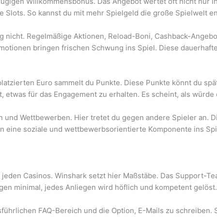
ßzügigen Willkommensbonus. Das Angebot wertet oft nicht nur i
te Slots. So kannst du mit mehr Spielgeld die große Spielwelt
ng nicht. Regelmäßige Aktionen, Reload-Boni, Cashback-Angeb
romotionen bringen frischen Schwung ins Spiel. Diese dauerhaft
platzierten Euro sammelt du Punkte. Diese Punkte könnt du sp
 etwas für das Engagement zu erhalten. Es scheint, als würde 
 und Wettbewerben. Hier tretet du gegen andere Spieler an. D
n eine soziale und wettbewerbsorientierte Komponente ins Spi
 jeden Casinos. Winshark setzt hier Maßstäbe. Das Support-Tea
en minimal, jedes Anliegen wird höflich und kompetent gelöst. 
sführlichen FAQ-Bereich und die Option, E-Mails zu schreiben