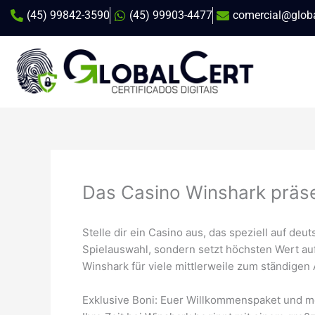
Ir
(45) 99842-3590
(45) 99903-4477
comercial@globa
para
o
conteúdo
Das Casino Winshark präse
Stelle dir ein Casino aus, das speziell auf deu
Spielauswahl, sondern setzt höchsten Wert auf
Winshark für viele mittlerweile zum ständigen 
Exklusive Boni: Euer Willkommenspaket und m