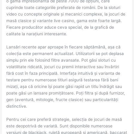
o gamă impresionantă de peste 7000 de opțiuni, care
cuprinde toate categoriile preferate de români. De la sloturi
video cu concepte originale și mecanici complexe, la jocuri de
masă clasice și variante live casino, gama este foarte largă.
Fiecare producător aduce ceva special, de la grafică de
calitate la narațiuni interesante.
Lansări recente apar aproape în fiecare săptămână, așa că
colecția este permanent actualizat. Utilizatorii se pot deplasa
simplu prin ele folosind filtre avansate. Pot găsi sloturi cu
volatilitate ridicată, jocuri cu premii interactive sau învârtiri
fără cost în faza principală. Interfața intuitivă și varianta de
testare pentru numeroase titluri asigură testarea fără bani
mizați, așa că oricine își poate găsi rapid un titlu îndrăgit sau
poate găsi un lansare promițătoare. Poți filtra și după furnizor,
gen (aventură, mitologie, fructe clasice) sau particularități
distinctive.
Pentru cei care preferă strategie, selecția de jocuri de masă
este deopotrivă de variată. Sunt disponibile numeroase
versiuni de blackjack, ruletă europeană și americană, baccarat