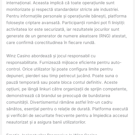
internațional. Aceasta implică că toate operațiunile sunt
monitorizate și respectă standardelor stricte ale industriei.
Pentru informațiile personale și operațiunile bănești, platforma
folosește criptare avansată. Participanții români pot fi liniștiți:
activitatea lor este securizată, iar rezultatele jocurilor sunt
generate de un generator de numere aleatoare (RNG) atestat,
care confirmă corectitudinea în fiecare rundă.
Winz Casino abordează și jocul responsabil cu
responsabilitate. Furnizează mijloace eficiente pentru auto-
control. Orice utilizator își poate configura limite pentru
depuneri, pierderi sau timp petrecut jucând. Poate suna o
pauză temporară sau poate bloca contul definitiv. Aceste
opțiuni, pe lângă linkuri către organizații de sprijin competente,
demonstrează că brandul se preocupă de bunăstarea
comunității. Divertismentul rămâne astfel într-un cadru
sănătos, esențial pentru o relație de durată. Platforma execută
și verificări de securitate frecvente pentru a împiedica accesul
neautorizat și a asigura banii utilizatorilor.