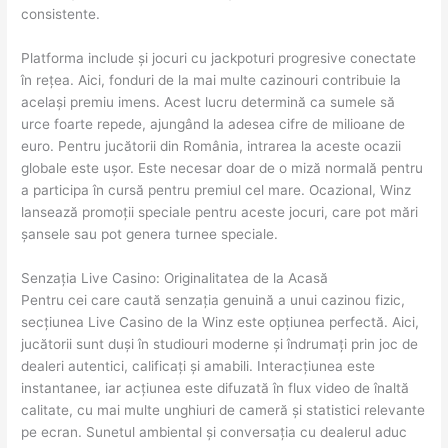
consistente.
Platforma include și jocuri cu jackpoturi progresive conectate
în rețea. Aici, fonduri de la mai multe cazinouri contribuie la
același premiu imens. Acest lucru determină ca sumele să
urce foarte repede, ajungând la adesea cifre de milioane de
euro. Pentru jucătorii din România, intrarea la aceste ocazii
globale este ușor. Este necesar doar de o miză normală pentru
a participa în cursă pentru premiul cel mare. Ocazional, Winz
lansează promoții speciale pentru aceste jocuri, care pot mări
șansele sau pot genera turnee speciale.
Senzația Live Casino: Originalitatea de la Acasă
Pentru cei care caută senzația genuină a unui cazinou fizic,
secțiunea Live Casino de la Winz este opțiunea perfectă. Aici,
jucătorii sunt duși în studiouri moderne și îndrumați prin joc de
dealeri autentici, calificați și amabili. Interacțiunea este
instantanee, iar acțiunea este difuzată în flux video de înaltă
calitate, cu mai multe unghiuri de cameră și statistici relevante
pe ecran. Sunetul ambiental și conversația cu dealerul aduc