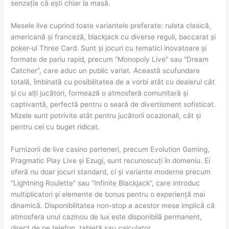
senzația că ești chiar la masă.
Mesele live cuprind toate variantele preferate: ruleta clasică,
americană și franceză, blackjack cu diverse reguli, baccarat și
poker-ul Three Card. Sunt și jocuri cu tematici inovatoare și
formate de pariu rapid, precum “Monopoly Live” sau “Dream
Catcher”, care aduc un public variat. Această scufundare
totală, îmbinată cu posibilitatea de a vorbi atât cu dealerul cât
și cu alți jucători, formează o atmosferă comunitară și
captivantă, perfectă pentru o seară de divertisment sofisticat.
Mizele sunt potrivite atât pentru jucătorii ocazionali, cât și
pentru cei cu buget ridicat.
Furnizorii de live casino parteneri, precum Evolution Gaming,
Pragmatic Play Live și Ezugi, sunt recunoscuți în domeniu. Ei
oferă nu doar jocuri standard, ci și variante moderne precum
“Lightning Roulette” sau “Infinite Blackjack”, care introduc
multiplicatori și elemente de bonus pentru o experiență mai
dinamică. Disponibilitatea non-stop a acestor mese implică că
atmosfera unui cazinou de lux este disponibilă permanent,
direct de pe telefon, tabletă sau calculator.