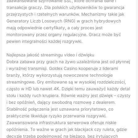
zaawansowane szyfrowanie SSL, które ochrania dane i
transakcje graczy. Dla polskich użytkowników to gwarancja
przejrzystych i rzetelnych warunków. Mechanizmy takie jak
Generatory Liczb Losowych (RNG) w grach hybrydowych
mają odpowiednie certyfikaty, a cały proces jest
monitorowany przez organy regulacyjne. Gracz może być
pewien integralności każdej rozgrywki.
Najlepsza jakość streamingu video i dźwięku
Dobra zabawa przy grach na żywo uzależniona jest od płynnej
i wyraźnej transmisji. Goldex Casino kooperuje z liderami
branży, którzy wykorzystują nowoczesne technologie
streamingowe. Gry emitowane są w wysokiej rozdzielczości,
często w HD lub nawet 4K. Dzięki temu zauważyć każdy detal
stołu i każdy ruch krupiera. Równie ważny jest dźwięk – czysty
i bez opóźnień, dający swobodną rozmowę z dealerem.
Stabilność połączenia jest uznawana priorytetowo, co
praktycznie likwiduje ryzyko przerwania rozgrywki.
Zaawansowana infrastruktura serwerowa oferuje niskie
opóźnienia. To ważne w grach jak blackjack czy ruleta, gdzie
decyzje trzeba podejmować na bieżąco, bez irytujących