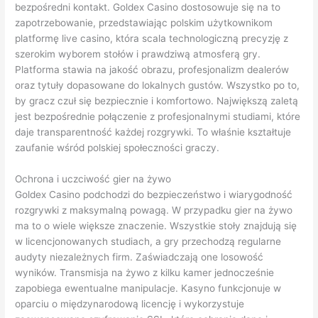
bezpośredni kontakt. Goldex Casino dostosowuje się na to
zapotrzebowanie, przedstawiając polskim użytkownikom
platformę live casino, która scala technologiczną precyzję z
szerokim wyborem stołów i prawdziwą atmosferą gry.
Platforma stawia na jakość obrazu, profesjonalizm dealerów
oraz tytuły dopasowane do lokalnych gustów. Wszystko po to,
by gracz czuł się bezpiecznie i komfortowo. Największą zaletą
jest bezpośrednie połączenie z profesjonalnymi studiami, które
daje transparentność każdej rozgrywki. To właśnie kształtuje
zaufanie wśród polskiej społeczności graczy.
Ochrona i uczciwość gier na żywo
Goldex Casino podchodzi do bezpieczeństwo i wiarygodność
rozgrywki z maksymalną powagą. W przypadku gier na żywo
ma to o wiele większe znaczenie. Wszystkie stoły znajdują się
w licencjonowanych studiach, a gry przechodzą regularne
audyty niezależnych firm. Zaświadczają one losowość
wyników. Transmisja na żywo z kilku kamer jednocześnie
zapobiega ewentualne manipulacje. Kasyno funkcjonuje w
oparciu o międzynarodową licencję i wykorzystuje