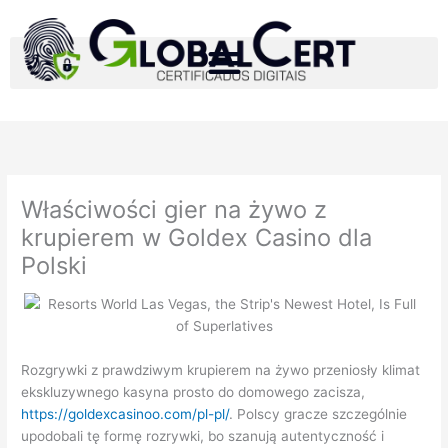
Ir
para
o
conteúdo
Właściwości gier na żywo z
krupierem w Goldex Casino dla
Polski
Rozgrywki z prawdziwym krupierem na żywo przeniosły klimat
ekskluzywnego kasyna prosto do domowego zacisza,
https://goldexcasinoo.com/pl-pl/
. Polscy gracze szczególnie
upodobali tę formę rozrywki, bo szanują autentyczność i