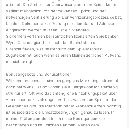
arbeitet. Die Zeit bis zur Überweisung auf dem Spielerkonto
variiert maßgeblich von der gewählten Option und der
notwendigen Verifizierung ab. Der Verifizierungsprozess selbst,
bei dem Dokumente zur Prüfung der Identität und Adresse
eingereicht werden müssen, ist ein Standard-
Sicherheitsverfahren bei sämtlichen lizenzierten Spielbanken.
Wyns Casino agiert hier nach den Buchstaben der
Lizenzauflagen, was letztendlich dem Spielerschutz
zugutekommt, auch wenn es einen kleinen zeitlichen Aufwand
mit sich bringt.
Bonusangebote und Bonusaktionen
Willkommensbonusse sind ein gängiges Marketinginstrument,
doch bei Wyns Casino wirken sie außergewöhnlich freigiebig
strukturiert. Oft wird das anfängliche Einzahlungspaket über
verschiedene Einzahlungen verteilt, was neuen Spielern die
Gelegenheit gibt, die Plattform näher kennenzulernen. Wichtig
ist es jederzeit, die Umsatzbedingungen genau zu lesen. In
meiner Prüfung entdeckte ich diese Bedingungen klar
beschrieben und im üblichen Rahmen. Neben dem