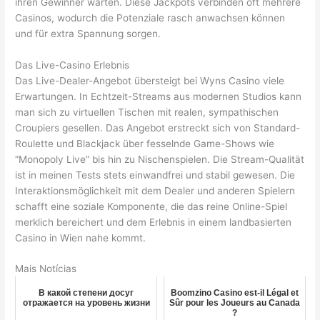
ihren Gewinner warten. Diese Jackpots verbinden oft mehrere
Casinos, wodurch die Potenziale rasch anwachsen können
und für extra Spannung sorgen.
Das Live-Casino Erlebnis
Das Live-Dealer-Angebot übersteigt bei Wyns Casino viele
Erwartungen. In Echtzeit-Streams aus modernen Studios kann
man sich zu virtuellen Tischen mit realen, sympathischen
Croupiers gesellen. Das Angebot erstreckt sich von Standard-
Roulette und Blackjack über fesselnde Game-Shows wie
“Monopoly Live” bis hin zu Nischenspielen. Die Stream-Qualität
ist in meinen Tests stets einwandfrei und stabil gewesen. Die
Interaktionsmöglichkeit mit dem Dealer und anderen Spielern
schafft eine soziale Komponente, die das reine Online-Spiel
merklich bereichert und dem Erlebnis in einem landbasierten
Casino in Wien nahe kommt.
Mais Notícias
В какой степени досуг
Boomzino Casino est-il Légal et
отражается на уровень жизни
Sûr pour les Joueurs au Canada
?