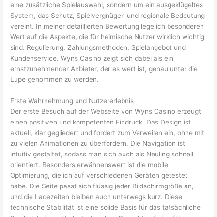
eine zusätzliche Spielauswahl, sondern um ein ausgeklügeltes
System, das Schutz, Spielvergnügen und regionale Bedeutung
vereint. In meiner detaillierten Bewertung lege ich besonderen
Wert auf die Aspekte, die für heimische Nutzer wirklich wichtig
sind: Regulierung, Zahlungsmethoden, Spielangebot und
Kundenservice. Wyns Casino zeigt sich dabei als ein
ernstzunehmender Anbieter, der es wert ist, genau unter die
Lupe genommen zu werden.
Erste Wahrnehmung und Nutzererlebnis
Der erste Besuch auf der Webseite von Wyns Casino erzeugt
einen positiven und kompetenten Eindruck. Das Design ist
aktuell, klar gegliedert und fordert zum Verweilen ein, ohne mit
zu vielen Animationen zu überfordern. Die Navigation ist
intuitiv gestaltet, sodass man sich auch als Neuling schnell
orientiert. Besonders erwähnenswert ist die mobile
Optimierung, die ich auf verschiedenen Geräten getestet
habe. Die Seite passt sich flüssig jeder Bildschirmgröße an,
und die Ladezeiten bleiben auch unterwegs kurz. Diese
technische Stabilität ist eine solide Basis für das tatsächliche