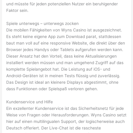
und müsste für jeden potenziellen Nutzer ein beruhigender
Faktor sein.
Spiele unterwegs – unterwegs zocken
Die mobilen Fähigkeiten von Wyns Casino ist ausgezeichnet.
Es steht keine eigene App zum Download parat, stattdessen
baut man voll auf eine responsive Website, die direkt über den
Browser jedes Handys oder Tablets aufgerufen werden kann.
Dieser Ansatz hat den Vorteil, dass keine Aktualisierungen
installiert werden müssen und man umgehend Zugriff auf das
komplette Spielangebot hat. Die Leistung auf iOS- und
Android-Geräten ist in meinen Tests flüssig und zuverlässig.
Das Design ist ideal an kleinere Displays abgestimmt, ohne
dass Funktionen oder Spielspaß verloren gehen.
Kundenservice und Hilfe
Ein exzellenter Kundenservice ist das Sicherheitsnetz für jede
Weise von Fragen oder Herausforderungen. Wyns Casino setzt
hier auf einen multilingualen Support, der logischerweise auch
Deutsch offeriert. Der Live-Chat ist die rascheste