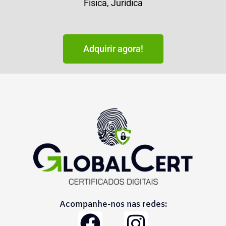
Física, Jurídica
Adquirir agora!
Acompanhe-nos nas redes: