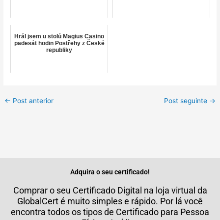
Hrál jsem u stolů Magius Casino
padesát hodin Postřehy z České
republiky
←
Post anterior
Post seguinte
→
Adquira o seu certificado!
Comprar o seu Certificado Digital na loja virtual da
GlobalCert é muito simples e rápido. Por lá você
encontra todos os tipos de Certificado para Pessoa