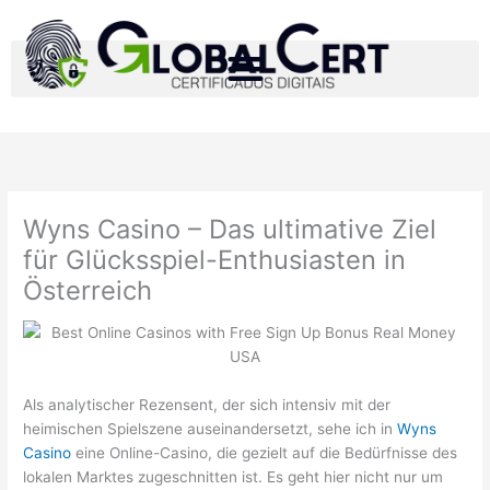
Ir
para
o
conteúdo
Wyns Casino – Das ultimative Ziel
für Glücksspiel-Enthusiasten in
Österreich
Als analytischer Rezensent, der sich intensiv mit der
heimischen Spielszene auseinandersetzt, sehe ich in
Wyns
Casino
eine Online-Casino, die gezielt auf die Bedürfnisse des
lokalen Marktes zugeschnitten ist. Es geht hier nicht nur um