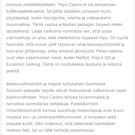
toimivat mobiililaitteillakin. Yoyo Casino ei ole ainoastaan
kolikkopelikokoelma. Se pitää sisällään runsaasti myös
pöytäpelejä, kuten blackjackia, rulettia ja videopokerin
muunnelmia. Tämä vastaa erilaisten pelaajien tarpeet melko
täydellisesti. Laaja valikoima varmistaa sen, että uusia
vaihtoehtoja on aina, eikä mielenkiinto nopeasti hiipu. On syytä
huomata, että monet pelit tarjoavat omia bonuspyörityksiä ja
kasvavia jättipotteja, jotka antavat jännitystä. Pelien takana
ovat alan vakiintuneet nimet, kuten NetEnt, Play’n GO ja
Evolution Gaming. Tämä on osoitukseksi laadusta ja reilusta
pelistä.
Maksuvaihtoehdot ja nopeat kotiutukset Suomessa
Suomen pelaajille tarjolla olevat maksutavat vaikuttavat usein
kasinovalintaan. Yoyo Casino tarjoaa tavanomaisia ja
turvallisia suomalaisia ratkaisuja. Pankkikorttien
(Visa/Mastercard) kanssa suosittuja maksutapoja ovat muun
muassa siru- ja verkkopankkitunnukset, e-lompakot sekä
prepaid-kortit. Olen todennut, että talletukset käsitellään
melkein heti. Se on tällä hetkellä odotettavaa.