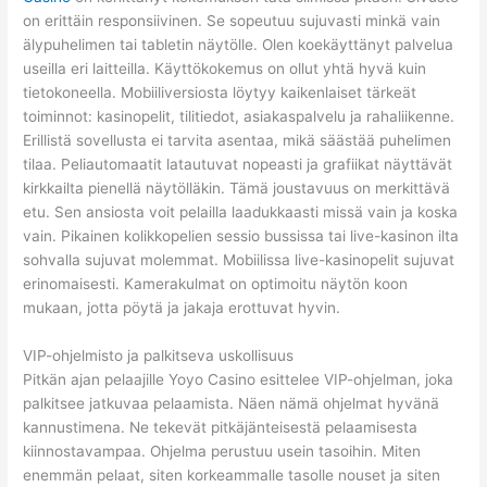
on erittäin responsiivinen. Se sopeutuu sujuvasti minkä vain
älypuhelimen tai tabletin näytölle. Olen koekäyttänyt palvelua
useilla eri laitteilla. Käyttökokemus on ollut yhtä hyvä kuin
tietokoneella. Mobiiliversiosta löytyy kaikenlaiset tärkeät
toiminnot: kasinopelit, tilitiedot, asiakaspalvelu ja rahaliikenne.
Erillistä sovellusta ei tarvita asentaa, mikä säästää puhelimen
tilaa. Peliautomaatit latautuvat nopeasti ja grafiikat näyttävät
kirkkailta pienellä näytölläkin. Tämä joustavuus on merkittävä
etu. Sen ansiosta voit pelailla laadukkaasti missä vain ja koska
vain. Pikainen kolikkopelien sessio bussissa tai live-kasinon ilta
sohvalla sujuvat molemmat. Mobiilissa live-kasinopelit sujuvat
erinomaisesti. Kamerakulmat on optimoitu näytön koon
mukaan, jotta pöytä ja jakaja erottuvat hyvin.
VIP-ohjelmisto ja palkitseva uskollisuus
Pitkän ajan pelaajille Yoyo Casino esittelee VIP-ohjelman, joka
palkitsee jatkuvaa pelaamista. Näen nämä ohjelmat hyvänä
kannustimena. Ne tekevät pitkäjänteisestä pelaamisesta
kiinnostavampaa. Ohjelma perustuu usein tasoihin. Miten
enemmän pelaat, siten korkeammalle tasolle nouset ja siten