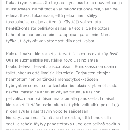
Peluuri ry:n, kanssa. Se tarjoaa myös osoitteita neuvontaan ja
avustukseen. Nämä teot eivät muodosta ongelmia, vaan ne
edesauttavat takaamaan, että pelaaminen säilyy
tasapainoisena ajanvietteenä. Käyttäjä voi seurata
henkilökohtaista pelihistoriaansa ja tietoja. Se helpottaa
hahmottamaan omaa toimintatapojaan paremmin. Nämä
työkalut löytyvät vaivattomasti tilin asetuksista.
Kuinka ilmaiset kierrokset ja tervetuliaisbonus ovat käytössä
Uusille suomalaisille käyttäjille Yoyo Casino antaa
houkuttelevan tervetuliaisbonuksen. Bonuksessa on usein niin
talletusbonus että ilmaisia kierroksia. Tarjousten ehtojen
hahmottaminen on tärkeää menestyksekkääseen
hyödyntämiseen. Itse tarkastelen bonuksia käytännöllisestä
näkökulmasta: ne antavat väylän tutustua kasinon
pelivalikoimaan vähäisemmällä omalla panoksella. Ilmaiset
kierrokset liitetään useimmiten tiettyihin valittuihin peleihin, ja
niiden avulla ansaittaviin voitoille säädetään
kierrätysvaatimus. Tämä asia tarkoittaa, että bonuksella
saatuja rahoja täytyy panostettava uudelleen pelissä sovitun