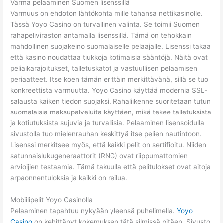
Varma pelaaminen Suomen lisenssillä
Varmuus on ehdoton lähtökohta mille tahansa nettikasinolle.
Tässä Yoyo Casino on turvallinen valinta. Se toimii Suomen
rahapeliviraston antamalla lisenssillä. Tämä on tehokkain
mahdollinen suojakeino suomalaiselle pelaajalle. Lisenssi takaa
että kasino noudattaa tiukkoja kotimaisia sääntöjä. Näitä ovat
peliaikarajoitukset, talletuskatot ja vastuullisen pelaamisen
periaatteet. Itse koen tämän erittäin merkittävänä, sillä se tuo
konkreettista varmuutta. Yoyo Casino käyttää modernia SSL-
salausta kaiken tiedon suojaksi. Rahaliikenne suoritetaan tutun
suomalaisia maksupalveluita käyttäen, mikä tekee talletuksista
ja kotiutuksista sujuvia ja turvallisia. Pelaaminen lisensoidulla
sivustolla tuo mielenrauhan keskittyä itse pelien nautintoon.
Lisenssi merkitsee myös, että kaikki pelit on sertifioitu. Niiden
satunnaislukugeneraattorit (RNG) ovat riippumattomien
arvioijien testaamia. Tämä takuulla että pelitulokset ovat aitoja
arpaonnentuloksia ja kaikki on reilua.
Mobiilipelit Yoyo Casinolla
Pelaaminen tapahtuu nykyään yleensä puhelimella.
Yoyo
Casino
on kehittänyt kokemuksen tätä silmissä pitäen. Sivusto