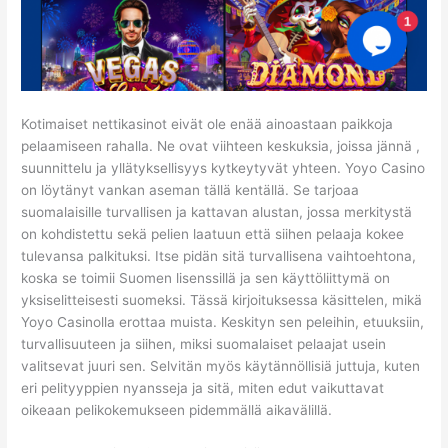
Kotimaiset nettikasinot eivät ole enää ainoastaan paikkoja
pelaamiseen rahalla. Ne ovat viihteen keskuksia, joissa jännä ,
suunnittelu ja yllätyksellisyys kytkeytyvät yhteen. Yoyo Casino
on löytänyt vankan aseman tällä kentällä. Se tarjoaa
suomalaisille turvallisen ja kattavan alustan, jossa merkitystä
on kohdistettu sekä pelien laatuun että siihen pelaaja kokee
tulevansa palkituksi. Itse pidän sitä turvallisena vaihtoehtona,
koska se toimii Suomen lisenssillä ja sen käyttöliittymä on
yksiselitteisesti suomeksi. Tässä kirjoituksessa käsittelen, mikä
Yoyo Casinolla erottaa muista. Keskityn sen peleihin, etuuksiin,
turvallisuuteen ja siihen, miksi suomalaiset pelaajat usein
valitsevat juuri sen. Selvitän myös käytännöllisiä juttuja, kuten
eri pelityyppien nyansseja ja sitä, miten edut vaikuttavat
oikeaan pelikokemukseen pidemmällä aikavälillä.