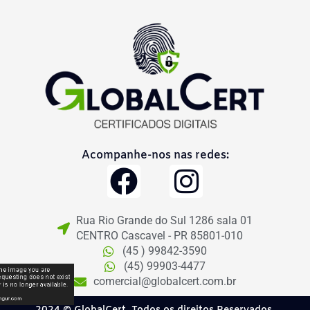
Acompanhe-nos nas redes:
F
I
a
n
Rua Rio Grande do Sul 1286 sala 01
c
s
CENTRO Cascavel - PR 85801-010
(45 ) 99842-3590
e
t
(45) 99903-4477
comercial@globalcert.com.br
b
a