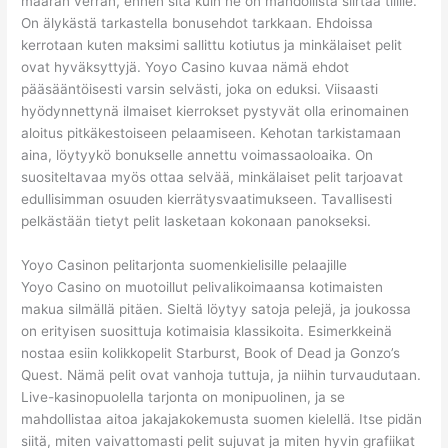
määrän verran, ennen sitä kuin ne on mahdollista siirtää tilille.
On älykästä tarkastella bonusehdot tarkkaan. Ehdoissa
kerrotaan kuten maksimi sallittu kotiutus ja minkälaiset pelit
ovat hyväksyttyjä. Yoyo Casino kuvaa nämä ehdot
pääsääntöisesti varsin selvästi, joka on eduksi. Viisaasti
hyödynnettynä ilmaiset kierrokset pystyvät olla erinomainen
aloitus pitkäkestoiseen pelaamiseen. Kehotan tarkistamaan
aina, löytyykö bonukselle annettu voimassaoloaika. On
suositeltavaa myös ottaa selvää, minkälaiset pelit tarjoavat
edullisimman osuuden kierrätysvaatimukseen. Tavallisesti
pelkästään tietyt pelit lasketaan kokonaan panokseksi.
Yoyo Casinon pelitarjonta suomenkielisille pelaajille
Yoyo Casino on muotoillut pelivalikoimaansa kotimaisten
makua silmällä pitäen. Sieltä löytyy satoja pelejä, ja joukossa
on erityisen suosittuja kotimaisia klassikoita. Esimerkkeinä
nostaa esiin kolikkopelit Starburst, Book of Dead ja Gonzo’s
Quest. Nämä pelit ovat vanhoja tuttuja, ja niihin turvaudutaan.
Live-kasinopuolella tarjonta on monipuolinen, ja se
mahdollistaa aitoa jakajakokemusta suomen kielellä. Itse pidän
siitä, miten vaivattomasti pelit sujuvat ja miten hyvin grafiikat