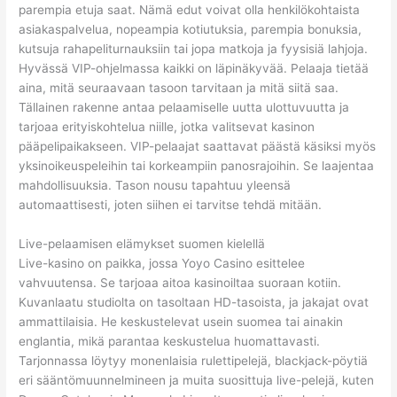
parempia etuja saat. Nämä edut voivat olla henkilökohtaista
asiakaspalvelua, nopeampia kotiutuksia, parempia bonuksia,
kutsuja rahapeliturnauksiin tai jopa matkoja ja fyysisiä lahjoja.
Hyvässä VIP-ohjelmassa kaikki on läpinäkyvää. Pelaaja tietää
aina, mitä seuraavaan tasoon tarvitaan ja mitä siitä saa.
Tällainen rakenne antaa pelaamiselle uutta ulottuvuutta ja
tarjoaa erityiskohtelua niille, jotka valitsevat kasinon
pääpelipaikakseen. VIP-pelaajat saattavat päästä käsiksi myös
yksinoikeuspeleihin tai korkeampiin panosrajoihin. Se laajentaa
mahdollisuuksia. Tason nousu tapahtuu yleensä
automaattisesti, joten siihen ei tarvitse tehdä mitään.
Live-pelaamisen elämykset suomen kielellä
Live-kasino on paikka, jossa Yoyo Casino esittelee
vahvuutensa. Se tarjoaa aitoa kasinoiltaa suoraan kotiin.
Kuvanlaatu studiolta on tasoltaan HD-tasoista, ja jakajat ovat
ammattilaisia. He keskustelevat usein suomea tai ainakin
englantia, mikä parantaa keskustelua huomattavasti.
Tarjonnassa löytyy monenlaisia rulettipelejä, blackjack-pöytiä
eri sääntömuunnelmineen ja muita suosittuja live-pelejä, kuten