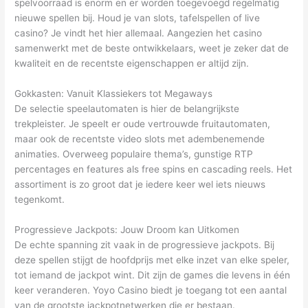
spelvoorraad is enorm en er worden toegevoegd regelmatig
nieuwe spellen bij. Houd je van slots, tafelspellen of live
casino? Je vindt het hier allemaal. Aangezien het casino
samenwerkt met de beste ontwikkelaars, weet je zeker dat de
kwaliteit en de recentste eigenschappen er altijd zijn.
Gokkasten: Vanuit Klassiekers tot Megaways
De selectie speelautomaten is hier de belangrijkste
trekpleister. Je speelt er oude vertrouwde fruitautomaten,
maar ook de recentste video slots met adembenemende
animaties. Overweeg populaire thema’s, gunstige RTP
percentages en features als free spins en cascading reels. Het
assortiment is zo groot dat je iedere keer wel iets nieuws
tegenkomt.
Progressieve Jackpots: Jouw Droom kan Uitkomen
De echte spanning zit vaak in de progressieve jackpots. Bij
deze spellen stijgt de hoofdprijs met elke inzet van elke speler,
tot iemand de jackpot wint. Dit zijn de games die levens in één
keer veranderen. Yoyo Casino biedt je toegang tot een aantal
van de grootste jackpotnetwerken die er bestaan.