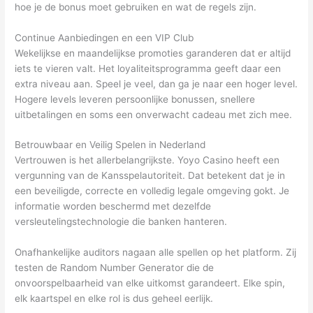
hoe je de bonus moet gebruiken en wat de regels zijn.
Continue Aanbiedingen en een VIP Club
Wekelijkse en maandelijkse promoties garanderen dat er altijd
iets te vieren valt. Het loyaliteitsprogramma geeft daar een
extra niveau aan. Speel je veel, dan ga je naar een hoger level.
Hogere levels leveren persoonlijke bonussen, snellere
uitbetalingen en soms een onverwacht cadeau met zich mee.
Betrouwbaar en Veilig Spelen in Nederland
Vertrouwen is het allerbelangrijkste. Yoyo Casino heeft een
vergunning van de Kansspelautoriteit. Dat betekent dat je in
een beveiligde, correcte en volledig legale omgeving gokt. Je
informatie worden beschermd met dezelfde
versleutelingstechnologie die banken hanteren.
Onafhankelijke auditors nagaan alle spellen op het platform. Zij
testen de Random Number Generator die de
onvoorspelbaarheid van elke uitkomst garandeert. Elke spin,
elk kaartspel en elke rol is dus geheel eerlijk.