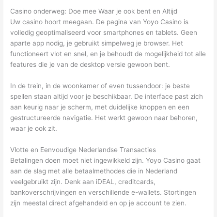
Casino onderweg: Doe mee Waar je ook bent en Altijd
Uw casino hoort meegaan. De pagina van Yoyo Casino is
volledig geoptimaliseerd voor smartphones en tablets. Geen
aparte app nodig, je gebruikt simpelweg je browser. Het
functioneert vlot en snel, en je behoudt de mogelijkheid tot alle
features die je van de desktop versie gewoon bent.
In de trein, in de woonkamer of even tussendoor: je beste
spellen staan altijd voor je beschikbaar. De interface past zich
aan keurig naar je scherm, met duidelijke knoppen en een
gestructureerde navigatie. Het werkt gewoon naar behoren,
waar je ook zit.
Vlotte en Eenvoudige Nederlandse Transacties
Betalingen doen moet niet ingewikkeld zijn. Yoyo Casino gaat
aan de slag met alle betaalmethodes die in Nederland
veelgebruikt zijn. Denk aan iDEAL, creditcards,
bankoverschrijvingen en verschillende e-wallets. Stortingen
zijn meestal direct afgehandeld en op je account te zien.