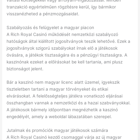
tranzakció egyértelműen rögzítésre kerül, így bármikor
visszanézheted a pénzmozgásaidat.
Szabályozás és felügyelet a magyar piacon
A Rich Royal Casinó működését nemzetközi szabályozó
hatóságok által kiállított jogosítványok teszik lehetővé. Ezek a
jogosítványok szigorú szabályokat írnak elő a játékosok
óvására, a játékok tisztaságára és a pénzügyi tisztaságra. A
kaszinónak ezeket a előírásokat be kell tartania, ami plusz
biztonságot jelent.
Bár a kaszinó nem magyar licenc alatt üzemel, igyekszik
tiszteletben tartani a magyar törvényeket és etikai
elvárásokat. A felelősségteljes játékra vonatkozó eljárásai
összhangban vannak a nemzetközi és a hazai szabványokkal.
A játékosok bármely időpontban megnézhetik a kaszinó
engedélyét, amely a weboldal lábazatában szerepel.
Jutalmak és promóciók magyar játékosok számára
A Rich Royal Casinó kezdő csomaggal várja az új magyar