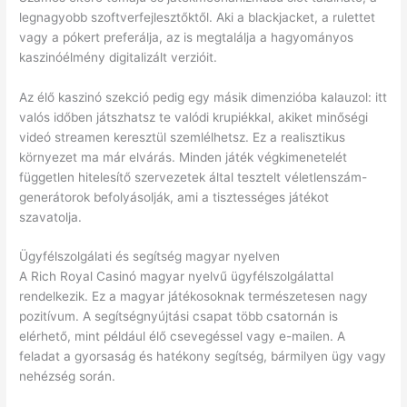
legnagyobb szoftverfejlesztőktől. Aki a blackjacket, a rulettet
vagy a pókert preferálja, az is megtalálja a hagyományos
kaszinóélmény digitalizált verzióit.
Az élő kaszinó szekció pedig egy másik dimenzióba kalauzol: itt
valós időben játszhatsz te valódi krupiékkal, akiket minőségi
videó streamen keresztül szemlélhetsz. Ez a realisztikus
környezet ma már elvárás. Minden játék végkimenetelét
független hitelesítő szervezetek által tesztelt véletlenszám-
generátorok befolyásolják, ami a tisztességes játékot
szavatolja.
Ügyfélszolgálati és segítség magyar nyelven
A Rich Royal Casinó magyar nyelvű ügyfélszolgálattal
rendelkezik. Ez a magyar játékosoknak természetesen nagy
pozitívum. A segítségnyújtási csapat több csatornán is
elérhető, mint például élő csevegéssel vagy e-mailen. A
feladat a gyorsaság és hatékony segítség, bármilyen ügy vagy
nehézség során.