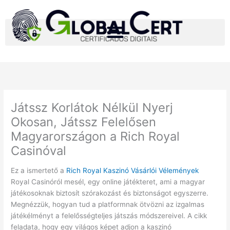
Ir
para
o
conteúdo
Játssz Korlátok Nélkül Nyerj
Okosan, Játssz Felelősen
Magyarországon a Rich Royal
Casinóval
Ez a ismertető a
Rich Royal Kaszinó Vásárlói Vélemények
Royal Casinóról mesél, egy online játékteret, ami a magyar
játékosoknak biztosít szórakozást és biztonságot egyszerre.
Megnézzük, hogyan tud a platformnak ötvözni az izgalmas
játékélményt a felelősségteljes játszás módszereivel. A cikk
feladata, hogy egy világos képet adjon a kaszinó