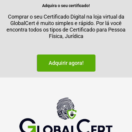
Adquira o seu certificado!
Comprar o seu Certificado Digital na loja virtual da
GlobalCert é muito simples e rápido. Por lá você
encontra todos os tipos de Certificado para Pessoa
Física, Jurídica
Adquirir agora!