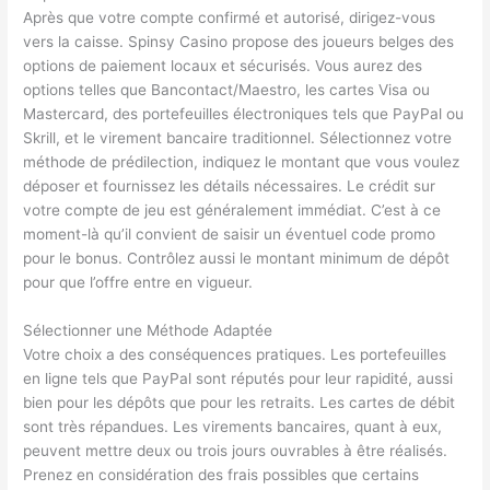
Après que votre compte confirmé et autorisé, dirigez-vous
vers la caisse. Spinsy Casino propose des joueurs belges des
options de paiement locaux et sécurisés. Vous aurez des
options telles que Bancontact/Maestro, les cartes Visa ou
Mastercard, des portefeuilles électroniques tels que PayPal ou
Skrill, et le virement bancaire traditionnel. Sélectionnez votre
méthode de prédilection, indiquez le montant que vous voulez
déposer et fournissez les détails nécessaires. Le crédit sur
votre compte de jeu est généralement immédiat. C’est à ce
moment-là qu’il convient de saisir un éventuel code promo
pour le bonus. Contrôlez aussi le montant minimum de dépôt
pour que l’offre entre en vigueur.
Sélectionner une Méthode Adaptée
Votre choix a des conséquences pratiques. Les portefeuilles
en ligne tels que PayPal sont réputés pour leur rapidité, aussi
bien pour les dépôts que pour les retraits. Les cartes de débit
sont très répandues. Les virements bancaires, quant à eux,
peuvent mettre deux ou trois jours ouvrables à être réalisés.
Prenez en considération des frais possibles que certains