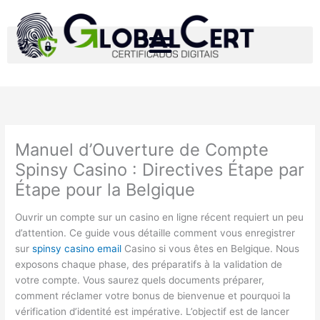
Ir
para
o
conteúdo
Manuel d’Ouverture de Compte
Spinsy Casino : Directives Étape par
Étape pour la Belgique
Ouvrir un compte sur un casino en ligne récent requiert un peu
d’attention. Ce guide vous détaille comment vous enregistrer
sur
spinsy casino email
Casino si vous êtes en Belgique. Nous
exposons chaque phase, des préparatifs à la validation de
votre compte. Vous saurez quels documents préparer,
comment réclamer votre bonus de bienvenue et pourquoi la
vérification d’identité est impérative. L’objectif est de lancer