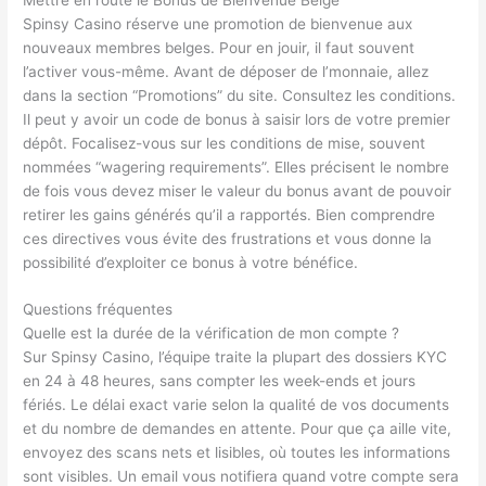
Spinsy Casino réserve une promotion de bienvenue aux
nouveaux membres belges. Pour en jouir, il faut souvent
l’activer vous-même. Avant de déposer de l’monnaie, allez
dans la section “Promotions” du site. Consultez les conditions.
Il peut y avoir un code de bonus à saisir lors de votre premier
dépôt. Focalisez-vous sur les conditions de mise, souvent
nommées “wagering requirements”. Elles précisent le nombre
de fois vous devez miser le valeur du bonus avant de pouvoir
retirer les gains générés qu’il a rapportés. Bien comprendre
ces directives vous évite des frustrations et vous donne la
possibilité d’exploiter ce bonus à votre bénéfice.
Questions fréquentes
Quelle est la durée de la vérification de mon compte ?
Sur Spinsy Casino, l’équipe traite la plupart des dossiers KYC
en 24 à 48 heures, sans compter les week-ends et jours
fériés. Le délai exact varie selon la qualité de vos documents
et du nombre de demandes en attente. Pour que ça aille vite,
envoyez des scans nets et lisibles, où toutes les informations
sont visibles. Un email vous notifiera quand votre compte sera