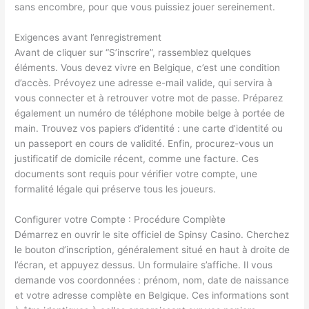
sans encombre, pour que vous puissiez jouer sereinement.
Exigences avant l’enregistrement
Avant de cliquer sur “S’inscrire”, rassemblez quelques
éléments. Vous devez vivre en Belgique, c’est une condition
d’accès. Prévoyez une adresse e-mail valide, qui servira à
vous connecter et à retrouver votre mot de passe. Préparez
également un numéro de téléphone mobile belge à portée de
main. Trouvez vos papiers d’identité : une carte d’identité ou
un passeport en cours de validité. Enfin, procurez-vous un
justificatif de domicile récent, comme une facture. Ces
documents sont requis pour vérifier votre compte, une
formalité légale qui préserve tous les joueurs.
Configurer votre Compte : Procédure Complète
Démarrez en ouvrir le site officiel de Spinsy Casino. Cherchez
le bouton d’inscription, généralement situé en haut à droite de
l’écran, et appuyez dessus. Un formulaire s’affiche. Il vous
demande vos coordonnées : prénom, nom, date de naissance
et votre adresse complète en Belgique. Ces informations sont