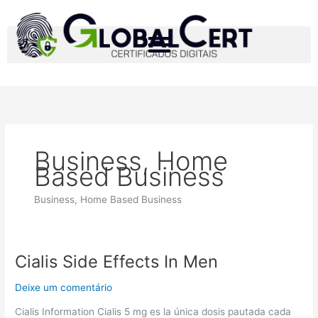
Ir
para
o
conteúdo
Business, Home
Based Business
Business, Home Based Business
Cialis Side Effects In Men
Cialis
Side
Deixe um comentário
Effects
In
Cialis Information Cialis 5 mg es la única dosis pautada cada