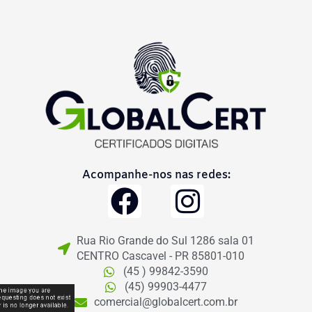
Acompanhe-nos nas redes:
F
I
a
n
Rua Rio Grande do Sul 1286 sala 01
c
s
CENTRO Cascavel - PR 85801-010
(45 ) 99842-3590
e
t
(45) 99903-4477
comercial@globalcert.com.br