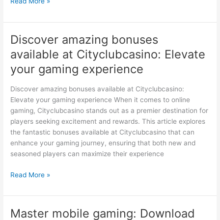
Read More »
Discover amazing bonuses
Discover
amazing
available at Cityclubcasino: Elevate
bonuses
your gaming experience
available
at
Discover amazing bonuses available at Cityclubcasino:
Cityclubcasino:
Elevate your gaming experience When it comes to online
Elevate
gaming, Cityclubcasino stands out as a premier destination for
your
players seeking excitement and rewards. This article explores
gaming
the fantastic bonuses available at Cityclubcasino that can
experience
enhance your gaming journey, ensuring that both new and
seasoned players can maximize their experience
Read More »
Master mobile gaming: Download
Master