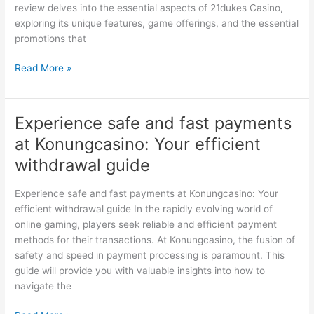
review delves into the essential aspects of 21dukes Casino,
you
exploring its unique features, game offerings, and the essential
can’t
promotions that
miss
Read More »
Experience safe and fast payments
Experience
safe
at Konungcasino: Your efficient
and
withdrawal guide
fast
payments
Experience safe and fast payments at Konungcasino: Your
at
efficient withdrawal guide In the rapidly evolving world of
Konungcasino:
online gaming, players seek reliable and efficient payment
Your
methods for their transactions. At Konungcasino, the fusion of
efficient
safety and speed in payment processing is paramount. This
withdrawal
guide will provide you with valuable insights into how to
guide
navigate the