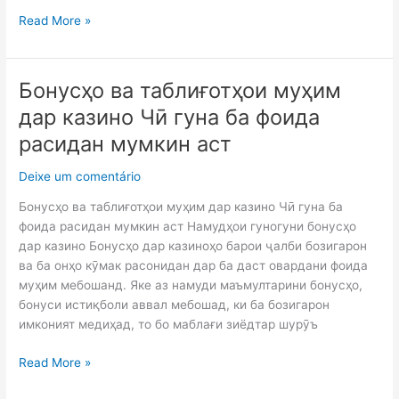
Read More »
Бонусҳо ва таблиғотҳои муҳим
Бонусҳо
ва
дар казино Чӣ гуна ба фоида
таблиғотҳои
расидан мумкин аст
муҳим
дар
Deixe um comentário
казино
Чӣ
Бонусҳо ва таблиғотҳои муҳим дар казино Чӣ гуна ба
гуна
фоида расидан мумкин аст Намудҳои гуногуни бонусҳо
ба
дар казино Бонусҳо дар казиноҳо барои ҷалби бозигарон
фоида
ва ба онҳо кӯмак расонидан дар ба даст овардани фоида
расидан
муҳим мебошанд. Яке аз намуди маъмултарини бонусҳо,
мумкин
бонуси истиқболи аввал мебошад, ки ба бозигарон
аст
имконият медиҳад, то бо маблағи зиёдтар шурӯъ
Read More »