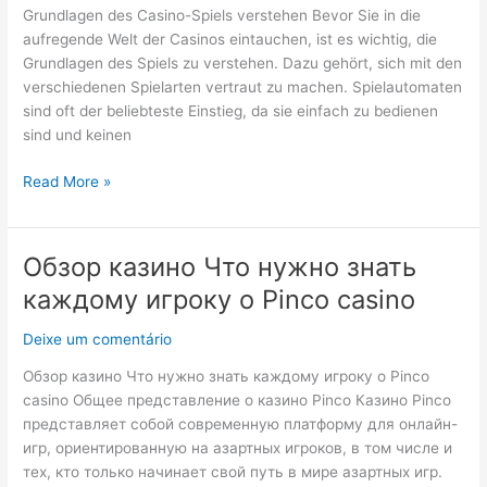
Grundlagen des Casino-Spiels verstehen Bevor Sie in die
erfolgreichen
aufregende Welt der Casinos eintauchen, ist es wichtig, die
Start
Grundlagen des Spiels zu verstehen. Dazu gehört, sich mit den
verschiedenen Spielarten vertraut zu machen. Spielautomaten
sind oft der beliebteste Einstieg, da sie einfach zu bedienen
sind und keinen
Read More »
Обзор казино Что нужно знать
Обзор
казино
каждому игроку о Pinco casino
Что
нужно
Deixe um comentário
знать
Обзор казино Что нужно знать каждому игроку о Pinco
каждому
casino Общее представление о казино Pinco Казино Pinco
игроку
представляет собой современную платформу для онлайн-
о
игр, ориентированную на азартных игроков, в том числе и
Pinco
тех, кто только начинает свой путь в мире азартных игр.
casino