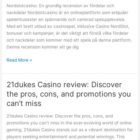
recension
Nordslotcasino: En grundlig recension av fördelar och
av
nackdelar Nordslotcasino är en onlineplattform som erbjuder
fördelar
spelentusiaster en spännande och varierad spelupplevelse.
och
Med ett brett utbud av casinospel, inklusive Casino NordSlot,
nackdelar
bonusar och kampanjer, är det viktigt att förstå vilka fördelar
och nackdelar som kommer med att spela på denna plattform.
Denna recension kommer att ge dig
Read More »
21dukes Casino review: Discover
21dukes
Casino
the pros, cons, and promotions you
review:
can’t miss
Discover
the
21dukes Casino review: Discover the pros, cons, and
pros,
promotions you can’t miss In the ever-evolving world of online
cons,
gaming, 21dukes Casino stands out as a vibrant destination for
and
players seeking entertainment and potential winnings. This
promotions