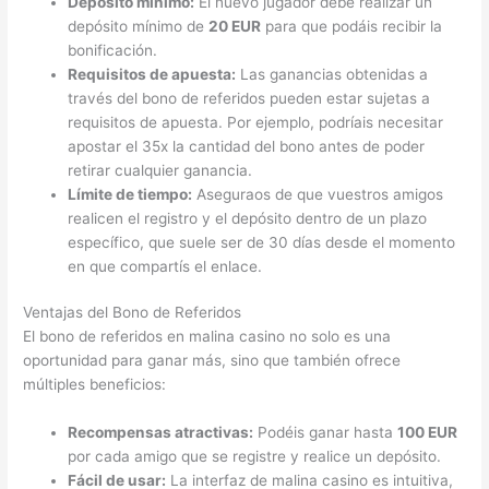
Depósito mínimo:
El nuevo jugador debe realizar un
depósito mínimo de
20 EUR
para que podáis recibir la
bonificación.
Requisitos de apuesta:
Las ganancias obtenidas a
través del bono de referidos pueden estar sujetas a
requisitos de apuesta. Por ejemplo, podríais necesitar
apostar el 35x la cantidad del bono antes de poder
retirar cualquier ganancia.
Límite de tiempo:
Aseguraos de que vuestros amigos
realicen el registro y el depósito dentro de un plazo
específico, que suele ser de 30 días desde el momento
en que compartís el enlace.
Ventajas del Bono de Referidos
El bono de referidos en malina casino no solo es una
oportunidad para ganar más, sino que también ofrece
múltiples beneficios:
Recompensas atractivas:
Podéis ganar hasta
100 EUR
por cada amigo que se registre y realice un depósito.
Fácil de usar:
La interfaz de malina casino es intuitiva,