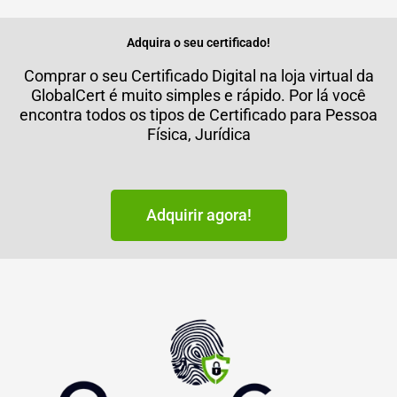
Adquira o seu certificado!
Comprar o seu Certificado Digital na loja virtual da
GlobalCert é muito simples e rápido. Por lá você
encontra todos os tipos de Certificado para Pessoa
Física, Jurídica
Adquirir agora!