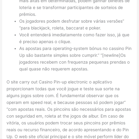
mais altas em determinadas, podem ganhar bilhetes de
loteria e se transformar participantes de sorteios de
prêmios.
Os jogadores podem desfrutar sobre várias versões”
“para blackjack, roleta, baccarat e poker.
Você entenderá imediatamente como fazer isso, já que
é preciso apenas o clique.
As apostas para operating-system bónus no cassino Pin
Up são bastante simples sobre cumprir.” “[newline]Os
jogadores recebem con frequenza pequenas prendas o
qual quase não requerem apostas.
O site carry out Casino Pin-up electronic o aplicativo
proporcionam todas que você jogue e teste sua sorte na
alguns jogos sobre com. É fundamental observar que os
operam em speed real, e because pessoas só podem jogar”
“com apostas reais. Os pincoins são necessários para apostas
con seguridad em, roleta at the jogos de albur. Em caso de
vitória, os usuários podem trocar seus pincoins por prêmios
reais ou recurso financeiro, de acordo apresentando e do Pin
Up. O web site oficial principal e o site móvel perform líder do