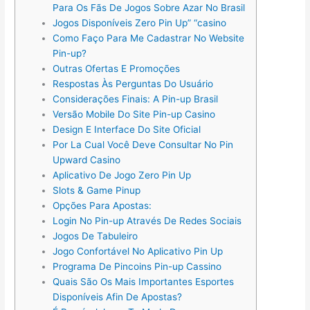
Para Os Fãs De Jogos Sobre Azar No Brasil
Jogos Disponíveis Zero Pin Up” “casino
Como Faço Para Me Cadastrar No Website
Pin-up?
Outras Ofertas E Promoções
Respostas Às Perguntas Do Usuário
Considerações Finais: A Pin-up Brasil
Versão Mobile Do Site Pin-up Casino
Design E Interface Do Site Oficial
Por La Cual Você Deve Consultar No Pin
Upward Casino
Aplicativo De Jogo Zero Pin Up
Slots & Game Pinup
Opções Para Apostas:
Login No Pin-up Através De Redes Sociais
Jogos De Tabuleiro
Jogo Confortável No Aplicativo Pin Up
Programa De Pincoins Pin-up Cassino
Quais São Os Mais Importantes Esportes
Disponíveis Afin De Apostas?