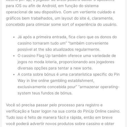
para iOS ou afin de Android, em função do sistema
operacional de seu dispositivo. Com um vertiente cuidado e
gráficos bem trabalhados, um layout do site é, claramente,
concebido para otimizar some sort of experiência do usuário.
Já após a primeira entrada, fica claro que os donos do
cassino tornaram tudo um” “também conveniente
possível at the são atualizados regularmente.
O cassino Flag Up também oferece uma variedade de
jogos no moda loteria, proporcionando aos jogadores
diversas opções para tentar a new sorte.
A conta sobre bónus é uma caraterística specific do Pin
Way in line online gambling establishment,
exclusivamente concebida pour” “armazenar operating-
system teus fundos de bónus.
Você só precisa passar pelo processo para registro e
verificação e fazer logon na sua conta do PinUp Online casino.
Tudo isso é feito de manera fácil e rápida, então em breve
você poderá advertir novos produtos sobre cassino e obter