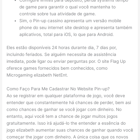
de game para garantir o qual você mantenha to
controle sobre tua atividade de game.
Sim, o Pin-up cassino apresenta um versão mobile
phone do seu internet site desktop e apresenta também
aplicativos, total para iOS, lo que para Android.
Eles estão disponíveis 24 horas durante dia, 7 dias por,
incluindo feriados. Se alguém necessita de assistência
imediata, pode ligar ou enviar perguntas por. O site Flag Up
oferece games fornecidos bem conhecidos, como
Microgaming elizabeth NetEnt.
Como Faço Para Me Cadastrar No Website Pin-up?
Ao se registrar em qualquer plataforma de jogo, você deve
entender que constantemente há chances de perder, bem asi
como chances de ganhar se você jogar com dinheiro. No
entanto, aqui você tem a chance de jogar muitos jogos
gratuitamente. Isso irá ajudá-lo the entender a essência do
jogo elizabeth aumentar suas chances de ganhar quando você
começar the jogar com dinheiro. A única coisa que os novos