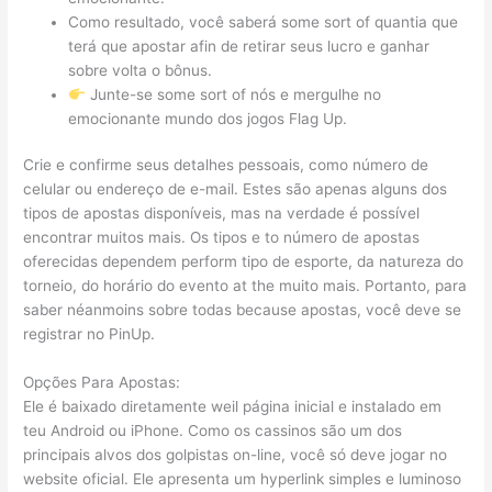
Como resultado, você saberá some sort of quantia que
terá que apostar afin de retirar seus lucro e ganhar
sobre volta o bônus.
Junte-se some sort of nós e mergulhe no
emocionante mundo dos jogos Flag Up.
Crie e confirme seus detalhes pessoais, como número de
celular ou endereço de e-mail. Estes são apenas alguns dos
tipos de apostas disponíveis, mas na verdade é possível
encontrar muitos mais. Os tipos e to número de apostas
oferecidas dependem perform tipo de esporte, da natureza do
torneio, do horário do evento at the muito mais. Portanto, para
saber néanmoins sobre todas because apostas, você deve se
registrar no PinUp.
Opções Para Apostas:
Ele é baixado diretamente weil página inicial e instalado em
teu Android ou iPhone. Como os cassinos são um dos
principais alvos dos golpistas on-line, você só deve jogar no
website oficial. Ele apresenta um hyperlink simples e luminoso