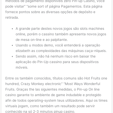
métodos de pagamento disponíveis zero Pin-up Casino, você
pode visitar” “some sort of página Pagamentos. Esta página
fornece pontos sobre as diversas opções de depósito e
retirada.
A grande parte destes novos jogos são slots machines
online, porém o cassino também apresenta novos jogos
de mesa on-line e ao palpitante.
Usando u modos demo, você entenderá a operação
elizabeth as complexidades das máquinas caça-níqueis.
Sendo assim, não há nenhum risco em baixar the
aplicação do Pin-Up cassino para seus dispositivos
móveis.
Entre os também conocidos, títulos comuns são Hot Fruits one
hundred, Crazy Monkey electronic” “Most Ways Wonderful
Fruits. Graças the las siguientes medidas, o Pin-up On line
casino garante to ambiente de game indudable e protegido
afin de todos operating-system teus utilizadores. Aqui os times
virtuais jogam, como também um resultado pode servir
conhecido na só 2-3 minutos pinup casino.