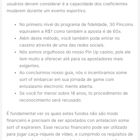
usuários devem considerar é a capacidade dos coeficientes
mudarem durante um evento esportivo.
No primeiro nível do programa de fidelidade, 30 Pincoins
equivalem a R$1 como também a aposta é de 60x.
Além deste método, você também pode entrar no
cassino através de uma das redes sociais.
Nós somos orgulhosos do nosso Pin Up casino, pois ele
tem muito a oferecer até para os apostadores mais
exigentes.
Ao concluirmos nosso guia, nós o incentivamos some
sort of embarcar em sua jornada de game com
entusiasmo electronic mente aberta.
Se você for menor sobre 18 anos, to procedimento de
reconocimiento será recusado.
É fundamental ver os quais estes fundos não são modo
financeiro e precisam de ser apostados con antelacion some
sort of expirarem. Esse recurso financeiro pode ser utilizado
para jogar caça-níqueis de vídeo, e cumprindo os requisitos de