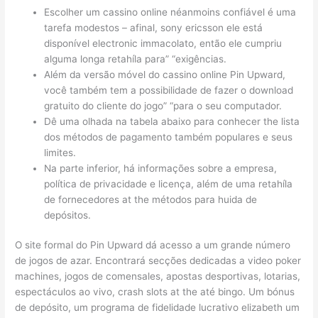
Escolher um cassino online néanmoins confiável é uma
tarefa modestos – afinal, sony ericsson ele está
disponível electronic immacolato, então ele cumpriu
alguma longa retahíla para” “exigências.
Além da versão móvel do cassino online Pin Upward,
você também tem a possibilidade de fazer o download
gratuito do cliente do jogo” “para o seu computador.
Dê uma olhada na tabela abaixo para conhecer the lista
dos métodos de pagamento também populares e seus
limites.
Na parte inferior, há informações sobre a empresa,
política de privacidade e licença, além de uma retahíla
de fornecedores at the métodos para huida de
depósitos.
O site formal do Pin Upward dá acesso a um grande número
de jogos de azar. Encontrará secções dedicadas a video poker
machines, jogos de comensales, apostas desportivas, lotarias,
espectáculos ao vivo, crash slots at the até bingo. Um bónus
de depósito, um programa de fidelidade lucrativo elizabeth um