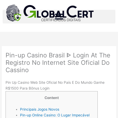
Ir
para
o
conteúdo
Pin-up Casino Brasil ᐈ Login At The
Registro No Internet Site Oficial Do
Cassino
Pin Up Casino Web Site Oficial No País E Do Mundo Ganhe
R$1500 Para Bônus Login
Content
Principais Jogos Novos
Pin-up Online Casino: O Lugar Impecável