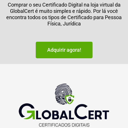
Comprar o seu Certificado Digital na loja virtual da
GlobalCert é muito simples e rápido. Por lá você
encontra todos os tipos de Certificado para Pessoa
Física, Jurídica
Adquirir agora!