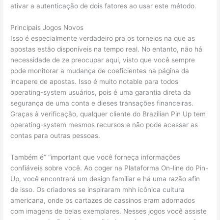
ativar a autenticação de dois fatores ao usar este método.
Principais Jogos Novos
Isso é especialmente verdadeiro pra os torneios na que as
apostas estão disponíveis na tempo real. No entanto, não há
necessidade de ze preocupar aqui, visto que você sempre
pode monitorar a mudança de coeficientes na página da
incapere de apostas. Isso é muito notable para todos
operating-system usuários, pois é uma garantia direta da
segurança de uma conta e dieses transações financeiras.
Graças à verificação, qualquer cliente do Brazilian Pin Up tem
operating-system mesmos recursos e não pode acessar as
contas para outras pessoas.
Também é” “important que você forneça informações
confiáveis ​​sobre você. Ao coger na Plataforma On-line do Pin-
Up, você encontrará um design familiar e há uma razão afin
de isso. Os criadores se inspiraram mhh icônica cultura
americana, onde os cartazes de cassinos eram adornados
com imagens de belas exemplares. Nesses jogos você assiste