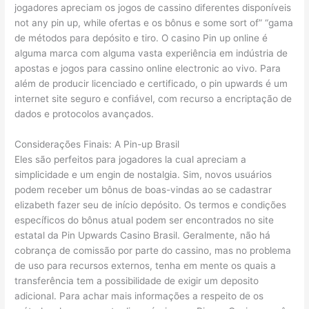
jogadores apreciam os jogos de cassino diferentes disponíveis
not any pin up, while ofertas e os bônus e some sort of” “gama
de métodos para depósito e tiro. O casino Pin up online é
alguma marca com alguma vasta experiência em indústria de
apostas e jogos para cassino online electronic ao vivo. Para
além de producir licenciado e certificado, o pin upwards é um
internet site seguro e confiável, com recurso a encriptação de
dados e protocolos avançados.
Considerações Finais: A Pin-up Brasil
Eles são perfeitos para jogadores la cual apreciam a
simplicidade e um engin de nostalgia. Sim, novos usuários
podem receber um bônus de boas-vindas ao se cadastrar
elizabeth fazer seu de início depósito. Os termos e condições
específicos do bônus atual podem ser encontrados no site
estatal da Pin Upwards Casino Brasil. Geralmente, não há
cobrança de comissão por parte do cassino, mas no problema
de uso para recursos externos, tenha em mente os quais a
transferência tem a possibilidade de exigir um deposito
adicional. Para achar mais informações a respeito de os