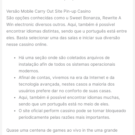
Versão Mobile Carry Out Site Pin-up Casino
São opções conhecidas como u Sweet Bonanza, Rewrite A
Win electronic diversos outros. Aqui, também é possível
encontrar idiomas distintas, sendo que u português está entre
eles. Basta selecionar uma das salas e iniciar sua diversão
nesse cassino online.
Há uma seção onde são coletados arquivos de
instalação afin de todos os sistemas operacionais
modernos.
Afinal de contas, vivemos na era da Internet e da
tecnologia avançada, nestes casos a maioria dos
usuários prefere dar no conforto de suas casas.
Aqui, também é possível encontrar idiomas muchas,
sendo que um português está no meio de eles.
O site oficial perform cassino pode se tornar bloqueado
periodicamente pelas razões mais importantes.
Quase uma centena de games ao vivo in the uma grande