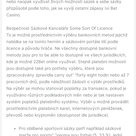
nebo naopak využívat živých možností sázek a sebe sázky
přizpůsobil podle toho, jak se vyvíjí ostatní zápasy Ivi Bet
Casino.
Bezpečnost Sázkové Kanceláře Some Sort Of Licence
To je možné prostřednictvím výběru bankovních metod jejichž
nabídka se na tomto herním a sázkovém portále liší podle
licence a původu hráče. Ne všechny dostupné bankovní
metody jsou pro to be able to dostupné ve všech jurisdikcích,
kde je možné 22Bet online využívat. Stejně platební možnosti
jsou dostupné také pro potřeby výběru, které jsou
zpracovávány zpravidla carry out” “forty eight hodin nebo až 7
pracovních dnů, podle náležitostí žádosti o výběr prostředků.
Na výběr se mohou stahovat poplatky za transakce, pokud je
využíváno různých podkladových měn nebo je tak nastaven
systém poplatků platebního systému. Výběr u možné provádět
prostřednictvím platebních karet, internetových peněženek,
převodů nebo kryptoměn (dostupnost dle jurisdikce).
Pro oblíbené sportovní sázky patří například sázkové
marže pro sporty” “veoma jsou fotbal (5, 33 %), lední