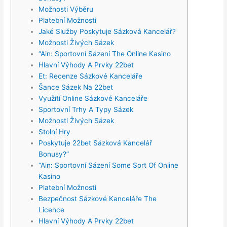
Možnosti Výběru
Platební Možnosti
Jaké Služby Poskytuje Sázková Kancelář?
Možnosti Živých Sázek
“Ain: Sportovní Sázení The Online Kasino
Hlavní Výhody A Prvky 22bet
Et: Recenze Sázkové Kanceláře
Šance Sázek Na 22bet
Využití Online Sázkové Kanceláře
Sportovní Trhy A Typy Sázek
Možnosti Živých Sázek
Stolní Hry
Poskytuje 22bet Sázková Kancelář
Bonusy?”
“Ain: Sportovní Sázení Some Sort Of Online
Kasino
Platební Možnosti
Bezpečnost Sázkové Kanceláře The
Licence
Hlavní Výhody A Prvky 22bet