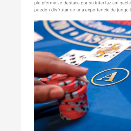
plataforma se destaca por su interfaz amigabl
pueden disfrutar de una experiencia de juego in