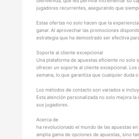
bienvenida, que les permite incrementar su ca
jugadores recurrentes, asegurando que siempr
Estas ofertas no solo hacen que la experienc
ganar. Al aprovechar las promociones disponi
estrategia que ha demostrado ser efectiva para
Soporte al cliente excepcional
Una plataforma de apuestas eficiente no solo s
ofrecer un soporte al cliente excepcional. Los
semana, lo que garantiza que cualquier duda o
Los métodos de contacto son variados e incluye
Esta atención personalizada no solo mejora la 
sus jugadores.
Acerca de
ha revolucionado el mundo de las apuestas en 
amplia gama de opciones de apuestas, sino tam