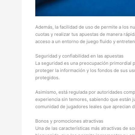
Además, la facilidad de uso de permite a los n
cuotas y realizar tus apuestas de manera rápid
acceso a un entorno de juego fluido y entreten
Seguridad y confiabilidad en las apuestas
La seguridad es una preocupación primordial 
proteger la información y los fondos de sus u
protegidos.
Asimismo, está regulada por autoridades compe
experiencia sin temores, sabiendo que están j
comunidad de jugadores leales que aprecian d
Bonos y promociones atractivas
Una de las características más atractivas de 