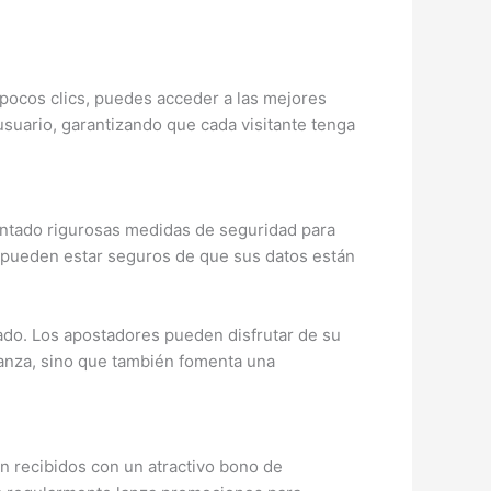
 pocos clics, puedes acceder a las mejores
usuario, garantizando que cada visitante tenga
entado rigurosas medidas de seguridad para
s pueden estar seguros de que sus datos están
ado. Los apostadores pueden disfrutar de su
ianza, sino que también fomenta una
n recibidos con un atractivo bono de