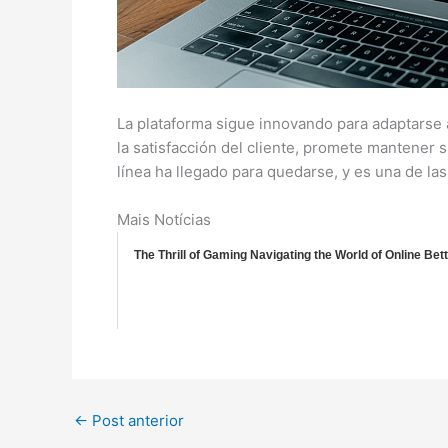
La plataforma sigue innovando para adaptarse 
la satisfacción del cliente, promete mantener 
línea ha llegado para quedarse, y es una de l
Mais Notícias
The Thrill of Gaming Navigating the World of Online Bett
←
Post anterior