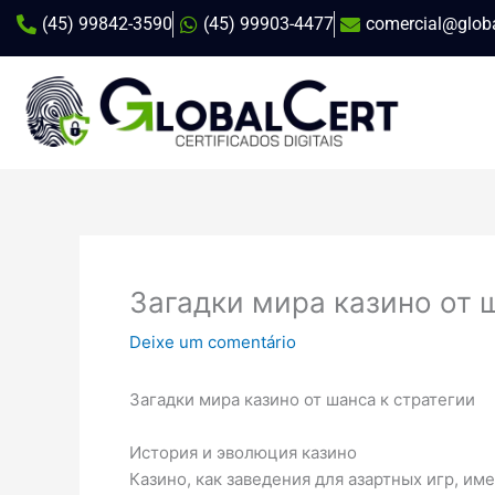
Ir
(45) 99842-3590
(45) 99903-4477
comercial@globa
para
o
conteúdo
Загадки мира казино от 
Deixe um comentário
Загадки мира казино от шанса к стратегии
История и эволюция казино
Казино, как заведения для азартных игр, и