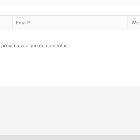
Email*
Webs
 próxima vez que eu comentar.