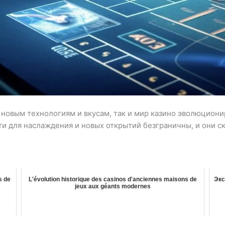
новым технологиям и вкусам, так и мир казино эволюционир
ти для наслаждения и новых открытий безграничны, и они с
s de
L'évolution historique des casinos d'anciennes maisons de
Экс
jeux aux géants modernes