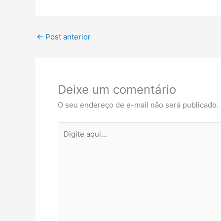
←
Post anterior
Deixe um comentário
O seu endereço de e-mail não será publicado.
Digite
aqui...