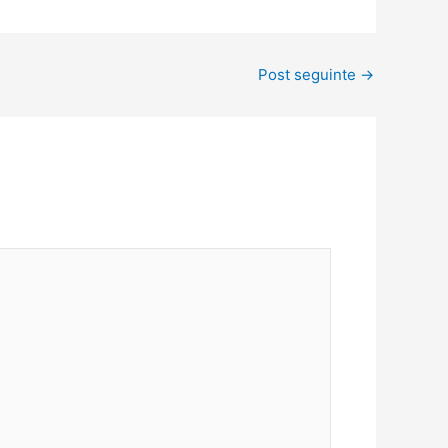
Post seguinte
→