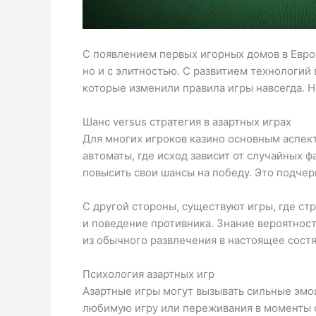
С появлением первых игорных домов в Европе
но и с элитностью. С развитием технологий
которые изменили правила игры навсегда. Н
Шанс versus стратегия в азартных играх
Для многих игроков казино основным аспект
автоматы, где исход зависит от случайных ф
повысить свои шансы на победу. Это подчер
С другой стороны, существуют игры, где стр
и поведение противника. Знание вероятнос
из обычного развлечения в настоящее состя
Психология азартных игр
Азартные игры могут вызывать сильные эмо
любимую игру или переживания в моменты ож