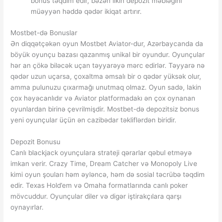
bonus təqdim edir, bəzən ilkin depozit məbləğini
müəyyən həddə qədər ikiqat artırır.
Mostbet-də Bonuslar
Ən diqqətçəkən oyun Mostbet Aviator-dur, Azərbaycanda da
böyük oyunçu bazası qazanmış unikal bir oyundur. Oyunçular
hər an çökə biləcək uçan təyyarəyə mərc edirlər. Təyyarə nə
qədər uzun uçarsa, çoxaltma əmsalı bir o qədər yüksək olur,
amma pulunuzu çıxarmağı unutmaq olmaz. Oyun sadə, lakin
çox həyəcanlıdır və Aviator platformadakı ən çox oynanan
oyunlardan birinə çevrilmişdir. Mostbet-də depozitsiz bonus
yeni oyunçular üçün ən cazibədar təkliflərdən biridir.
Depozit Bonusu
Canlı blackjack oyunçulara strateji qərarlar qəbul etməyə
imkan verir. Crazy Time, Dream Catcher və Monopoly Live
kimi oyun şouları həm əyləncə, həm də sosial təcrübə təqdim
edir. Texas Hold’em və Omaha formatlarında canlı poker
mövcuddur. Oyunçular diler və digər iştirakçılara qarşı
oynayırlar.