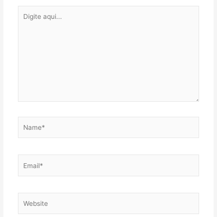
Digite
aqui...
Name*
Email*
Website