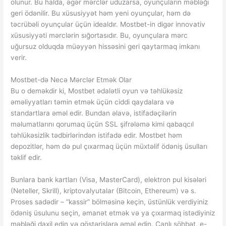
olunur. Bu halda, əgər mərclər uduzarsa, oyunçuların məbləği
geri ödənilir. Bu xüsusiyyət həm yeni oyunçular, həm də
təcrübəli oyunçular üçün idealdır. Mostbet-in digər innovativ
xüsusiyyəti mərclərin sığortasıdır. Bu, oyunçulara mərc
uğursuz olduqda müəyyən hissəsini geri qaytarmaq imkanı
verir.
Mostbet-də Necə Mərclər Etmək Olar
Bu o deməkdir ki, Mostbet ədalətli oyun və təhlükəsiz
əməliyyatları təmin etmək üçün ciddi qaydalara və
standartlara əməl edir. Bundan əlavə, istifadəçilərin
məlumatlarını qorumaq üçün SSL şifrələmə kimi qabaqcıl
təhlükəsizlik tədbirlərindən istifadə edir. Mostbet həm
depozitlər, həm də pul çıxarmaq üçün müxtəlif ödəniş üsulları
təklif edir.
Bunlara bank kartları (Visa, MasterCard), elektron pul kisələri
(Neteller, Skrill), kriptovalyutalar (Bitcoin, Ethereum) və s.
Proses sadədir – “kassir” bölməsinə keçin, üstünlük verdiyiniz
ödəniş üsulunu seçin, əmanət etmək və ya çıxarmaq istədiyiniz
məbləği daxil edin və göstərişlərə əməl edin. Canlı söhbət, e-