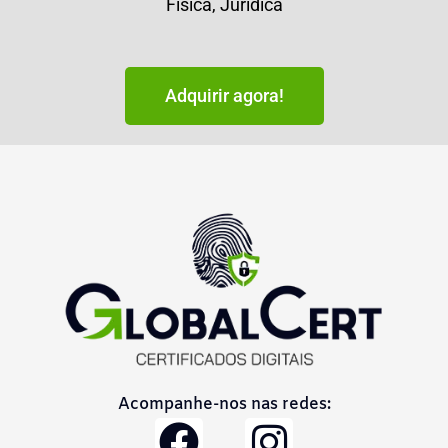
Física, Jurídica
Adquirir agora!
Acompanhe-nos nas redes: