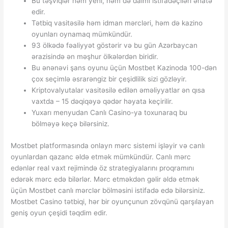
Bu təşviqlər həm yeni, həm də daimi istifadəçiləri əhatə
edir.
Tətbiq vasitəsilə həm idman mərcləri, həm də kazino
oyunları oynamaq mümkündür.
93 ölkədə fəaliyyət göstərir və bu gün Azərbaycan
ərazisində ən məşhur ölkələrdən biridir.
Bu ənənəvi şans oyunu üçün Mostbet Kazinoda 100-dən
çox seçimlə əsrarəngiz bir çeşidlilik sizi gözləyir.
Kriptovalyutalar vasitəsilə edilən əməliyyatlar ən qısa
vaxtda – 15 dəqiqəyə qədər həyata keçirilir.
Yuxarı menyudan Canlı Casino-ya toxunaraq bu
bölməyə keçə bilərsiniz.
Mostbet platformasında onlayn mərc sistemi işləyir və canlı
oyunlardan qazanc əldə etmək mümkündür. Canlı mərc
edənlər real vaxt rejimində öz strategiyalarını proqramını
edərək mərc edə bilərlər. Mərc etməkdən gəlir əldə etmək
üçün Mostbet canlı mərclər bölməsini istifadə edə bilərsiniz.
Mostbet Casino tətbiqi, hər bir oyunçunun zövqünü qarşılayan
geniş oyun çeşidi təqdim edir.