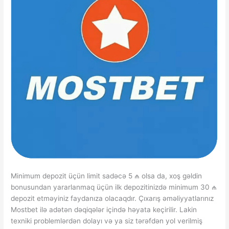
Minimum depozit üçün limit sadəcə 5 ₼ olsa da, xoş gəldin
bonusundan yararlanmaq üçün ilk depozitinizdə minimum 30 ₼
depozit etməyiniz faydanıza olacaqdır. Çıxarış əməliyyatlarınız
Mostbet ilə adətən dəqiqələr içində həyata keçirilir. Lakin
texniki problemlərdən dolayı və ya siz tərəfdən yol verilmiş