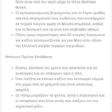
Slots είναι από την αρχή μέχρι το τέλος ιδιαίτερα
θετική.
Οι εμπειρογνώμονες βιομηχανίας και το λόμπι ομάδες
τακτικά επισημάνετε τους κινδύνους που ενυπάρχουν
σε τυχερά παίγνια χωρίς τη δέουσα επιμέλεια, καθώς
και το δυναμικό για να γίνει ένα επιβλαβές εθισμό.
Πλέον όμως περισσότερες από 50 εταιρίες λογισμικού
για καζίνο συναγωνίζονται για μια θέση στον «ήλιο»
της Ελληνική αγοράς τυχερών παιχνιδιών.
Μπόνους Πρώτης Κατάθεσης
Επίσης, εξετάστε τον χρόνο που απαιτείται για τις
αναλήψεις και αν υπάρχουν όρια ή τέλη.
Όσο παίζετε σε κάποιο καζίνο που λειτουργεί νόμιμα
στη χώρα τότε τα χρήματά σας είναι απολύτως
ασφαλή.
Οι ντίλερ μοιράζουν τα φύλλα, αλλά η στρατηγική και
οι αποφάσεις σας είναι αυτές που παίζουν τον πιο
σημαντικό ρόλο.