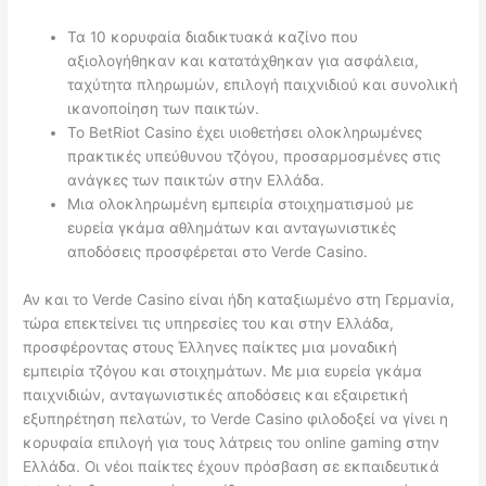
Τα 10 κορυφαία διαδικτυακά καζίνο που
αξιολογήθηκαν και κατατάχθηκαν για ασφάλεια,
ταχύτητα πληρωμών, επιλογή παιχνιδιού και συνολική
ικανοποίηση των παικτών.
Το BetRiot Casino έχει υιοθετήσει ολοκληρωμένες
πρακτικές υπεύθυνου τζόγου, προσαρμοσμένες στις
ανάγκες των παικτών στην Ελλάδα.
Μια ολοκληρωμένη εμπειρία στοιχηματισμού με
ευρεία γκάμα αθλημάτων και ανταγωνιστικές
αποδόσεις προσφέρεται στο Verde Casino.
Αν και το Verde Casino είναι ήδη καταξιωμένο στη Γερμανία,
τώρα επεκτείνει τις υπηρεσίες του και στην Ελλάδα,
προσφέροντας στους Έλληνες παίκτες μια μοναδική
εμπειρία τζόγου και στοιχημάτων. Με μια ευρεία γκάμα
παιχνιδιών, ανταγωνιστικές αποδόσεις και εξαιρετική
εξυπηρέτηση πελατών, το Verde Casino φιλοδοξεί να γίνει η
κορυφαία επιλογή για τους λάτρεις του online gaming στην
Ελλάδα. Οι νέοι παίκτες έχουν πρόσβαση σε εκπαιδευτικά