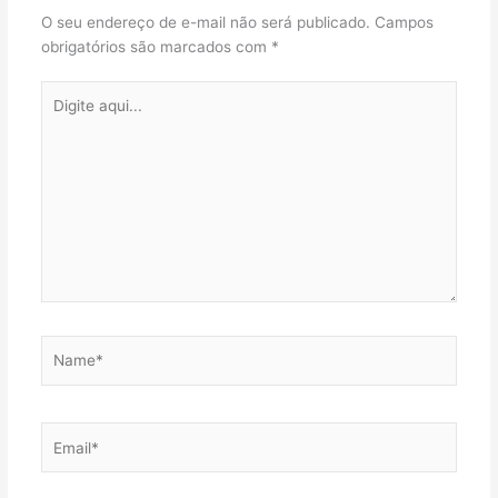
O seu endereço de e-mail não será publicado.
Campos
obrigatórios são marcados com
*
Digite
aqui...
Name*
Email*