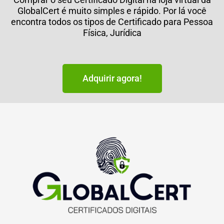
GlobalCert é muito simples e rápido. Por lá você
encontra todos os tipos de Certificado para Pessoa
Física, Jurídica
Adquirir agora!