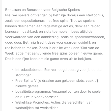
Bonussen en Bonussen voor Belgische Spelers
Nieuwe spelers ontvangen bij Betninja dikwijls een startbonus,
zoals een depositobonus met free spins. Trouwe spelers
kunnen deelnemen aan regelmatige acties, denk aan reload
bonussen, cashback en slots toernooien. Lees altijd de
voorwaarden van een aanbieding, zoals de speelvoorwaarden,
goed door. Betninja tracht deze voorwaarden duidelijk en
realistisch te maken. Zoals is er elke week een ‘Slot van de
Week’ actie met aanvullende free spins op een nieuwe game.
Dat is een fijne kans om die game even uit te bekijken.
Introductiebonus: Een verhoogd bedrag voor je eerste
stortingen.
Free Spins: Vrije draaien aan gekozen slots, vaak bij
nieuwe games.
Loyaliteitsprogramma: Verzamel punten door te spelen
en ruil ze in voor voordelen.
Wekelijkse Promoties: Acties die verschillen, van
wedstrijden tot wedstrijden.