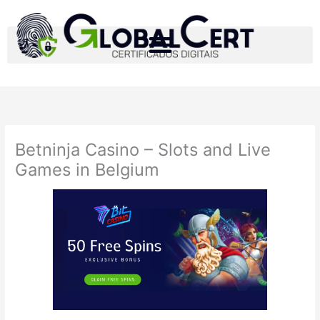
Ir
para
o
conteúdo
Betninja Casino – Slots and Live
Games in Belgium