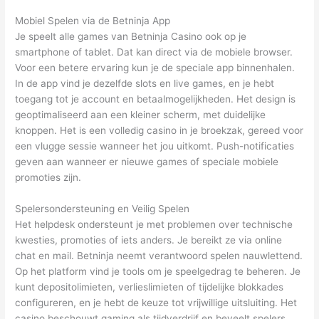
Mobiel Spelen via de Betninja App
Je speelt alle games van Betninja Casino ook op je
smartphone of tablet. Dat kan direct via de mobiele browser.
Voor een betere ervaring kun je de speciale app binnenhalen.
In de app vind je dezelfde slots en live games, en je hebt
toegang tot je account en betaalmogelijkheden. Het design is
geoptimaliseerd aan een kleiner scherm, met duidelijke
knoppen. Het is een volledig casino in je broekzak, gereed voor
een vlugge sessie wanneer het jou uitkomt. Push-notificaties
geven aan wanneer er nieuwe games of speciale mobiele
promoties zijn.
Spelersondersteuning en Veilig Spelen
Het helpdesk ondersteunt je met problemen over technische
kwesties, promoties of iets anders. Je bereikt ze via online
chat en mail. Betninja neemt verantwoord spelen nauwlettend.
Op het platform vind je tools om je speelgedrag te beheren. Je
kunt depositolimieten, verlieslimieten of tijdelijke blokkades
configureren, en je hebt de keuze tot vrijwillige uitsluiting. Het
casino beschouwt gaming als tijdverdrijf en beveelt spelers