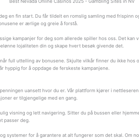
deg en fin start. Du får tildelt en romslig samling med frispinn 
onusene er ærlige og greie å forstå.
essige kampanjer for deg som allerede spiller hos oss. Det ka
belønne lojaliteten din og skape hvert besøk givende det.
pnår full uttelling av bonusene. Skjulte vilkår finner du ikke hos o
år hyppig for å oppdage de ferskeste kampanjene.
enningen uansett hvor du er. Vår plattform kjører i nettleseren 
sjoner er tilgjengelige med en gang.
ulig visning og lett navigering. Sitter du på bussen eller hjemm
et passer deg.
og systemer for å garantere at alt fungerer som det skal. Om noe