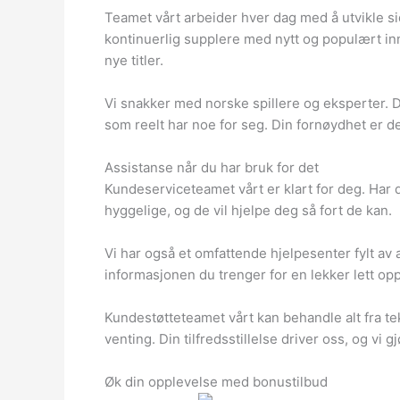
Teamet vårt arbeider hver dag med å utvikle sid
kontinuerlig supplere med nytt og populært inn
nye titler.
Vi snakker med norske spillere og eksperter. De
som reelt har noe for seg. Din fornøydhet er det
Assistanse når du har bruk for det
Kundeserviceteamet vårt er klart for deg. Har d
hyggelige, og de vil hjelpe deg så fort de kan.
Vi har også et omfattende hjelpesenter fylt av 
informasjonen du trenger for en lekker lett op
Kundestøtteteamet vårt kan behandle alt fra tek
venting. Din tilfredsstillelse driver oss, og vi g
Øk din opplevelse med bonustilbud