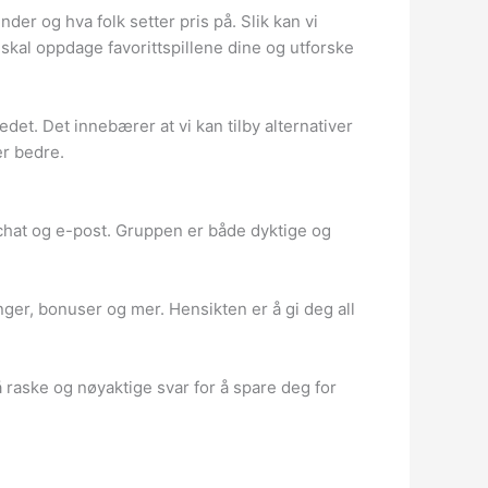
er og hva folk setter pris på. Slik kan vi
skal oppdage favorittspillene dine og utforske
det. Det innebærer at vi kan tilby alternativer
er bedre.
e chat og e-post. Gruppen er både dyktige og
nger, bonuser og mer. Hensikten er å gi deg all
å raske og nøyaktige svar for å spare deg for