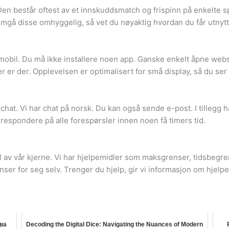
n består oftest av et innskuddsmatch og frispinn på enkelte spil
gå disse omhyggelig, så vet du nøyaktig hvordan du får utnytt
or mobil. Du må ikke installere noen app. Ganske enkelt åpne web
ner er der. Opplevelsen er optimalisert for små display, så du ser 
 chat. Vi har chat på norsk. Du kan også sende e-post. I tillegg
espondere på alle forespørsler innen noen få timers tid.
 del av vår kjerne. Vi har hjelpemidler som maksgrenser, tidsbeg
renser for seg selv. Trenger du hjelp, gir vi informasjon om hj
ва
Decoding the Digital Dice: Navigating the Nuances of Modern