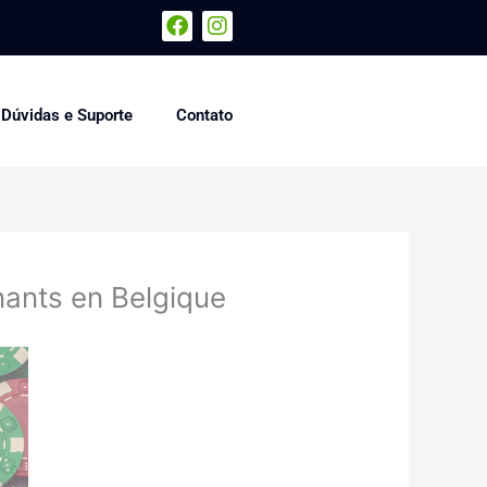
F
I
a
n
c
s
e
t
b
a
Dúvidas e Suporte
Contato
o
g
o
r
k
a
m
nants en Belgique