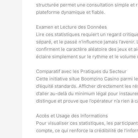
structurée permet une consultation simple et ra
plateforme dynamique et fiable.
Examen et Lecture des Données
Lire ces statistiques requiert un regard criti
séparé, et le passé n’influence jamais l’avenir
confirment le caractère aléatoire des jeux et a
éclaire simplement sur le rythme et le volume d
Comparatif avec les Pratiques du Secteur
Cette initiative situe Boomzino Casino parmi le
d’équité standards. Afficher directement les r
d’aller au-delà du minimum légal pour instaure
distingue et prouve que l’opérateur n’a rien à c
Accès et Usage des Informations
Pour visualiser ces statistiques, les participa
compte, ce qui renforce la crédibilité de l’inf