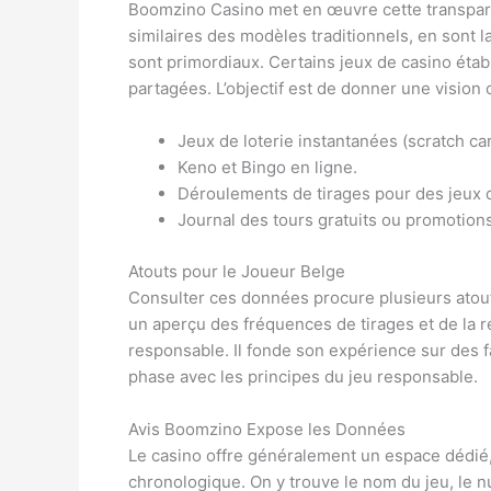
Boomzino Casino met en œuvre cette transpare
similaires des modèles traditionnels, en sont l
sont primordiaux. Certains jeux de casino établ
partagées. L’objectif est de donner une vision 
Jeux de loterie instantanées (scratch ca
Keno et Bingo en ligne.
Déroulements de tirages pour des jeux de
Journal des tours gratuits ou promotions
Atouts pour le Joueur Belge
Consulter ces données procure plusieurs atouts.
un aperçu des fréquences de tirages et de la ré
responsable. Il fonde son expérience sur des f
phase avec les principes du jeu responsable.
Avis Boomzino Expose les Données
Le casino offre généralement un espace dédié, 
chronologique. On y trouve le nom du jeu, le n