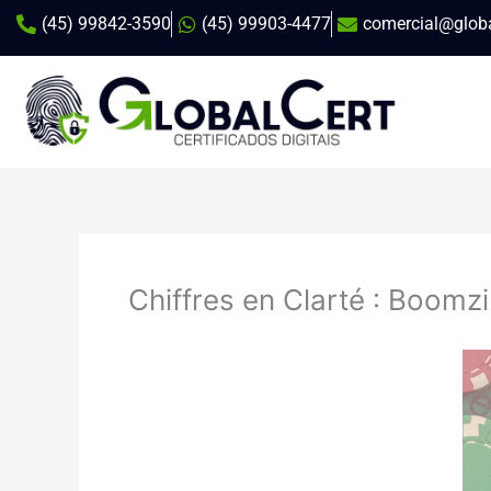
Ir
(45) 99842-3590
(45) 99903-4477
comercial@globa
para
o
conteúdo
Chiffres en Clarté : Boomz