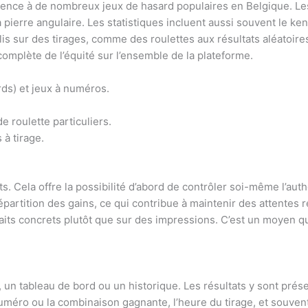
nce à de nombreux jeux de hasard populaires en Belgique. Les 
a pierre angulaire. Les statistiques incluent aussi souvent le ke
is sur des tirages, comme des roulettes aux résultats aléatoire
complète de l’équité sur l’ensemble de la plateforme.
rds) et jeux à numéros.
 roulette particuliers.
 à tirage.
 Cela offre la possibilité d’abord de contrôler soi-même l’auth
partition des gains, ce qui contribue à maintenir des attentes ré
aits concrets plutôt que sur des impressions. C’est un moyen q
un tableau de bord ou un historique. Les résultats y sont prése
uméro ou la combinaison gagnante, l’heure du tirage, et souven