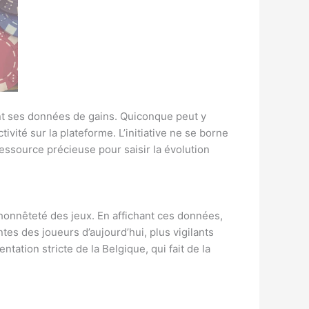
t ses données de gains. Quiconque peut y
vité sur la plateforme. L’initiative ne se borne
 ressource précieuse pour saisir la évolution
’honnêteté des jeux. En affichant ces données,
es des joueurs d’aujourd’hui, plus vigilants
tation stricte de la Belgique, qui fait de la