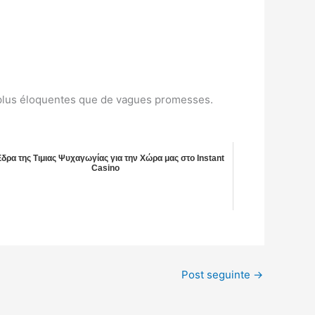
en plus éloquentes que de vagues promesses.
δρα της Τιμιας Ψυχαγωγίας για την Χώρα μας στο Instant
Casino
Post seguinte
→