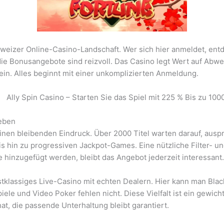
hweizer Online-Casino-Landschaft. Wer sich hier anmeldet, entd
, die Bonusangebote sind reizvoll. Das Casino legt Wert auf Ab
ein. Alles beginnt mit einer unkomplizierten Anmeldung.
ieben
inen bleibenden Eindruck. Über 2000 Titel warten darauf, ausp
s hin zu progressiven Jackpot-Games. Eine nützliche Filter- un
le hinzugefügt werden, bleibt das Angebot jederzeit interessant.
tklassiges Live-Casino mit echten Dealern. Hier kann man Black
iele und Video Poker fehlen nicht. Diese Vielfalt ist ein gewic
t, die passende Unterhaltung bleibt garantiert.