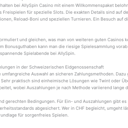
alten bei AllySpin Casino mit einem Willkommenspaket belohn
reispielen für spezielle Slots. Die exakten Details sind auf d
nen, Reload-Boni und speziellen Turnieren. Ein Besuch auf di
formuliert und gleichen, was man von weiteren guten Casinos ke
dem Bonusguthaben kann man die riesige Spielesammlung vorab
 spannende Spielabende bei AllySpin.
hlungen in der Schweizerischen Eidgenossenschaft
ine umfangreiche Auswahl an sicheren Zahlungsmethoden. Dazu 
n. Sehr praktisch sind einheimische Lösungen wie Twint oder 
beitet, wobei Auszahlungen je nach Methode variierend lange 
und gerechten Bedingungen. Für Ein- und Auszahlungen gibt es 
herheitsstandards abgesichert. Wer in CHF begleicht, umgeht l
undlage für sorgenfreies Spielen.