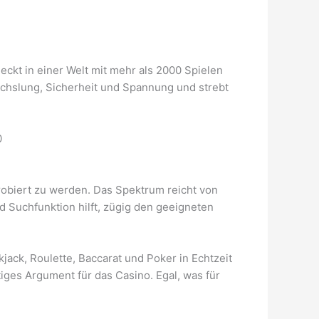
eckt in einer Welt mit mehr als 2000 Spielen
wechslung, Sicherheit und Spannung und strebt
robiert zu werden. Das Spektrum reicht von
d Suchfunktion hilft, zügig den geeigneten
jack, Roulette, Baccarat und Poker in Echtzeit
htiges Argument für das Casino. Egal, was für