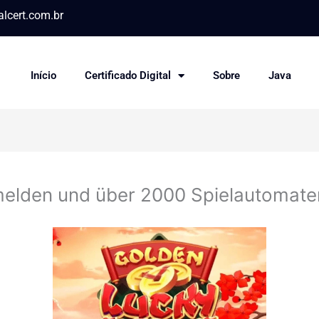
lcert.com.br
Início
Certificado Digital
Sobre
Java
nmelden und über 2000 Spielautomaten