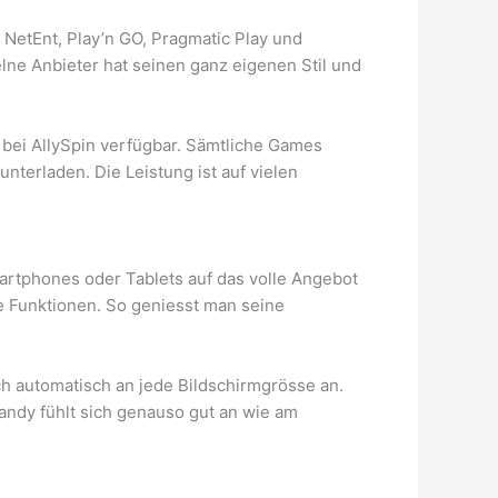
 NetEnt, Play’n GO, Pragmatic Play und
elne Anbieter hat seinen ganz eigenen Stil und
h bei AllySpin verfügbar. Sämtliche Games
nterladen. Die Leistung ist auf vielen
artphones oder Tablets auf das volle Angebot
le Funktionen. So geniesst man seine
ch automatisch an jede Bildschirmgrösse an.
ndy fühlt sich genauso gut an wie am