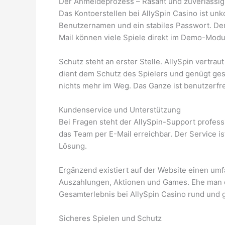
Der Anmeldeprozess – Rasant und zuverlässig
Das Kontoerstellen bei AllySpin Casino ist un
Benutzernamen und ein stabiles Passwort. Der 
Mail können viele Spiele direkt im Demo-Modus
Schutz steht an erster Stelle. AllySpin vertra
dient dem Schutz des Spielers und genügt ges
nichts mehr im Weg. Das Ganze ist benutzerfr
Kundenservice und Unterstützung
Bei Fragen steht der AllySpin-Support professio
das Team per E-Mail erreichbar. Der Service ist
Lösung.
Ergänzend existiert auf der Website einen umf
Auszahlungen, Aktionen und Games. Ehe man de
Gesamterlebnis bei AllySpin Casino rund und g
Sicheres Spielen und Schutz