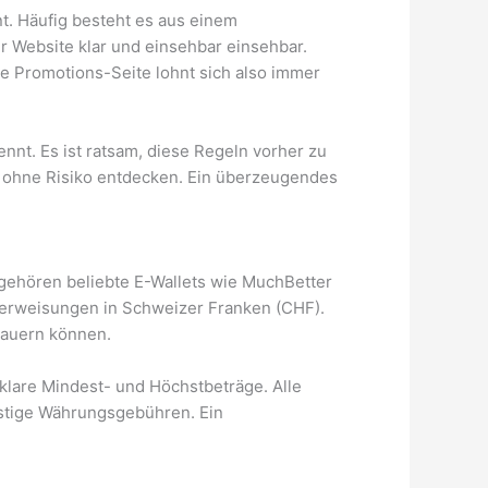
t. Häufig besteht es aus einem
er Website klar und einsehbar einsehbar.
e Promotions-Seite lohnt sich also immer
nnt. Es ist ratsam, diese Regeln vorher zu
 ohne Risiko entdecken. Ein überzeugendes
gehören beliebte E-Wallets wie MuchBetter
Überweisungen in Schweizer Franken (CHF).
dauern können.
klare Mindest- und Höchstbeträge. Alle
ästige Währungsgebühren. Ein