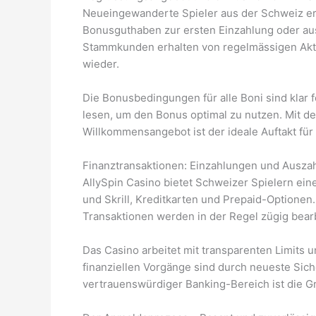
Neueingewanderte Spieler aus der Schweiz erh
Bonusguthaben zur ersten Einzahlung oder aus F
Stammkunden erhalten von regelmässigen Aktio
wieder.
Die Bonusbedingungen für alle Boni sind klar 
lesen, um den Bonus optimal zu nutzen. Mit 
Willkommensangebot ist der ideale Auftakt für
Finanztransaktionen: Einzahlungen und Ausza
AllySpin Casino bietet Schweizer Spielern e
und Skrill, Kreditkarten und Prepaid-Optione
Transaktionen werden in der Regel zügig bear
Das Casino arbeitet mit transparenten Limits 
finanziellen Vorgänge sind durch neueste Sic
vertrauenswürdiger Banking-Bereich ist die Gr