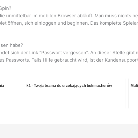
ySpin?
ie unmittelbar im mobilen Browser abläuft. Man muss nichts her
t öffnen, sich einloggen und beginnen. Das komplette Spiela
ssen habe?
indet sich der Link “Passwort vergessen”. An dieser Stelle gibt 
s Passworts. Falls Hilfe gebraucht wird, ist der Kundensupport
nia
k1 - Twoja brama do urzekających bukmacherów
Mafi