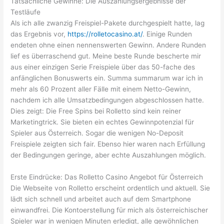
Tatsächliche Gewinne: Die Auszahlungsergebnisse der
Testläufe
Als ich alle zwanzig Freispiel-Pakete durchgespielt hatte, lag
das Ergebnis vor,
https://rolletocasino.at/
. Einige Runden
endeten ohne einen nennenswerten Gewinn. Andere Runden
lief es überraschend gut. Meine beste Runde bescherte mir
aus einer einzigen Serie Freispiele über das 50-fache des
anfänglichen Bonuswerts ein. Summa summarum war ich in
mehr als 60 Prozent aller Fälle mit einem Netto-Gewinn,
nachdem ich alle Umsatzbedingungen abgeschlossen hatte.
Dies zeigt: Die Free Spins bei Rolletto sind kein reiner
Marketingtrick. Sie bieten ein echtes Gewinnpotenzial für
Spieler aus Österreich. Sogar die wenigen No-Deposit
Freispiele zeigten sich fair. Ebenso hier waren nach Erfüllung
der Bedingungen geringe, aber echte Auszahlungen möglich.
Erste Eindrücke: Das Rolletto Casino Angebot für Österreich
Die Webseite von Rolletto erscheint ordentlich und aktuell. Sie
lädt sich schnell und arbeitet auch auf dem Smartphone
einwandfrei. Die Kontoerstellung für mich als österreichischer
Spieler war in wenigen Minuten erledigt, alle gewöhnlichen