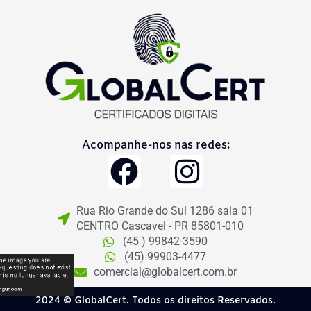
Acompanhe-nos nas redes:
F
I
a
n
Rua Rio Grande do Sul 1286 sala 01
c
s
CENTRO Cascavel - PR 85801-010
(45 ) 99842-3590
e
t
(45) 99903-4477
comercial@globalcert.com.br
b
a
2024 © GlobalCert. Todos os direitos Reservados.