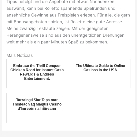
Tipps befolgt und die Angebote mit etwas Nachdenken
auswählt, kann bei Rolletto spannende Spielrunden und
ansehnliche Gewinne aus Freispielen erleben. Für alle, die gern
mit Bonusangeboten spielen, ist Rolletto eine gute Adresse.
Meine zwanzig Testläufe zeigen: Mit der geeigneten
Herangehensweise sind aus den unentgeltlichen Drehungen
weit mehr als ein paar Minuten Spaß zu bekommen.
Mais Notícias
Embrace the Thrill Conquer
The Ultimate Guide to Online
Chicken Road for Instant Cash
Casinos in the USA
Rewards & Endless
Entertainment.
Tarraingtí Siar Tapa mar
Thinteach ag Magius Casino
d’Imreoirí na hÉireann