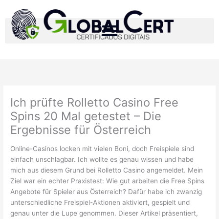
Ir
para
o
conteúdo
Ich prüfte Rolletto Casino Free
Spins 20 Mal getestet – Die
Ergebnisse für Österreich
Online-Casinos locken mit vielen Boni, doch Freispiele sind
einfach unschlagbar. Ich wollte es genau wissen und habe
mich aus diesem Grund bei Rolletto Casino angemeldet. Mein
Ziel war ein echter Praxistest: Wie gut arbeiten die Free Spins
Angebote für Spieler aus Österreich? Dafür habe ich zwanzig
unterschiedliche Freispiel-Aktionen aktiviert, gespielt und
genau unter die Lupe genommen. Dieser Artikel präsentiert,