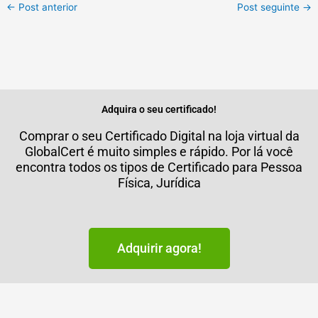
←
Post anterior
Post seguinte
→
Adquira o seu certificado!
Comprar o seu Certificado Digital na loja virtual da
GlobalCert é muito simples e rápido. Por lá você
encontra todos os tipos de Certificado para Pessoa
Física, Jurídica
Adquirir agora!