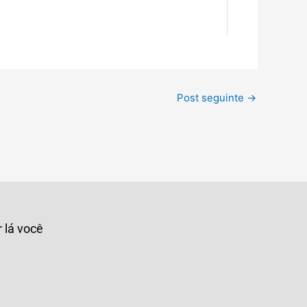
Post seguinte
→
r lá você