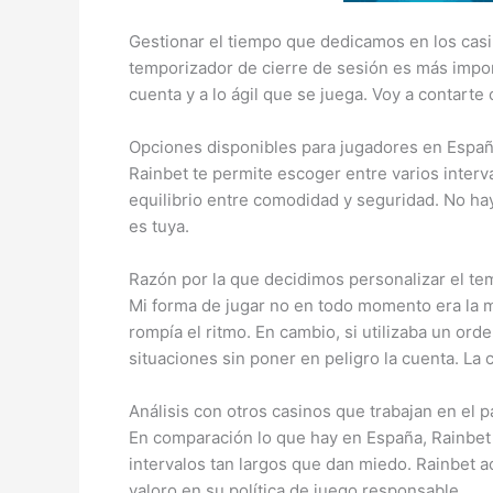
Gestionar el tiempo que dedicamos en los casi
temporizador de cierre de sesión es más import
cuenta y a lo ágil que se juega. Voy a contarte
Opciones disponibles para jugadores en Espa
Rainbet te permite escoger entre varios inter
equilibrio entre comodidad y seguridad. No hay 
es tuya.
Razón por la que decidimos personalizar el te
Mi forma de jugar no en todo momento era la m
rompía el ritmo. En cambio, si utilizaba un or
situaciones sin poner en peligro la cuenta. La 
Análisis con otros casinos que trabajan en el p
En comparación lo que hay en España, Rainbet b
intervalos tan largos que dan miedo. Rainbet ac
valoro en su política de juego responsable.