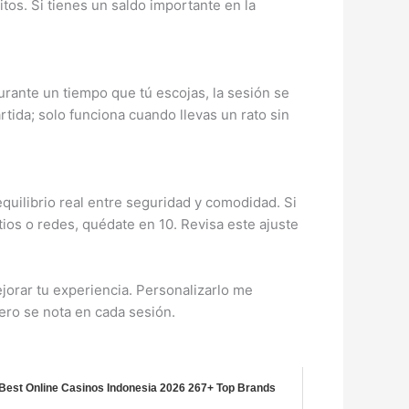
os. Si tienes un saldo importante en la
urante un tiempo que tú escojas, la sesión se
rtida; solo funciona cuando llevas un rato sin
quilibrio real entre seguridad y comodidad. Si
tios o redes, quédate en 10. Revisa este ajuste
orar tu experiencia. Personalizarlo me
ero se nota en cada sesión.
Best Online Casinos Indonesia 2026 267+ Top Brands