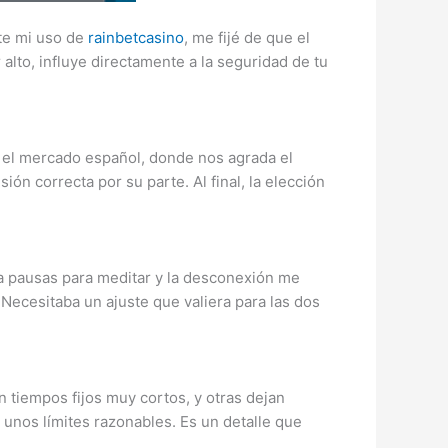
te mi uso de
rainbetcasino
, me fijé de que el
lto, influye directamente a la seguridad de tu
 el mercado español, donde nos agrada el
ón correcta por su parte. Al final, la elección
a pausas para meditar y la desconexión me
 Necesitaba un ajuste que valiera para las dos
n tiempos fijos muy cortos, y otras dejan
e unos límites razonables. Es un detalle que